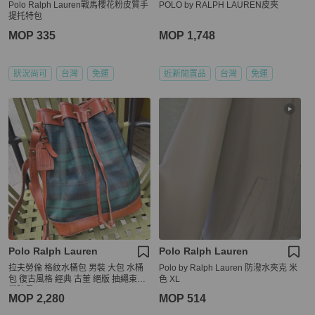
Polo Ralph Lauren戰馬櫻花粉皮質手
POLO by RALPH LAUREN皮夾
提托特包
MOP 335
MOP 1,748
狀況尚可
台灣
免運
近新閒置品
台灣
免運
Polo Ralph Lauren
Polo Ralph Lauren
拉夫勞倫 格紋水桶包 男裝 大包 水桶
Polo by Ralph Lauren 防潑水夾克 米
包 復古風格 經典 古董 絕版 抽繩束口
色 XL
學院風 Ralph Lauren polo bucket ba
MOP 2,280
MOP 514
g blue navy green