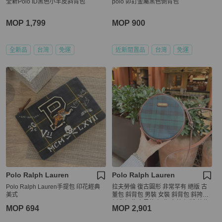
全新Polo ID黑色小羊皮斜背包
polo 卯釘金屬黑色側背包
MOP 1,799
MOP 900
全新品
台灣
免運
近新閒置品
台灣
免運
Polo Ralph Lauren
Polo Ralph Lauren
Polo Ralph Lauren手提包 印花經典
拉夫勞倫 復古圓形 非常罕有 絕版 古
美式
董包 斜背包 男裝 女裝 斜背包 斜挎包
側背包 復古風格 經典 古董 絕版 英倫
MOP 694
MOP 2,901
風 學院風 Ralph Lauren polo circle b
ag blue navy green