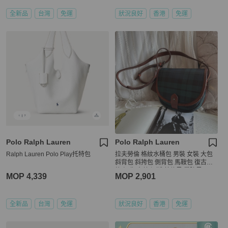
全新品
台灣
免運
狀況良好
香港
免運
Polo Ralph Lauren
Polo Ralph Lauren
Ralph Lauren Polo Play托特包
拉夫勞倫 格紋水桶包 男裝 女裝 大包
斜背包 斜挎包 側背包 馬鞍包 復古風
格 經典 古董 絕版 英倫風 學院風 Ralp
MOP 4,339
MOP 2,901
h Lauren polo saddle bag blue navy
green
全新品
台灣
免運
狀況良好
香港
免運