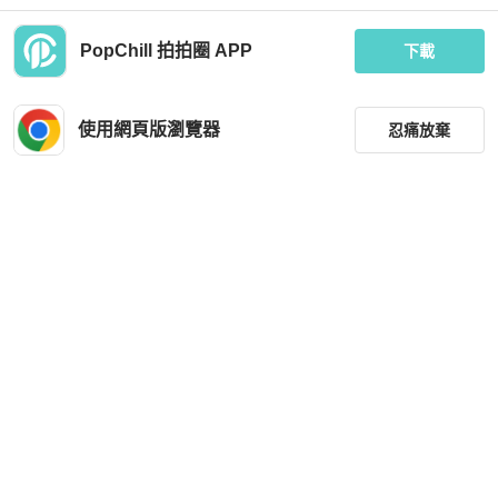
PopChill 拍拍圈 APP
下載
Polo Ralph Lauren
Polo Ralph Lauren
Ralph Lauren Polo 毛球針織帽（棗
RALPH LAUREN POLO黑色V領針織
紅）
上衣
使用網頁版瀏覽器
忍痛放棄
MOP 360
MOP 1,203
全新品
台灣
免運
全新品
台灣
免運
篩選
重設
品牌
分類
尺寸
Polo Ralph Lauren
Polo Ralph Lauren
價格