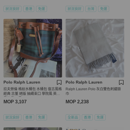
狀況良好
香港
免運
狀況良好
台灣
免運
Polo Ralph Lauren
Polo Ralph Lauren
拉夫勞倫 格紋水桶包 水桶包 復古風格
Ralph Lauren Polo 灰白雙色刺繡頸
經典 古董 絕版 抽繩束口 學院風 英倫
巾
風格 歐洲風 Ralph Lauren polo buck
MOP 3,107
MOP 2,238
et bag blue navy green
狀況良好
香港
免運
全新品
香港
免運