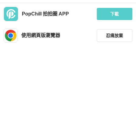
PopChill 拍拍圈 APP
下載
Polo Ralph Lauren
Polo Ralph Lauren
Polo Ralph Lauren人字紋外套
Polo Ralph Lauren 30週年 Polo Bear
深藍 燈芯絨 小熊騎士 襯衫 男S
使用網頁版瀏覽器
忍痛放棄
MOP 2,519
MOP 1,414
近新閒置品
台灣
免運
近新閒置品
台灣
免運
篩選
重設
品牌
分類
尺寸
Polo Ralph Lauren
Polo Ralph Lauren
價格