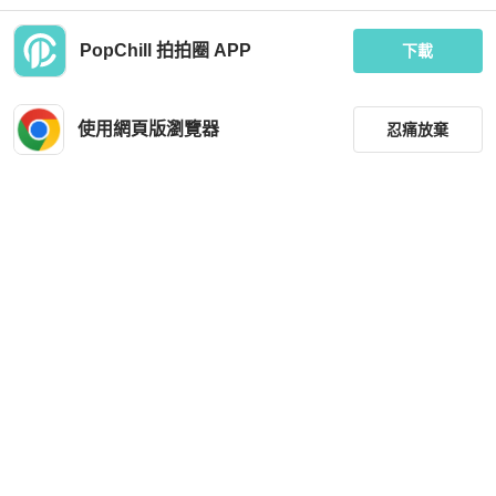
PopChill 拍拍圈 APP
下載
Polo Ralph Lauren
Polo Ralph Lauren
☆RALPH LAUREN☆ 彩色小馬 🐎長
Polo Ralph Lauren深藍色薄款長袖衛
袖襯衫 小馬襯衫 刺綉小馬LOGO
衣
使用網頁版瀏覽器
忍痛放棄
MOP 831
MOP 164
近新閒置品
台灣
免運
全新品
香港
免運
篩選
重設
品牌
分類
尺寸
Polo Ralph Lauren
Polo Ralph Lauren
價格