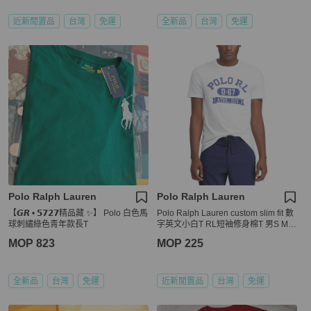
近新閒置品
台灣
免運
全新品
台灣
免運
Polo Ralph Lauren
Polo Ralph Lauren
【𝙂𝙍 • 𝟱𝟳𝟮𝟳精品藏 ✨】 Polo 白色馬
Polo Ralph Lauren custom slim fit 數
球刺繡綠色青年款長T
字英文小白T RL短袖修身棉T 男S ME
N S 170/92A
MOP 823
MOP 225
全新品
台灣
免運
近新閒置品
台灣
免運