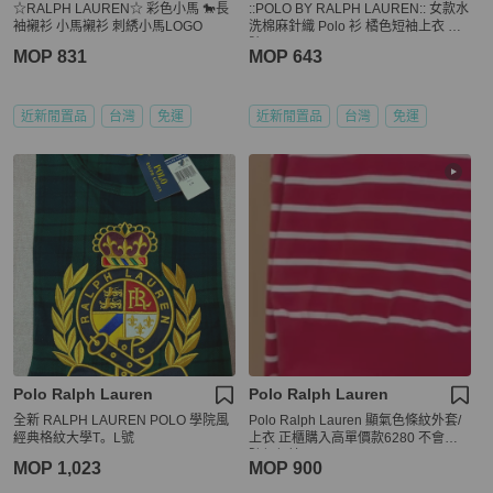
☆RALPH LAUREN☆ 彩色小馬 🐎長
::POLO BY RALPH LAUREN:: 女款水
袖襯衫 小馬襯衫 刺綉小馬LOGO
洗棉麻針織 Polo 衫 橘色短袖上衣 M
號
MOP 831
MOP 643
近新閒置品
台灣
免運
近新閒置品
台灣
免運
Polo Ralph Lauren
Polo Ralph Lauren
全新 RALPH LAUREN POLO 學院風
Polo Ralph Lauren 顯氣色條紋外套/
經典格紋大學T。L號
上衣 正櫃購入高單價款6280 不會隨
隨便便撞
MOP 1,023
MOP 900