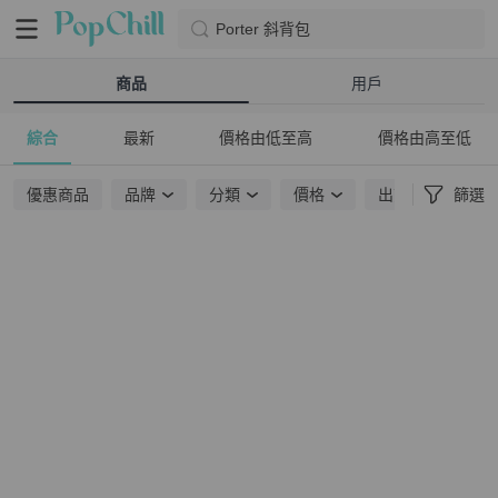
Porter 斜背包
商品
用戶
綜合
最新
價格由低至高
價格由高至低
優惠商品
品牌
分類
價格
出貨地點
篩選