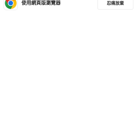
使用網頁版瀏覽器
忍痛放棄
篩選
重設
品牌
分類
尺寸
價格
商品狀況
下載 PopChill APP
出貨地點