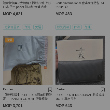
限時特價❤️✅大特價。拆封99新 上野
Porter international 金典大托特包（4
日本 帶回 porter 鎖頭包 深藍 真皮
2*33*14）
MOP 4,621
MOP 463
近新閒置品
台灣
免運
狀況尚可
台灣
免運
降價
Porter
Porter
【絕版割愛】PORTER 90週年終極限
PORTER INTERNATIONAL 點線式樣
定 ｜ TANKER COYOTE 限量植物性
MOTIF真皮長夾
尼龍肩背包（郊狼色）
MOP 3,701
MOP 643