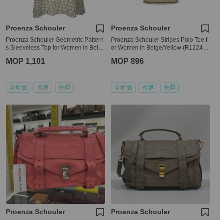
Proenza Schouler
Proenza Schouler
Proenza Schouler Geometric Pattern
Proenza Schouler Stripes Polo Tee f
s Sleeveless Top for Women in Beig
or Women in Beige/Yellow (R122415
e (R122426-BSP05-20107-2)
-JCP05-10904-0)
MOP 1,101
MOP 896
全新品
香港
免運
全新品
香港
免運
Proenza Schouler
Proenza Schouler