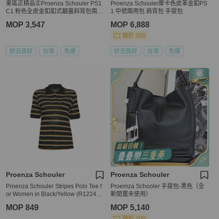
東區正精品㊣Proenza Schouler PS1
Proenza Schouler摩卡色皮革金釦PS
C1 粉色全皮金釦釦式翻蓋斜背包兩用
1 中號兩用包 肩背包 手提包
包中款 RZ3980
MOP 3,547
MOP 6,888
現折 200
狀況良好
台灣
免運
狀況良好
台灣
免運
Proenza Schouler
Proenza Schouler
Proenza Schouler Stripes Polo Tee f
Proemza Schooler 手提包-黑色（全
or Women in Black/Yellow (R122415
新閒置未使用）
-JCP05-10203-4)
MOP 849
MOP 5,140
現折 200