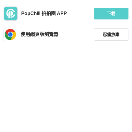
PopChill 拍拍圈 APP
下載
Proenza Schouler
Proenza Schouler
Proenza Schouler Stripes Polo Tee f
protea Schouler
or Women in Black/Yellow (R122415
使用網頁版瀏覽器
忍痛放棄
-JCP05-10203-2)
MOP 849
MOP 7,710
現折 200
全新品
香港
免運
近新閒置品
台灣
免運
降價
篩選
重設
品牌
分類
尺寸
Proenza Schouler
Proenza Schouler
價格