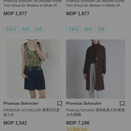
Proenza Schouler Off Shouiler Ruffle
Proenza Schouler Off Shouiler Ruffle
Trim Dress for Women in White (R17
Trim Dress for Women in White (R17
1374-SC028-00100-2,6)
1374-SC028-00100-2)
MOP 1,977
MOP 1,977
全新品
香港
免運
全新品
香港
免運
Proenza Schouler
Proenza Schouler
PROENZA SCHOULER 黃黑印花真
Proenza Schouler 咖啡色長大衣/俐落
絲上衣
大衣/極簡
MOP 1,542
MOP 7,196
現折 200