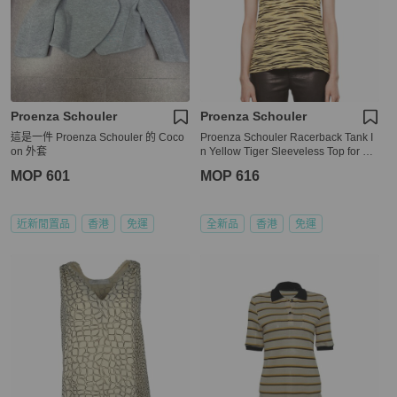
Proenza Schouler
Proenza Schouler
這是一件 Proenza Schouler 的 Coco
Proenza Schouler Racerback Tank I
on 外套
n Yellow Tiger Sleeveless Top for Wo
men in Yellow (R122432-JCP01S-20
MOP 601
MOP 616
602-L)
近新閒置品
香港
免運
全新品
香港
免運