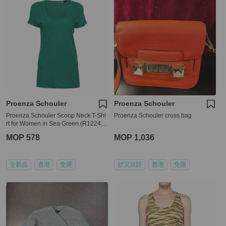
Proenza Schouler
Proenza Schouler
Proenza Schouler Scoop Neck T-Shi
Proenza Schouler cross bag
rt for Women in Sea Green (R12243
3-JC01S-00505-S)
MOP 578
MOP 1,036
全新品
香港
免運
狀況良好
香港
免運