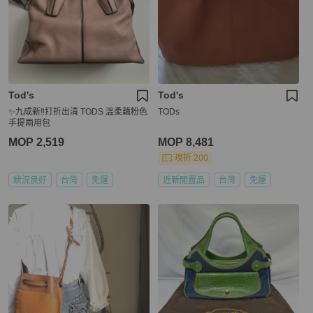
Tod's
Tod's
✨九成新‼️打折出清 TODS 溫柔藕粉色
TODs
手提兩用包
MOP 2,519
MOP 8,481
現折 200
狀況良好
台灣
免運
近新閒置品
台灣
免運