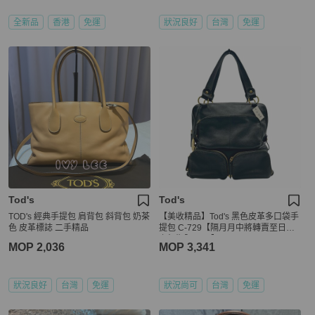
全新品
香港
免運
狀況良好
台灣
免運
Tod's
Tod's
TOD's 經典手提包 肩背包 斜背包 奶茶
【美收精品】Tod's 黑色皮革多口袋手
色 皮革標誌 二手精品
提包 C-729【隔月月中將轉賣至日本
上架期限30天】
MOP 2,036
MOP 3,341
狀況良好
台灣
免運
狀況尚可
台灣
免運