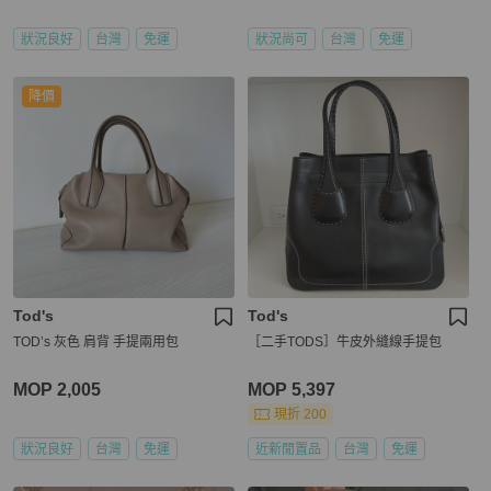
狀況良好
台灣
免運
狀況尚可
台灣
免運
降價
Tod's
Tod's
TOD’s 灰色 肩背 手提兩用包
［二手TODS］牛皮外縫線手提包
MOP 2,005
MOP 5,397
現折 200
狀況良好
台灣
免運
近新閒置品
台灣
免運