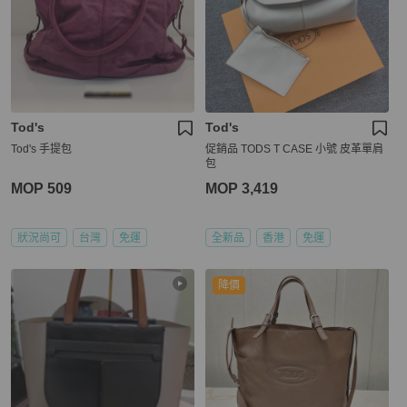
Tod's
Tod's
Tod's 手提包
促銷品 TODS T CASE 小號 皮革單肩
包
MOP 509
MOP 3,419
狀況尚可
台灣
免運
全新品
香港
免運
降價