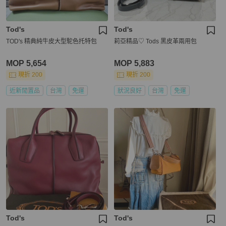
Tod's
Tod's
TOD's 精典純牛皮大型駝色托特包
莉亞精品♡ Tods 黑皮革兩用包
MOP 5,654
MOP 5,883
現折 200
現折 200
近新閒置品
台灣
免運
狀況良好
台灣
免運
Tod's
Tod's