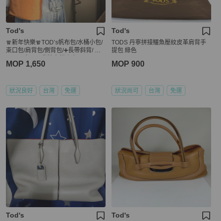
Tod's
Tod's
🧣新年快樂🧣TOD’s帆布包/水桶小包/
TODS 丹寧拼接鱷魚壓紋皮革肩背手
束口包/肩背包/側背包/➕長帶斜背/ 🌠
提包 綠色
正品🌠少用🌠背法多樣/很輕
MOP 1,650
MOP 900
狀況良好
台灣
免運
狀況尚可
台灣
免運
Tod's
Tod's