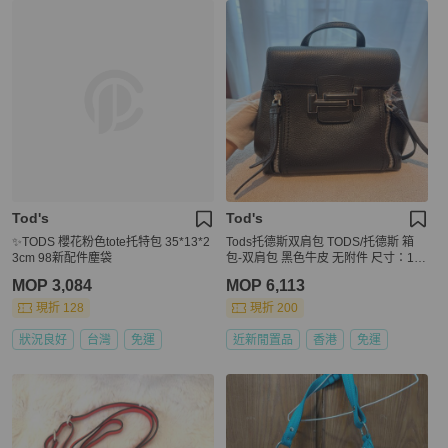
Tod's
Tod's
✨TODS 櫻花粉色tote托特包 35*13*2
Tods托德斯双肩包 TODS/托德斯 箱
3cm 98新配件塵袋
包-双肩包 黑色牛皮 无附件 尺寸：18*
12*20。
MOP 3,084
MOP 6,113
現折 128
現折 200
狀況良好
台灣
免運
近新閒置品
香港
免運