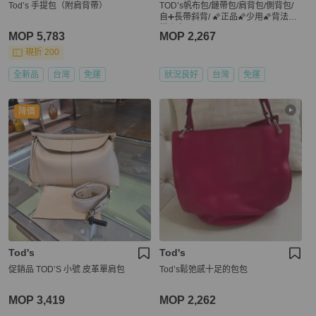
Tod’s 手提包（附肩背帶）
TOD’s帆布包/鏈帶包/肩背包/側背包/
自➕長帶斜背/ 🌠正品🌠少用🌠背法多
樣/很輕
MOP 5,783
MOP 2,267
現折 200
全新品
台灣
免運
狀況良好
台灣
免運
降價
Tod's
Tod's
促銷品 TOD’S 小號 皮革單肩包
Tod’s鬆弛感十足的包包
MOP 3,419
MOP 2,262