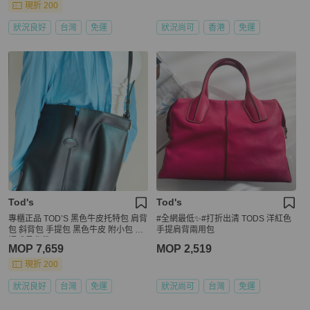
現折 200
狀況良好
台灣
免運
狀況尚可
香港
免運
Tod's
Tod's
專櫃正品 TOD’S 黑色牛皮托特包 肩背
#全網最低✨#打折出清 TODS 洋紅色
包 斜背包 手提包 黑色牛皮 附小包 可
手提肩背兩用包
調式長背帶
MOP 7,659
MOP 2,519
現折 200
狀況良好
台灣
免運
狀況尚可
台灣
免運