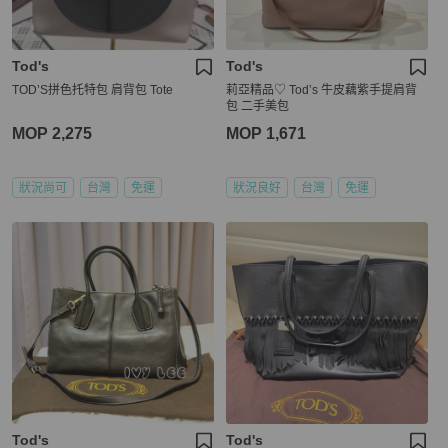
Tod's
Tod's
TOD’S拼色托特包 肩背包 Tote
莉亞精品♡ Tod’s 牛皮藕紫手提肩背
包 二手美包
MOP 2,275
MOP 1,671
狀況尚可
台灣
免運
狀況良好
台灣
免運
Tod's
Tod's