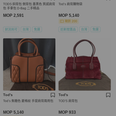
TODS 斜背包 側背包 墨黑色 質感肩背
Tod’s 肩背購物袋
包 手拿包 D-Bag 二手精品
MOP 2,591
MOP 5,140
現折 200
狀況尚可
台灣
免運
近新閒置品
台灣
免運
Tod's
Tod's
Tod’s 焦糖色 菱格紋 手提肩背兩用包
TOD'S 肩背包
MOP 5,140
MOP 933