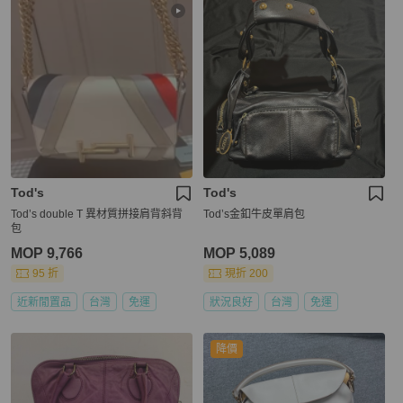
Tod's
Tod's
Tod’s double T 異材質拼接肩背斜背
Tod’s金釦牛皮單肩包
包
MOP 9,766
MOP 5,089
95 折
現折 200
近新閒置品
台灣
免運
狀況良好
台灣
免運
降價