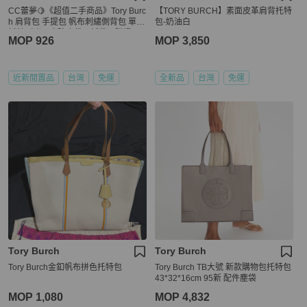
CC蕾夢🍋《超值二手商品》Tory Burc
【TORY BURCH】素面皮革肩背托特
h 肩背包 手提包 帆布刺繡側背包 單肩
包-奶油白
托特（附原廠防塵袋、紙袋、購證
MOP 926
MOP 3,850
照）
近新閒置品
台灣
免運
全新品
台灣
免運
Tory Burch
Tory Burch
Tory Burch金釦帆布拼色托特包
Tory Burch TB大號 新款購物包托特包
43*32*16cm 95新 配件塵袋
MOP 1,080
MOP 4,832