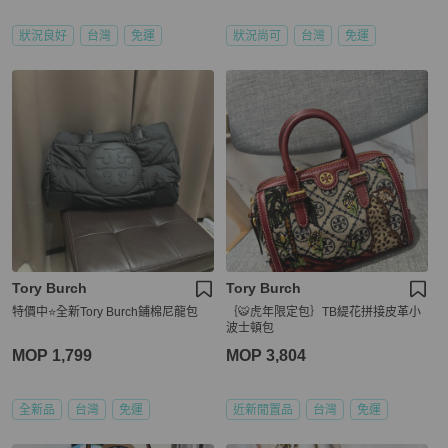
狀況良好
台灣
免運
狀況尚可
台灣
免運
Tory Burch
Tory Burch
特價中⭐️全新Tory Burch鋪棉尼龍包
｛🐯虎年限定包｝TB緹花拼接皮革小
波士頓包
MOP 1,799
MOP 3,804
全新品
台灣
免運
近新閒置品
台灣
免運