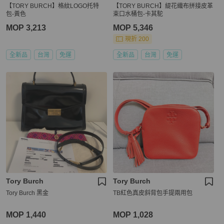
【TORY BURCH】格紋LOGO托特
【TORY BURCH】緹花織布拼接皮革
包-黃色
束口水桶包-卡其駝
MOP 3,213
MOP 5,346
現折 200
全新品
台灣
免運
全新品
台灣
免運
Tory Burch
Tory Burch
Tory Burch 黑金
TB紅色真皮斜背包手提兩用包
MOP 1,440
MOP 1,028