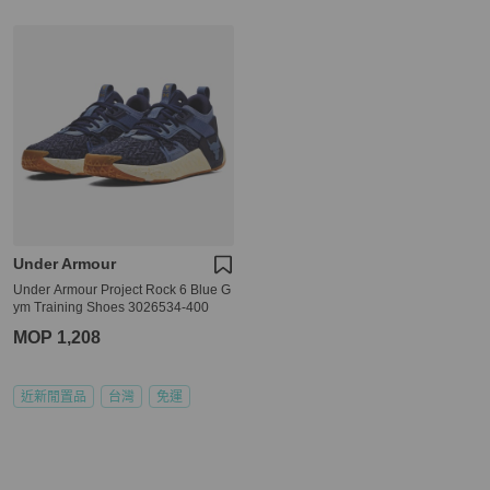
Under Armour
Under Armour Project Rock 6 Blue G
ym Training Shoes 3026534-400
MOP 1,208
近新閒置品
台灣
免運