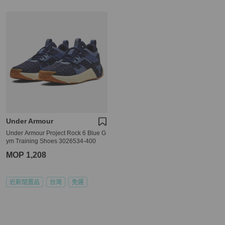
Under Armour
Under Armour Project Rock 6 Blue G
ym Training Shoes 3026534-400
MOP 1,208
近新閒置品
台灣
免運