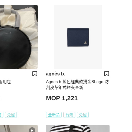
agnès b.
形兩用包
Agnes b.藍色經典款燙金BLogo 防
刮皮革釦式短夾全新
2
MOP 1,221
港
免運
全新品
台灣
免運