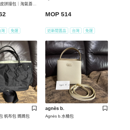
牛皮拼接包｜淘氣善
62
MOP 514
台灣
免運
近新閒置品
台灣
免運
agnès b.
水餃包 帆布包 媽媽包
Agnès b.水桶包