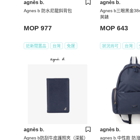
agnès b.
agnès b.
Agnes b 防水尼龍斜背包
Agnes b三眼黑金
英錶
MOP 977
MOP 643
近新閒置品
台灣
免運
狀況尚可
台灣
agnès b.
agnès b.
Agnes b防刮牛皮護照夾（深藍）
agnes b.中性款 