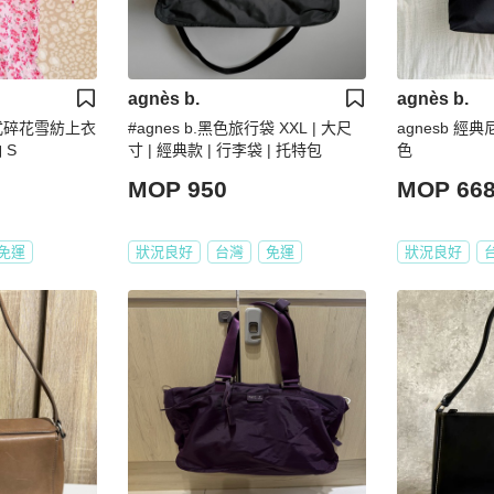
agnès b.
agnès b.
S 法式碎花雪紡上衣
#agnes b.黑色旅行袋 XXL | 大尺
agnesb 經
 S
寸 | 經典款 | 行李袋 | 托特包
色
MOP 950
MOP 66
免運
狀況良好
台灣
免運
狀況良好