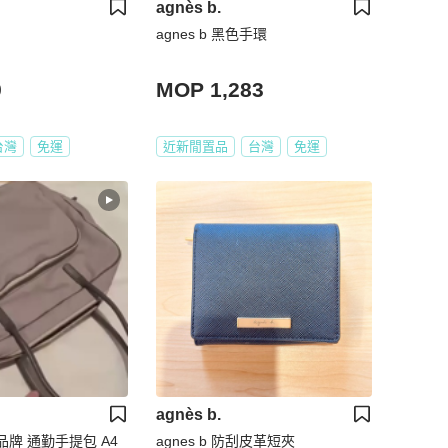
agnès b.
agnes b 黑色手環
9
MOP 1,283
台灣
免運
近新閒置品
台灣
免運
agnès b.
法國品牌 通勤手提包 A4
agnes b 防刮皮革短夾