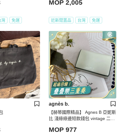
3
MOP 2,005
台灣
免運
近新閒置品
台灣
免運
agnès b.
背包
【赫蒂國際精品】 Agnes B 亞妮斯
比 淺綠綠邊短款錢包 vintage 二手
中古
3
MOP 977