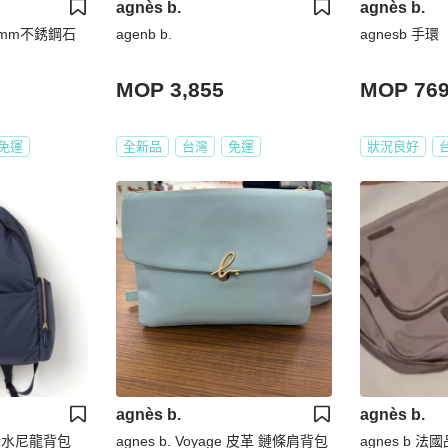
agnès b.
agnès b.
38mm不銹鋼石
agenb b.
agnesb 手環
MOP 3,855
MOP 76
免運
全新品
台灣
免運
狀況良好
agnès b.
agnès b.
防潑水尼龍背包
agnes b. Voyage 皮革 鏈條肩背包
agnes b 