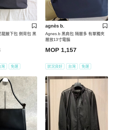
agnès b.
典尼龍腋下包 側背包 黑
Agnes.b 黑肩包 隔層多 有單獨夾
層放13寸電腦
8
MOP 1,157
台灣
免運
狀況良好
台灣
免運