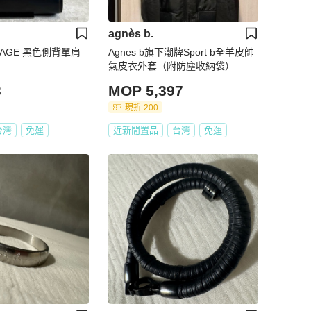
agnès b.
VOYAGE 黑色側背單肩
Agnes b旗下潮牌Sport b全羊皮帥
氣皮衣外套（附防塵收納袋）
3
MOP 5,397
現折 200
台灣
免運
近新閒置品
台灣
免運