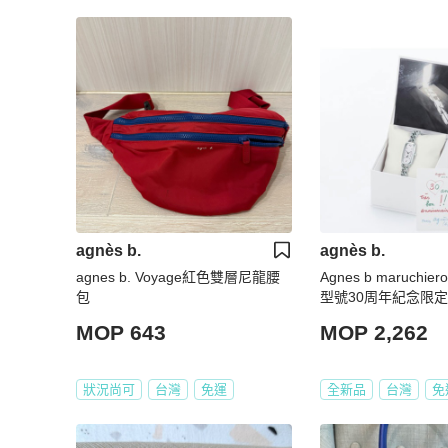
agnès b.
agnès b.
agnes b. Voyage紅色雙層尼龍腰
Agnes b maruchier
包
型號30周年紀念限
手錶 全新現貨不鏽
MOP 643
MOP 2,262
狀況尚可
台灣
免運
全新品
台灣
免