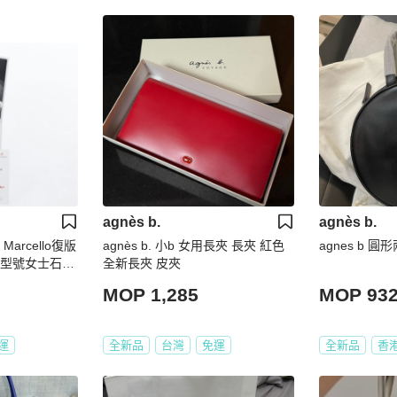
agnès b.
agnès b.
o Marcello復版
agnès b. 小b 女用長夾 長夾 紅色
agnes b 圓
定型號女士石英
全新長夾 皮夾
鋼錶
MOP 1,285
MOP 93
運
全新品
台灣
免運
全新品
香