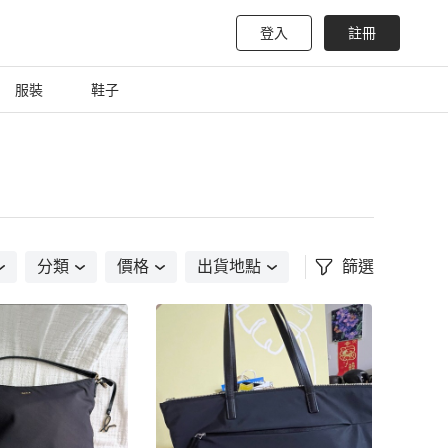
登入
註冊
服裝
鞋子
分類
價格
出貨地點
篩選