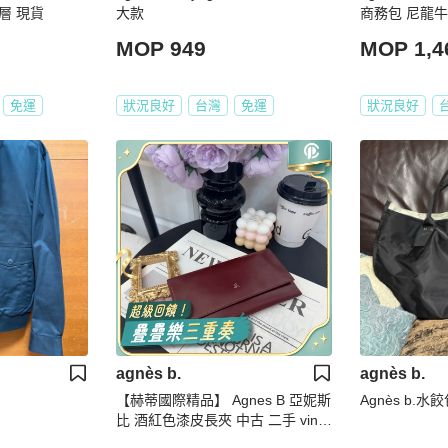
後背包內有零錢包夾層 現貨
大款
商務包 尼龍
良・尋寶
MOP 949
MOP 1,4
免運
狀況良好
台灣
免運
狀況良好
agnès b.
agnès b.
【赫蒂國際精品】 Agnes B 亞妮斯
Agnès b.
比 酒紅色漆皮長夾 中古 二手 vinta
ge