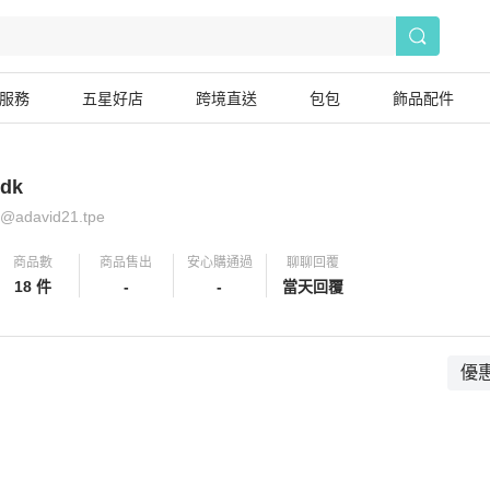
服務
五星好店
跨境直送
包包
飾品配件
dk
@
adavid21.tpe
商品數
商品售出
安心購通過
聊聊回覆
18 件
-
-
當天回覆
優