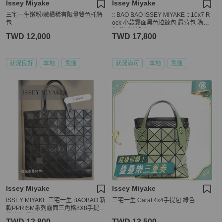
Issey Miyake
Issey Miyake
三宅一生嫩粉/嫩橘稀有限量雙色托特
:: BAO BAO ISSEY MIYAKE :: 10x7 R
包
ock 小款霧面黑色拉鍊包 肩背包 購物
包 橫式斜背包
TWD 12,000
TWD 17,800
狀況良好
本地
免運
狀況尚可
本地
免運
Issey Miyake
Issey Miyake
ISSEY MIYAKE 三宅一生 BAOBAO 新
三宅一生 Carat 4x4手提包 綠色
款PPRISM系列霧面三角格8X8手提/
肩背包(黑色)
TWD 12,800
TWD 13,500