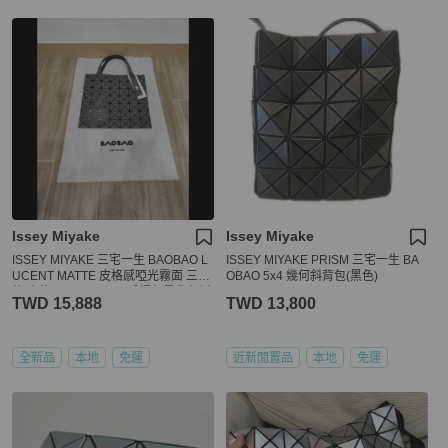
Issey Miyake
Issey Miyake
ISSEY MIYAKE 三宅一生 BAOBAO L
ISSEY MIYAKE PRISM 三宅一生 BA
UCENT MATTE 皮格感啞光霧面 三角
OBAO 5x4 幾何斜背包(黑色)
格 小格 7x7 booktote 手提包肩背包托
TWD 15,888
TWD 13,800
特包 (碳灰色)全新
全新品
本地
免運
近新閒置品
本地
免運