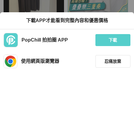
Pleats Please
Gucci
下載APP才能看到完整內容和優惠價格
▪️富貴選物FUGUEI▪️PP 三宅一生 精典
夏日風情🌊Gucci古馳 海軍領 白色 棉
必入 岩灰色 泡芙短洋裝 連衣裙
質連身裙 雙條紋滾邊設計
TWD 6,580
TWD 22,000
PopChill 拍拍圈 APP
下載
現折 800
近新閒置品
本地
免運
狀況良好
本地
免運
使用網頁版瀏覽器
忍痛放棄
篩選
重設
品牌
分類
Moschino