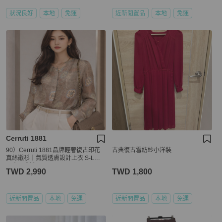
狀況良好
本地
免運
近新閒置品
本地
免運
Cerruti 1881
90）Cerruti 1881品牌輕奢復古印花
古典復古雪紡紗小洋裝
真絲襯衫｜氣質透膚設計上衣 S-L皆
可穿 9成新
TWD 2,990
TWD 1,800
近新閒置品
本地
免運
近新閒置品
本地
免運