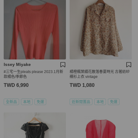
Issey Miyake
#三宅一生pleats please 2023.1月新
橘橙楓葉綴花散落春夏時光 古著紡紗
款橘色/季節色
襯衫上衣 vintage
TWD 6,990
TWD 1,080
全新品
本地
免運
近新閒置品
本地
免運