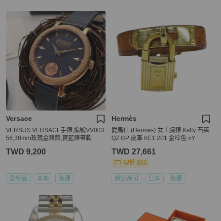
Versace
Hermès
VERSUS VERSACE手錶,編號VV003
愛馬仕 (Hermes) 女士腕錶 Kelly 石英
56,38mm玫瑰金錶殼,寶藍錶帶款
QZ GP 皮革 KE1.201 金棕色 ○Y
TWD 9,200
TWD 27,661
現折 800
全新品
本地
免運
狀況尚可
日本
免運