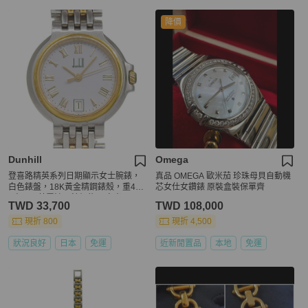
降價
Dunhill
Omega
登喜路精英系列日期顯示女士腕錶，
真品 OMEGA 歐米茄 珍珠母貝自動機
白色錶盤，18K黃金精鋼錶殼，重40.
芯女仕女鑽錶 原裝盒裝保單齊
7克，石英電池，錶徑約27毫米。
TWD 33,700
TWD 108,000
現折 800
現折 4,500
狀況良好
日本
免運
近新閒置品
本地
免運