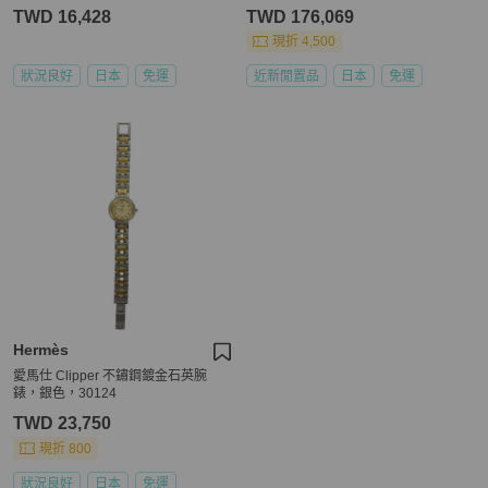
鋼，18K 黃金，2025 年 12 月大修，
TWD 16,428
TWD 176,069
自動上鍊。
現折 4,500
狀況良好
日本
免運
近新閒置品
日本
免運
Hermès
愛馬仕 Clipper 不鏽鋼鍍金石英腕
錶，銀色，30124
TWD 23,750
現折 800
狀況良好
日本
免運