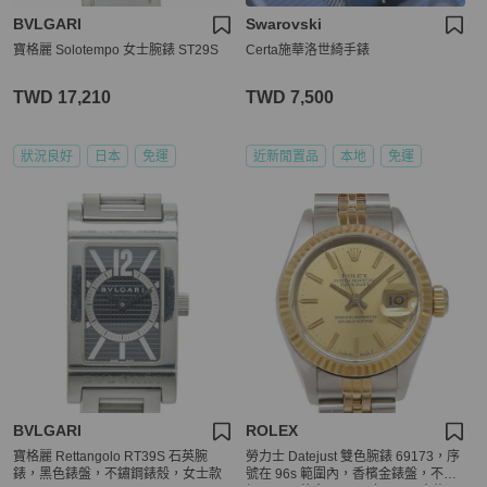
BVLGARI
Swarovski
寶格麗 Solotempo 女士腕錶 ST29S
Certa施華洛世綺手錶
TWD 17,210
TWD 7,500
狀況良好
日本
免運
近新閒置品
本地
免運
BVLGARI
ROLEX
寶格麗 Rettangolo RT39S 石英腕
勞力士 Datejust 雙色腕錶 69173，序
錶，黑色錶盤，不鏽鋼錶殼，女士款
號在 96s 範圍內，香檳金錶盤，不鏽