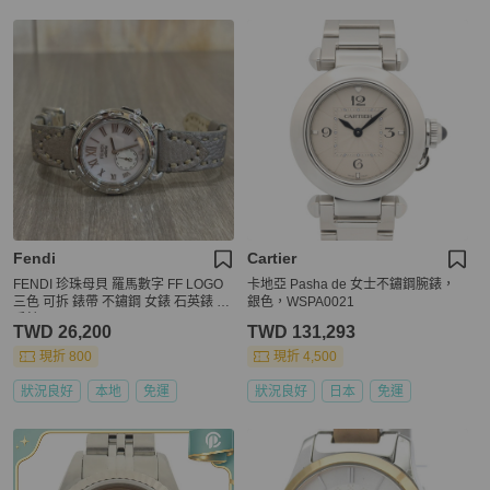
Fendi
Cartier
FENDI 珍珠母貝 羅馬數字 FF LOGO
卡地亞 Pasha de 女士不鏽鋼腕錶，
三色 可拆 錶帶 不鏽鋼 女錶 石英錶 錶
銀色，WSPA0021
手錶
TWD 26,200
TWD 131,293
現折 800
現折 4,500
狀況良好
本地
免運
狀況良好
日本
免運