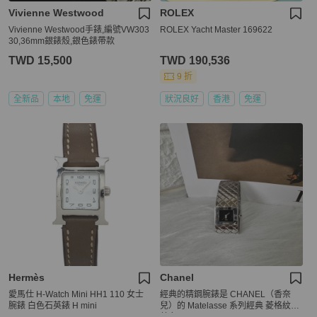
Vivienne Westwood
ROLEX
Vivienne Westwood手錶,編號VW303
ROLEX Yacht Master 169622
30,36mm銀錶殼,銀色錶帶款
TWD 15,500
TWD 190,536
9 折
全新品
本地
免運
狀況良好
香港
免運
Hermès
Chanel
愛馬仕 H-Watch Mini HH1 110 女士
經典的精鋼腕錶是 CHANEL（香奈
腕錶 白色石英錶 H mini
兒）的 Matelasse 系列經典 菱格紋石
英女