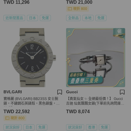
TWD 11,296
TWD 21,000
現折 800
近新閒置品
日本
免運
全新品
本地
免運
BVLGARI
Gucci
寶格麗 (BVLGARI) BB23SS 女士腕
【貴氣仙女 ✨ 全網最低價！】 Gucci
錶，不鏽鋼石英錶殼，黑色錶盤，指
古驰 仙氣飄飄女錶(下單前先詢問庫存
針式顯示。
❗️❗️）
TWD 22,592
TWD 8,074
現折 800
狀況良好
日本
免運
狀況良好
香港
免運