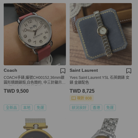
Coach
Saint Laurent
COACH手錶,編號CH00152,36mm銀
Yves Saint Laurent YSL 石英鋼錶 女
圓形精鋼錶殼,白色簡約, 中三針顯示錶
錶 金銀配色
面,粉紅真皮皮革錶帶款
TWD 9,500
TWD 8,725
現折 808
全新品
本地
免運
狀況良好
香港
免運