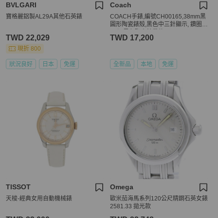
BVLGARI
Coach
寶格麗鋁製AL29A其他石英錶
COACH手錶,編號CH00165,38mm黑
圓形陶瓷錶殼,黑色中三針顯示, 鑽圈錶
面,深黑色陶瓷錶帶款
TWD 22,029
TWD 17,200
現折 800
狀況良好
日本
免運
全新品
本地
免運
TISSOT
Omega
天梭-經典女用自動機械錶
歐米茄海馬系列120公尺精鋼石英女錶
2581.33 拋光款