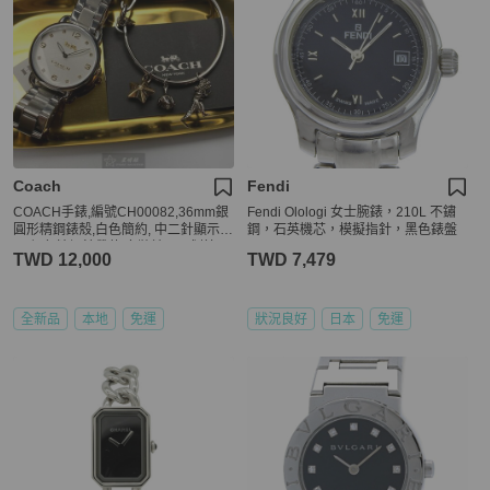
Coach
Fendi
COACH手錶,編號CH00082,36mm銀
Fendi Olologi 女士腕錶，210L 不鏽
圓形精鋼錶殼,白色簡約, 中二針顯示錶
鋼，石英機芯，模擬指針，黑色錶盤
面,銀色精鋼錶帶款,套裝精品更划算
TWD 12,000
TWD 7,479
全新品
本地
免運
狀況良好
日本
免運