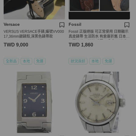
Versace
Fossil
VERSUS VERSACE手錶,編號VV000
Fossil 正版絕版 可正常使用 日期顯示
17,36mm銀錶殼,深黑色錶帶款
真皮錶帶 生活防水 有倉庫折舊 日本水
銀電池 女石英錶 手圍19公分內 請看
TWD 9,000
TWD 1,860
商品敘述
全新品
本地
免運
狀況良好
本地
免運