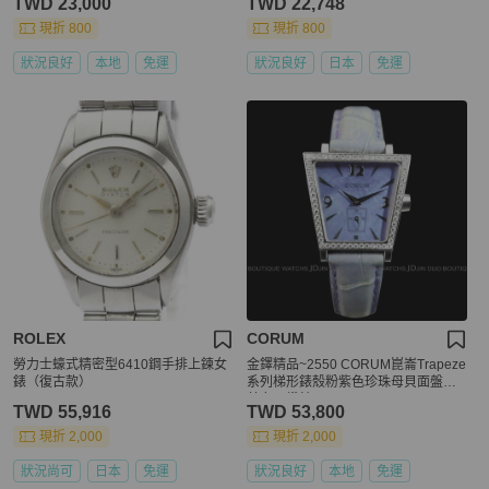
TWD 23,000
TWD 22,748
現折 800
現折 800
狀況良好
本地
免運
狀況良好
日本
免運
ROLEX
CORUM
勞力士蠔式精密型6410鋼手排上鍊女
金鐸精品~2550 CORUM崑崙Trapeze
錶（復古款）
系列梯形錶殼粉紫色珍珠母貝面盤石
英女用鑽錶
TWD 55,916
TWD 53,800
現折 2,000
現折 2,000
狀況尚可
日本
免運
狀況良好
本地
免運