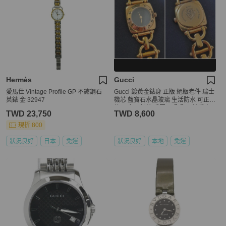
Hermès
Gucci
愛馬仕 Vintage Profile GP 不鏽鋼石
Gucci 鍍黃金錶身 正版 絕版老件 瑞士
英錶 金 32947
機芯 藍寶石水晶玻璃 生活防水 可正常
使用 女石英錶 手圍17公分內 請看商
TWD 23,750
TWD 8,600
品敘述
現折 800
狀況良好
日本
免運
狀況良好
本地
免運