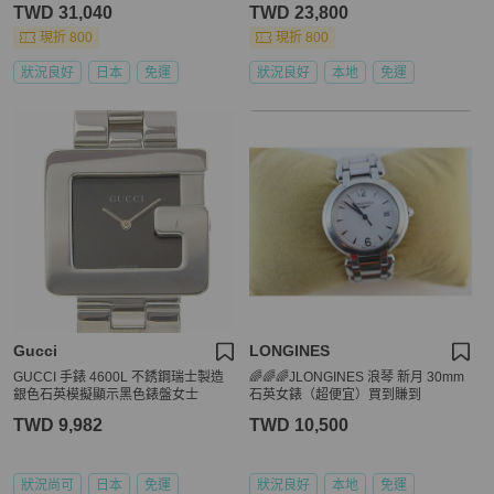
TWD 31,040
TWD 23,800
現折 800
現折 800
狀況良好
日本
免運
狀況良好
本地
免運
Gucci
LONGINES
GUCCI 手錶 4600L 不銹鋼瑞士製造
🌈🌈🌈JLONGINES 浪琴 新月 30mm
銀色石英模擬顯示黑色錶盤女士
石英女錶（超便宜）買到賺到
TWD 9,982
TWD 10,500
狀況尚可
日本
免運
狀況良好
本地
免運