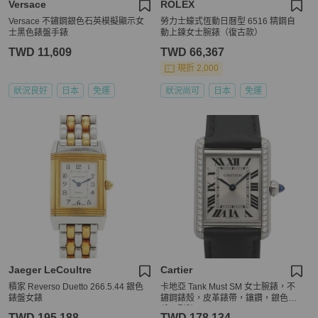
Versace
ROLEX
Versace 不鏽鋼銀色石英模擬顯示女
勞力士蠔式恆動日曆型 6516 精鋼自
士黑色錶盤手錶
動上鍊女士腕錶（復古款）
TWD 11,609
TWD 66,367
現折 2,000
狀況良好
日本
免運
狀況尚可
日本
免運
Jaeger LeCoultre
Cartier
積家 Reverso Duetto 266.5.44 銀色
卡地亞 Tank Must SM 女士腕錶，不
錶盤女錶
鏽鋼錶殼，皮革錶帶，鑲鑽，銀色錶
盤，型號 W4TA0016
TWD 195,188
TWD 178,134