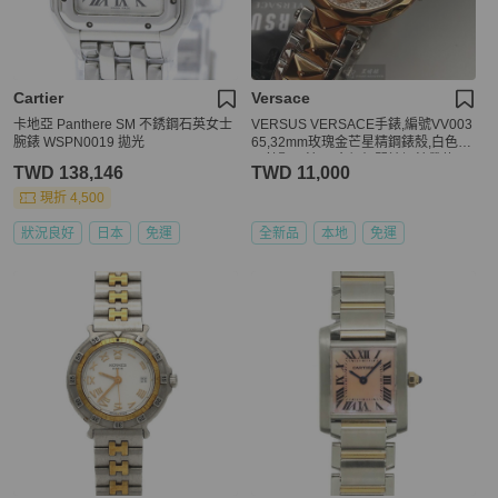
Cartier
Versace
卡地亞 Panthere SM 不銹鋼石英女士
VERSUS VERSACE手錶,編號VV003
腕錶 WSPN0019 拋光
65,32mm玫瑰金芒星精鋼錶殼,白色中
二針顯示錶面,金銀相間精鋼錶帶款
TWD 138,146
TWD 11,000
現折 4,500
狀況良好
日本
免運
全新品
本地
免運