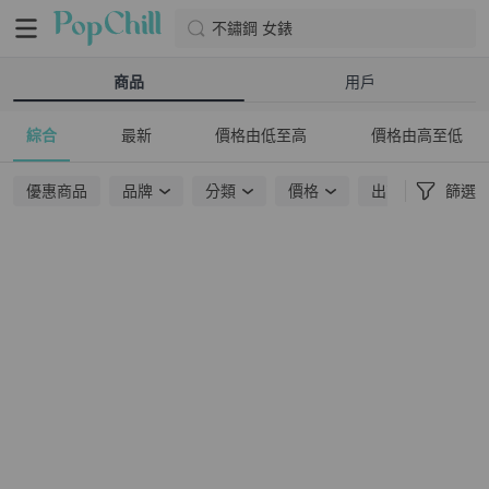
不鏽鋼 女錶
商品
用戶
綜合
最新
價格由低至高
價格由高至低
優惠商品
品牌
分類
價格
出貨地點
篩選