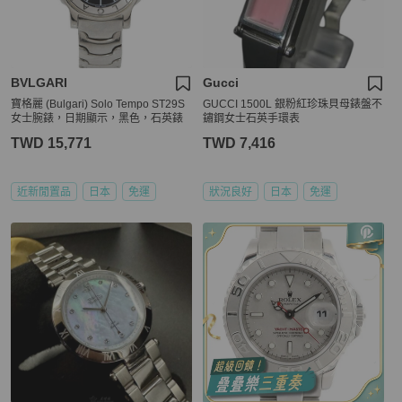
BVLGARI
Gucci
寶格麗 (Bulgari) Solo Tempo ST29S
GUCCI 1500L 銀粉紅珍珠貝母錶盤不
女士腕錶，日期顯示，黑色，石英錶
鏽鋼女士石英手環表
TWD 15,771
TWD 7,416
近新閒置品
日本
免運
狀況良好
日本
免運