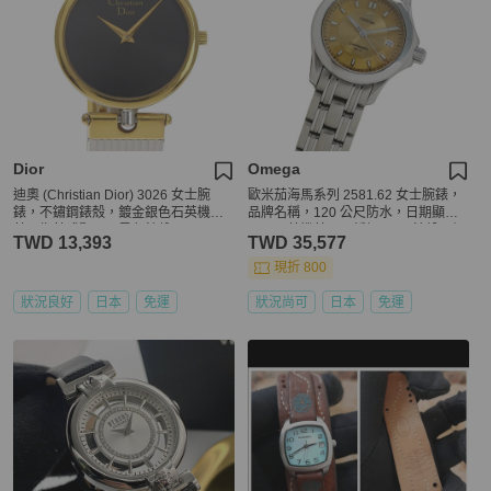
Dior
Omega
迪奧 (Christian Dior) 3026 女士腕
歐米茄海馬系列 2581.62 女士腕錶，
錶，不鏽鋼錶殼，鍍金銀色石英機
品牌名稱，120 公尺防水，日期顯
芯，指針式顯示，黑色錶盤。
示，石英機芯，不銹鋼 (SS) 錶殼，銀
TWD 13,393
TWD 35,577
色和橙色錶帶
現折 800
狀況良好
日本
免運
狀況尚可
日本
免運