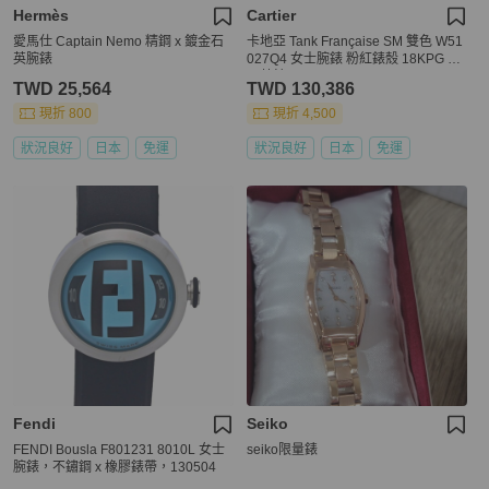
Hermès
Cartier
愛馬仕 Captain Nemo 精鋼 x 鍍金石
卡地亞 Tank Française SM 雙色 W51
英腕錶
027Q4 女士腕錶 粉紅錶殼 18KPG 金
石英錶
TWD 25,564
TWD 130,386
現折 800
現折 4,500
狀況良好
日本
免運
狀況良好
日本
免運
Fendi
Seiko
FENDI Bousla F801231 8010L 女士
seiko限量錶
腕錶，不鏽鋼 x 橡膠錶帶，130504