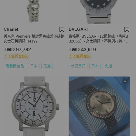
Chanel
BVLGARI
香奈兒 Premiere 雙鏈黑色錶盤不鏽鋼
寶格麗 (BVLGARI) 12鑽腕錶（舊款B
女士石英腕錶 H4199
B26SS）- 女士腕錶，不鏽鋼材質，4
0451
TWD 97,782
TWD 43,619
現折 2,000
現折 800
近新閒置品
日本
免運
狀況良好
日本
免運