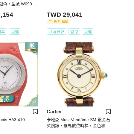
色，型號 W69010
,154
TWD 29,041
現折 800
日本
免運
狀況良好
香港
免運
Cartier
ais HA3.410
卡地亞 Must Vendôme SM 鍍金石
英腕錶，羅馬數位時標，金色和象
牙色錶盤，女士腕錶