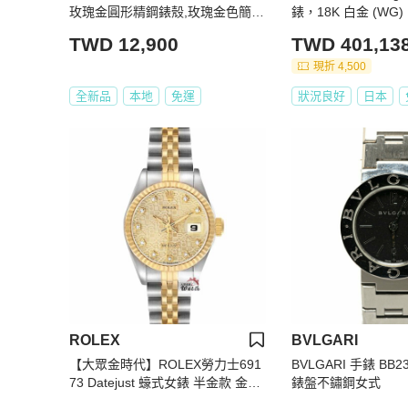
玫瑰金圓形精鋼錶殼,玫瑰金色簡
錶，18K 白金 (W
約, 中二針顯示錶面,粉紅真皮皮革
士 WB3016U3
TWD 12,900
TWD 401,13
錶帶款
現折 4,500
全新品
本地
免運
狀況良好
日本
ROLEX
BVLGARI
【大眾金時代】ROLEX勞力士691
BVLGARI 手錶 BB
73 Datejust 蠔式女錶 半金款 金色
錶盤不鏽鋼女式
十鑽紀念面 台灣保單 大眾金時代B