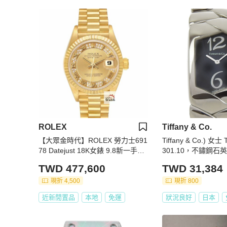
ROLEX
Tiffany & Co.
【大眾金時代】ROLEX 勞力士691
Tiffany & Co.) 女士 
78 Datejust 18K女錶 9.8新一手錶
301.10，不鏽鋼
況 原廠錶帶未整理 大眾金時代B15
色錶盤
TWD 477,600
TWD 31,384
09
現折 4,500
現折 800
近新閒置品
本地
免運
狀況良好
日本