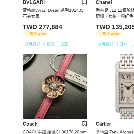
BVLGARI
Chanel
寶格麗Divas‘ Dream系列102433
香奈兒 J12 12鑽
石英女表
鑲鑽，女款，粉紅色
帶，H5513
TWD 277,884
TWD 135,20
現折 4,500
現折 4,500
狀況良好
香港
免運
狀況良好
日本
Coach
Cartier
COACH手錶,編號CH00178,28mm
卡地亞 Tank Allon