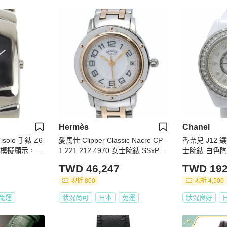
Hermès
Chanel
Tisolo 手錶 Z6
愛馬仕 Clipper Classic Nacre CP
香奈兒 J12 鑲
石英模擬顯示，黑
1.221.212 4970 女士腕錶 SSxPG
士腕錶 白色陶瓷
P（鍍金）40520
TWD 46,247
TWD 192
現折 800
現折 4,500
免運
狀況尚可
日本
免運
狀況良好