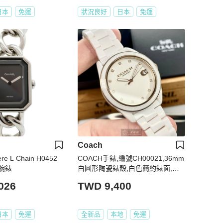
日本
免運
狀況良好
日本
免運
Coach
e L Chain H0452
COACH手錶,編號CH00021,36mm
腕錶
白圓形陶瓷錶殼,白色簡約錶面,白
陶瓷錶帶款,明星最愛!
026
TWD 9,400
日本
免運
全新品
本地
免運