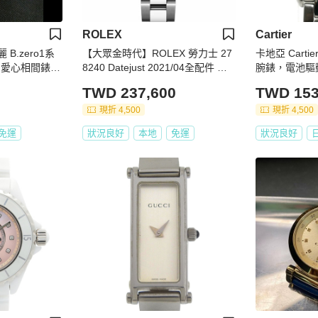
ROLEX
Cartier
 B.zero1系
【大眾金時代】ROLEX 勞力士 27
卡地亞 Cartier
銀白愛心相間錶盤
8240 Datejust 2021/04全配件 新
腕錶，電池驅動
款中型錶 銀色面盤 螢光時標 錶徑3
TWD 237,600
TWD 153
1mm 自動上鍊 大眾金時代B1393
現折 4,500
現折 4,500
免運
狀況良好
本地
免運
狀況良好