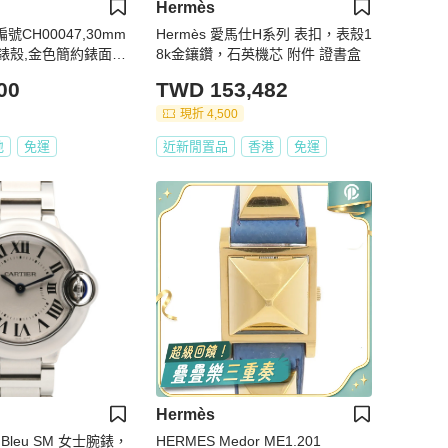
Hermès
號CH00047,30mm
Hermès 愛馬仕H系列 表扣，表殼1
錶殼,金色簡約錶面,
8k金鑲鑽，石英機芯 附件 證書盒
錶帶款
00
TWD 153,482
現折 4,500
地
免運
近新閒置品
香港
免運
Hermès
n Bleu SM 女士腕錶，
HERMES Medor ME1.201