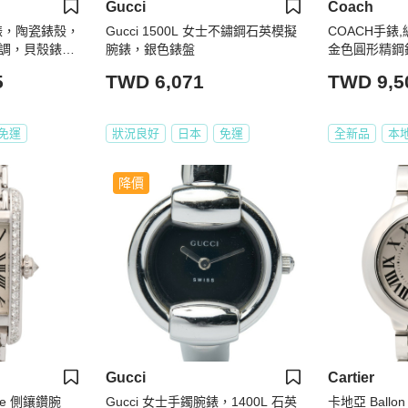
Gucci
Coach
腕錶，陶瓷錶殼，
Gucci 1500L 女士不鏽鋼石英模擬
COACH手錶,編
調，貝殼錶
腕錶，銀色錶盤
金色圓形精鋼
寶藍真皮皮革
5
TWD 6,071
TWD 9,5
免運
狀況良好
日本
免運
全新品
本
降價
Gucci
Cartier
gée 側鑲鑽腕
Gucci 女士手鐲腕錶，1400L 石英
卡地亞 Ballo