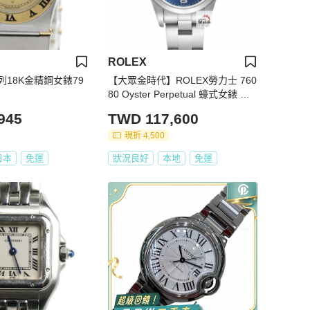
ROLEX
18K金精鋼女錶79
【大眾金時代】ROLEX勞力士 760
80 Oyster Perpetual 蠔式女錶 藍
色369數字面 大眾金時代G339
945
TWD 117,600
現折 4,500
日本
免運
狀況良好
本地
免運