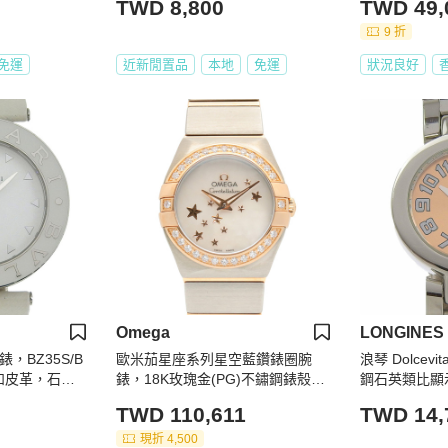
TWD 8,800
TWD 49,
9 折
免運
近新閒置品
本地
免運
狀況良好
Omega
LONGINES
手錶，BZ35S/B
歐米茄星座系列星空藍鑽錶圈腕
浪琴 Dolcevit
鋼和皮革，石英
錶，18K玫瑰金(PG)不鏽鋼錶殼，
鋼石英類比顯
色錶盤，女士
鑲鑽，女士款，白色/白色珍珠貝母
TWD 110,611
TWD 14,
錶盤，型號：123.25.24.60.05.002
現折 4,500