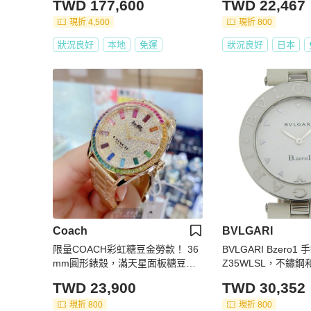
TWD 177,600
TWD 22,467
1376
現折 4,500
現折 800
狀況良好
本地
免運
狀況良好
日本
Coach
BVLGARI
限量COACH彩虹糖豆金勞款！ 36
BVLGARI Bzero1 
mm圓形錶殼，滿天星面板糖豆色
Z35WLSL，不鏽
款
機芯，模擬顯示，白
TWD 23,900
TWD 30,352
現折 800
現折 800