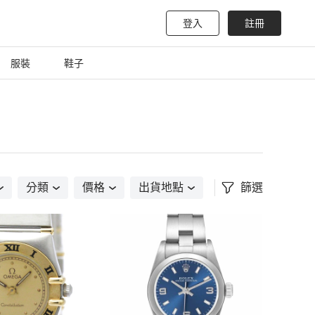
登入
註冊
服裝
鞋子
分類
價格
出貨地點
篩選