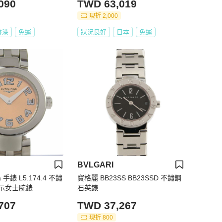
090
TWD 63,019
現折 2,000
香港
免運
狀況良好
日本
免運
BVLGARI
a 手錶 L5.174.4 不鏽
寶格麗 BB23SS BB23SSD 不鏽鋼
示女士腕錶
石英錶
707
TWD 37,267
現折 800