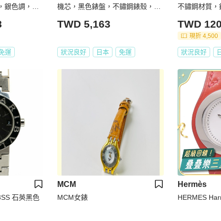
G)，銀色調，女
機芯，黑色錶盤，不鏽鋼錶殼，G
不鏽鋼材質，銀
UCCI
Z4
8
TWD 5,163
TWD 120
現折 4,500
免運
狀況良好
日本
免運
狀況良好
MCM
Hermès
23SS 石英黑色
MCM女錶
HERMES Harn