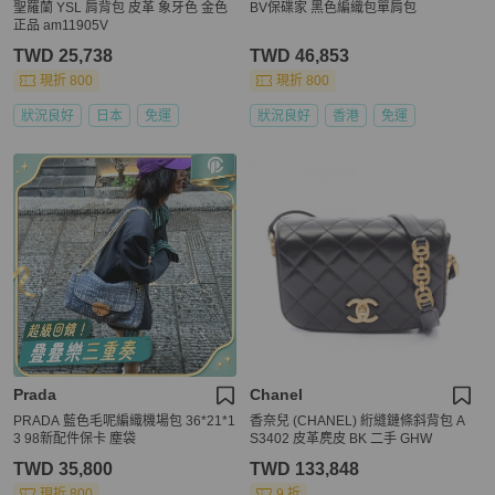
聖羅蘭 YSL 肩背包 皮革 象牙色 金色
BV保碟家 黑色編織包單肩包
正品 am11905V
TWD 25,738
TWD 46,853
現折 800
現折 800
狀況良好
日本
免運
狀況良好
香港
免運
Prada
Chanel
PRADA 藍色毛呢編織機場包 36*21*1
香奈兒 (CHANEL) 絎縫鏈條斜背包 A
3 98新配件保卡 塵袋
S3402 皮革麂皮 BK 二手 GHW
TWD 35,800
TWD 133,848
現折 800
9 折