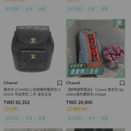
狀況良好
本地
免運
狀況良好
日本
免運
Chanel
Chanel
香奈兒 (CHANEL) 絎縫鏈條雙肩包 A
【赫蒂國際精品】 Chanel 香奈兒 Sp
04194 羊皮黑色 二手 金色五金
ortline撞色雙肩包 vintage
TWD 92,352
TWD 28,800
9 折
現折 800
狀況良好
日本
免運
狀況良好
本地
免運