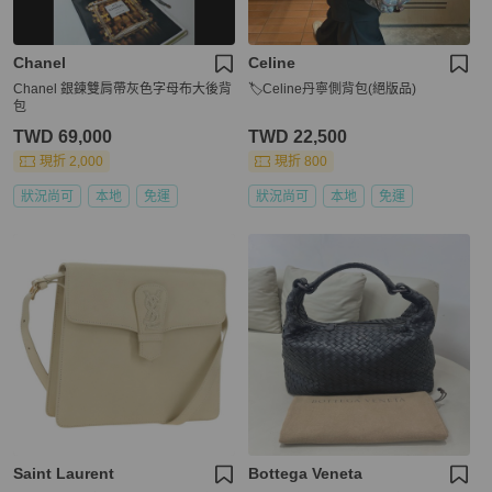
Chanel
Celine
Chanel 銀鍊雙肩帶灰色字母布大後背
🏷Celine丹寧側背包(絕版品)
包
TWD 69,000
TWD 22,500
現折 2,000
現折 800
狀況尚可
本地
免運
狀況尚可
本地
免運
Saint Laurent
Bottega Veneta