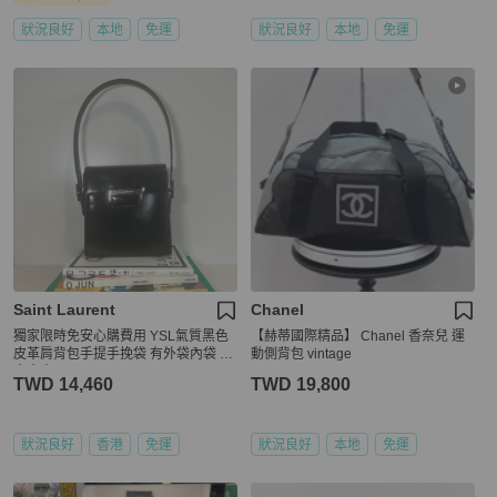
狀況良好
本地
免運
狀況良好
本地
免運
Saint Laurent
Chanel
獨家限時免安心購費用 YSL氣質黑色
【赫蒂國際精品】 Chanel 香奈兒 運
皮革肩背包手提手挽袋 有外袋內袋 日
動側背包 vintage
本中古vintage
TWD 14,460
TWD 19,800
狀況良好
香港
免運
狀況良好
本地
免運