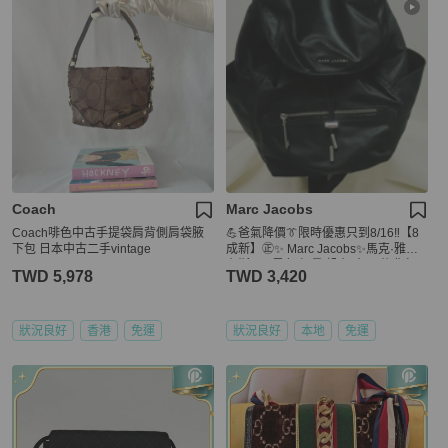
Coach
Marc Jacobs
Coach啡色中古手提袋肩背側肩袋腋
💪爸氣降價👔限時優惠只到8/16‼️【8
下包 日本中古二手vintage
成新】㊣✨ Marc Jacobs✨馬克·雅各
布斯 MJ 黑色 輕量 帆布 束口 後背包/
TWD 5,978
TWD 3,420
二手精品/二手包/保證正品
狀況良好
香港
免運
狀況良好
本地
免運