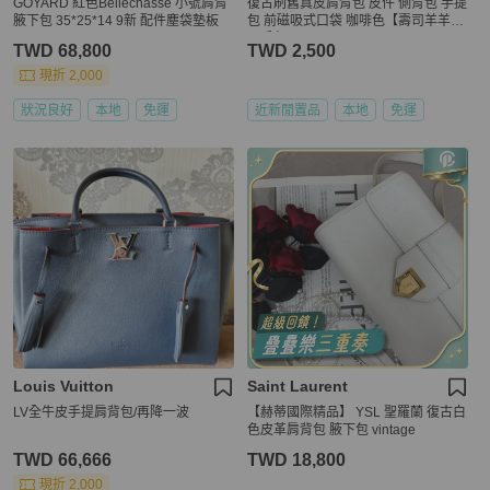
GOYARD 紅色Bellechasse 小號肩背
復古刷舊真皮肩背包 皮件 側背包 手提
腋下包 35*25*14 9新 配件塵袋墊板
包 前磁吸式口袋 咖啡色【壽司羊羊】
二手包
TWD 68,800
TWD 2,500
現折 2,000
狀況良好
本地
免運
近新閒置品
本地
免運
Louis Vuitton
Saint Laurent
LV全牛皮手提肩背包/再降一波
【赫蒂國際精品】 YSL 聖羅蘭 復古白
色皮革肩背包 腋下包 vintage
TWD 66,666
TWD 18,800
現折 2,000