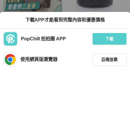
Louis Vuitton
Chanel
下載APP才能看到完整內容和優惠價格
（保留中）Lv mini 後背包 小書包
香奈兒 (CHANEL) 絎縫旋扣鏈條雙肩
包/背包，羊皮（綿羊皮），黑色，二
手，女士
TWD 39,800
TWD 114,192
PopChill 拍拍圈 APP
下載
現折 1,200
9 折
狀況良好
本地
免運
狀況良好
日本
免運
使用網頁版瀏覽器
忍痛放棄
篩選
重設
品牌
分類
Bottega Veneta
Chanel