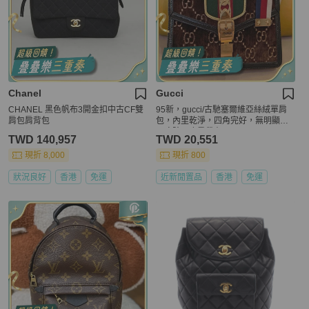
Chanel
Gucci
CHANEL 黑色帆布3開金扣中古CF雙
95新，gucci/古馳塞爾維亞絲絨單肩
肩包肩背包
包，內里乾淨，四角完好，無明顯使
用痕跡，皮肩帶在。
TWD 140,957
TWD 20,551
現折 8,000
現折 800
狀況良好
香港
免運
近新閒置品
香港
免運