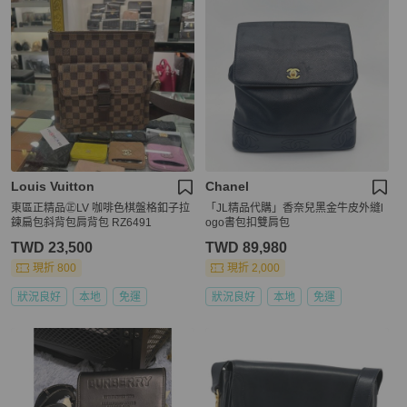
Louis Vuitton
Chanel
東區正精品㊣LV 咖啡色棋盤格釦子拉
「JL精品代購」香奈兒黑金牛皮外縫l
鍊扁包斜背包肩背包 RZ6491
ogo書包扣雙肩包
TWD 23,500
TWD 89,980
現折 800
現折 2,000
狀況良好
本地
免運
狀況良好
本地
免運