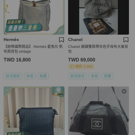
Hermès
Chanel
【赫蒂國際精品】 Hermès 愛馬仕 帆
Chanel 銀鍊雙肩帶灰色字母布大後背
布肩背包 vintage
包
TWD 16,800
TWD 69,000
現折 2,000
狀況良好
本地
免運
狀況尚可
本地
免運