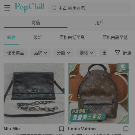
中古 兩用背包
商品
用戶
綜合
最新
價格由低至高
價格由高至低
優惠商品
品牌
分類
價格
出貨地點
篩選
Miu Miu
Louis Vuitton