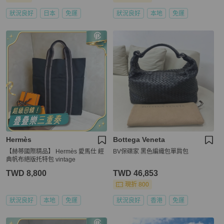
狀況良好
日本
免運
狀況良好
本地
免運
Hermès
Bottega Veneta
【赫蒂國際精品】 Hermès 愛馬仕 經
BV保碟家 黑色編織包單肩包
典帆布絕版托特包 vintage
TWD 8,800
TWD 46,853
現折 800
狀況良好
本地
免運
狀況良好
香港
免運