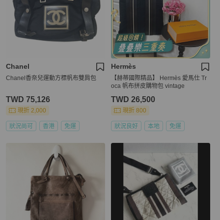
Chanel
Hermès
Chanel香奈兒運動方標帆布雙肩包
【赫蒂國際精品】 Hermès 愛馬仕 Tr
oca 帆布拼皮購物包 vintage
TWD 75,126
TWD 26,500
現折 2,000
現折 800
狀況尚可
香港
免運
狀況良好
本地
免運