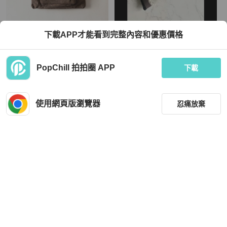
Chanel
下載APP才能看到完整內容和優惠價格
復古刷舊真皮肩背包 皮件 側背包 手提
【LA LUNE】Chanel運動系列拼色斜
包 前磁吸式口袋 咖啡色【壽司羊羊】
背包 中古包 單肩包 側背包 二手包 古
二手包
董包
TWD 2,500
TWD 20,333
PopChill 拍拍圈 APP
下載
現折 800
近新閒置品
本地
免運
狀況良好
香港
免運
使用網頁版瀏覽器
忍痛放棄
篩選
重設
品牌
分類
Chanel
Bottega Veneta