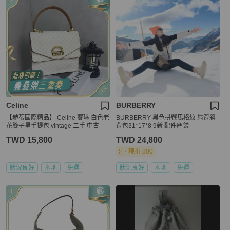
Celine
BURBERRY
【赫蒂國際精品】 Celine 賽琳 白色老
BURBERRY 黑色拼戰馬格紋 肩背斜
花雙子星手提包 vintage 二手 中古
背包31*17*8 9新 配件塵袋
TWD 15,800
TWD 24,800
現折 800
狀況良好
本地
免運
狀況良好
本地
免運