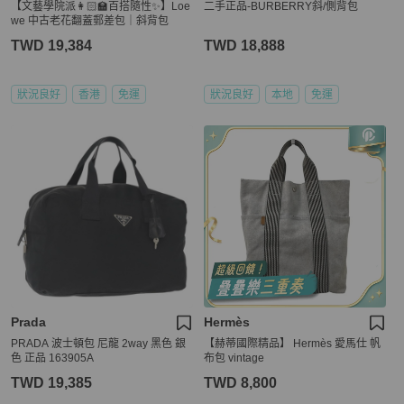
【文藝學院派👩🏻‍🏫百搭隨性✨】Loe
二手正品-BURBERRY斜/側背包
we 中古老花翻蓋郵差包｜斜背包
TWD 19,384
TWD 18,888
狀況良好
香港
免運
狀況良好
本地
免運
Prada
Hermès
PRADA 波士頓包 尼龍 2way 黑色 銀
【赫蒂國際精品】 Hermès 愛馬仕 帆
色 正品 163905A
布包 vintage
TWD 19,385
TWD 8,800