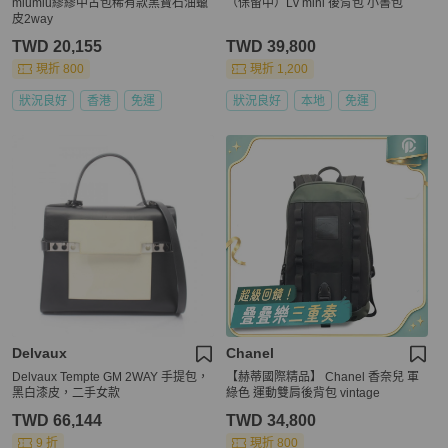
miumiu繆繆中古包稀有款黑寶石油蠟
（保留中）Lv mini 後背包 小書包
皮2way
TWD 20,155
TWD 39,800
現折 800
現折 1,200
狀況良好
香港
免運
狀況良好
本地
免運
Delvaux
Chanel
Delvaux Tempte GM 2WAY 手提包，
【赫蒂國際精品】 Chanel 香奈兒 軍
黑白漆皮，二手女款
綠色 運動雙肩後背包 vintage
TWD 66,144
TWD 34,800
9 折
現折 800