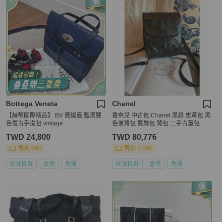
Bottega Veneta
Chanel
【赫蒂國際精品】 BV 寶緹嘉 藍黑雙
香奈兒 中古包 Chanel 黑銀 皮革包 黑
色復古手提包 vintage
色後背包 雙肩包 背包 二手古董包 黑
色 小包 古董 中古二手Chanel backpa
TWD 24,800
TWD 80,776
ck 黑色皮革 古董
現折 800
現折 2,000
狀況良好
本地
免運
狀況良好
香港
免運