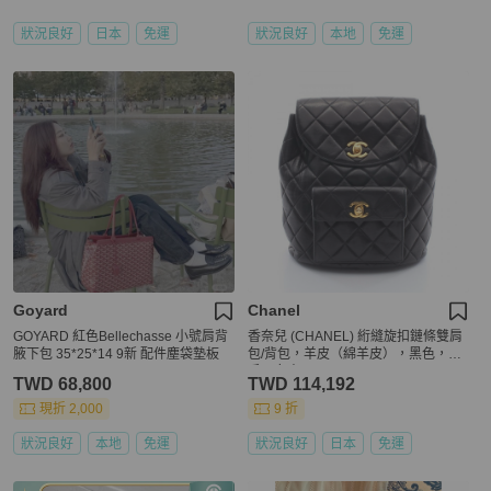
狀況良好
日本
免運
狀況良好
本地
免運
Goyard
Chanel
GOYARD 紅色Bellechasse 小號肩背
香奈兒 (CHANEL) 絎縫旋扣鏈條雙肩
腋下包 35*25*14 9新 配件塵袋墊板
包/背包，羊皮（綿羊皮），黑色，二
手，女士
TWD 68,800
TWD 114,192
現折 2,000
9 折
狀況良好
本地
免運
狀況良好
日本
免運