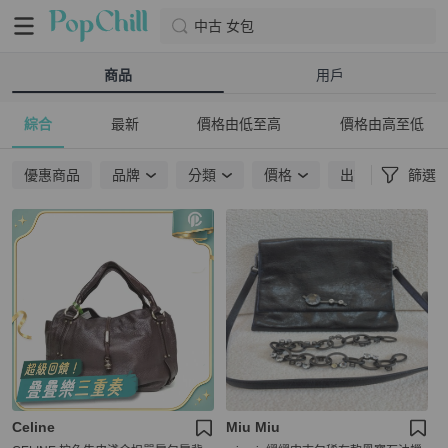
中古 女包
商品
用戶
綜合
最新
價格由低至高
價格由高至低
優惠商品
品牌
分類
價格
出貨地點
篩選
Celine
Miu Miu