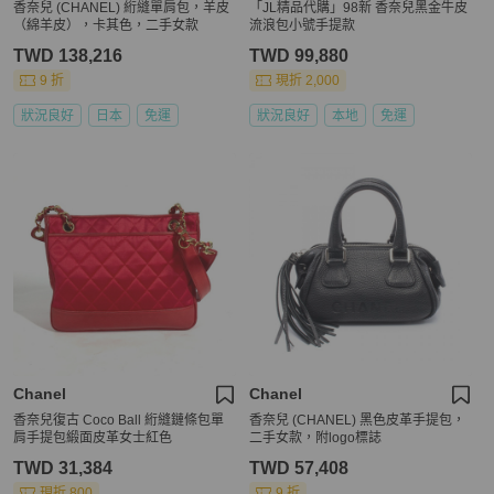
香奈兒 (CHANEL) 絎縫單肩包，羊皮
「JL精品代購」98新 香奈兒黑金牛皮
（綿羊皮），卡其色，二手女款
流浪包小號手提款
TWD 138,216
TWD 99,880
9 折
現折 2,000
狀況良好
日本
免運
狀況良好
本地
免運
Chanel
Chanel
香奈兒復古 Coco Ball 絎縫鏈條包單
香奈兒 (CHANEL) 黑色皮革手提包，
肩手提包緞面皮革女士紅色
二手女款，附logo標誌
TWD 31,384
TWD 57,408
現折 800
9 折