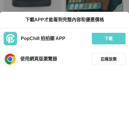
Chanel
Bottega Veneta
下載APP才能看到完整內容和優惠價格
「JL精品代購」香奈兒黑金牛皮外縫l
✨BV｜cassette pouch十五格繩結腋
ogo書包扣雙肩包
下包｜焦糖乾邑色全皮大格編織｜98
新
TWD 89,980
TWD 38,000
PopChill 拍拍圈 APP
下載
現折 2,000
現折 800
狀況良好
本地
免運
近新閒置品
本地
免運
使用網頁版瀏覽器
忍痛放棄
篩選
重設
品牌
分類
Miu Miu
Celine