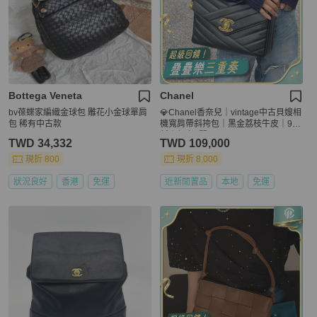
Bottega Veneta
Chanel
bv葆蝶家編織金球包 雕花小金球單肩
💎Chanel香奈兒｜vintage中古貝嫂相
包 稀有中古款
機寬肩帶斜挎包｜黑金荔枝牛皮｜98
新｜保卡3開
TWD 34,332
TWD 109,000
現折 800
現折 8,000
狀況良好
香港
免運
近新閒置品
本地
免運