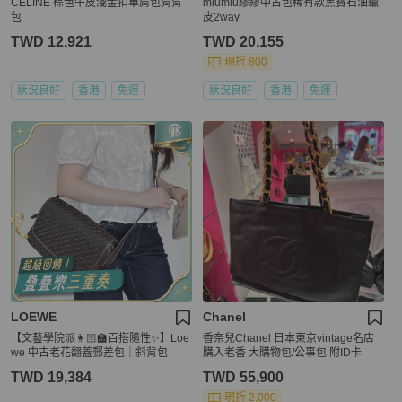
CELINE 棕色牛皮淺金扣單肩包肩背
miumiu繆繆中古包稀有款黑寶石油蠟
包
皮2way
TWD 12,921
TWD 20,155
現折 800
狀況良好
香港
免運
狀況良好
香港
免運
LOEWE
Chanel
【文藝學院派👩🏻‍🏫百搭隨性✨】Loe
香奈兒Chanel 日本東京vintage名店
we 中古老花翻蓋郵差包｜斜背包
購入老香 大購物包/公事包 附ID卡
TWD 19,384
TWD 55,900
現折 2,000