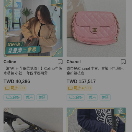
Celine
Chanel
【97新 ✨ 全網最低價！】Celine老花
香奈兒/Chanel 中古元寶腋下包 粉色
水桶包 小號 一年四季都可背
金扣荔枝皮
TWD 40,386
TWD 157,517
現折 800
現折 4,500
狀況良好
香港
免運
狀況良好
香港
免運