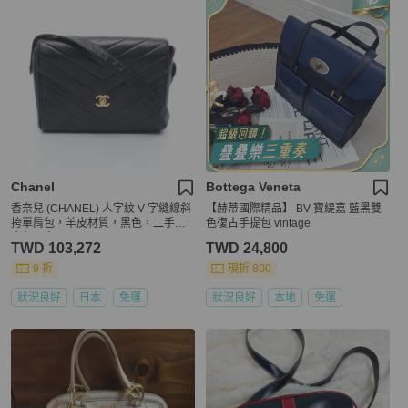
Chanel
Bottega Veneta
香奈兒 (CHANEL) 人字紋 V 字縫線斜
【赫蒂國際精品】 BV 寶緹嘉 藍黑雙
挎單肩包，羊皮材質，黑色，二手，
色復古手提包 vintage
金色五金
TWD 103,272
TWD 24,800
9 折
現折 800
狀況良好
日本
免運
狀況良好
本地
免運