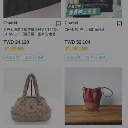
Chanel
Chanel
💪爸氣降價👔限時優惠只到8/16‼️㊣✨
CHANEL 黑色羽絨 保齡球
CHANEL✨（贈背帶）香奈兒 老香 小
香 黑色 衍縫 尼龍 雷標 保齡球包 手提
TWD 24,120
TWD 52,104
包/二手包/二手精品🌳二手樹屋🌳
現折 800
現折 2,000
狀況良好
本地
免運
狀況良好
香港
免運