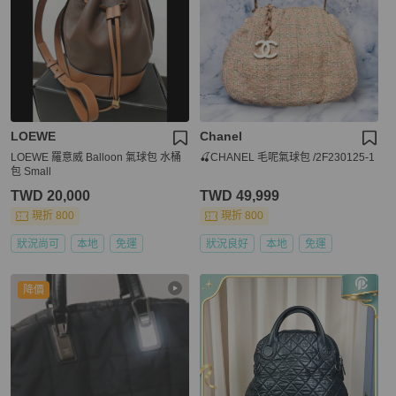
LOEWE
Chanel
LOEWE 羅意威 Balloon 氣球包 水桶
🍒CHANEL 毛呢氣球包 /2F230125-1
包 Small
TWD 20,000
TWD 49,999
現折 800
現折 800
狀況尚可
本地
免運
狀況良好
本地
免運
降價