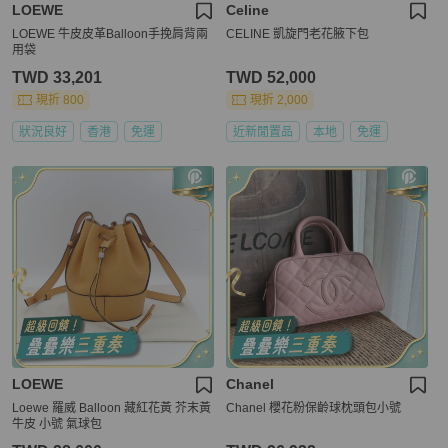
LOEWE
Celine
LOEWE 牛皮皮革Balloon手挽肩背兩
CELINE 凱旋門老花腋下包
用袋
TWD 33,201
TWD 52,000
現折 800
現折 2,000
狀況良好
香港
免運
近新閒置品
本地
免運
LOEWE
Chanel
Loewe 羅威 Balloon 藏紅花黃 芥末黃
Chanel 櫻花粉保齡球枕頭包小號
牛皮 小號 氣球包