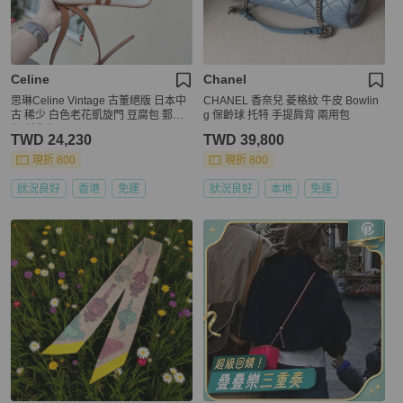
Celine
Chanel
思琳Celine Vintage 古董絕版 日本中
CHANEL 香奈兒 菱格紋 牛皮 Bowlin
古 稀少 白色老花凱旋門 豆腐包 郵差
g 保齡球 托特 手提肩背 兩用包
包 斜背包
TWD 24,230
TWD 39,800
現折 800
現折 800
狀況良好
香港
免運
狀況良好
本地
免運