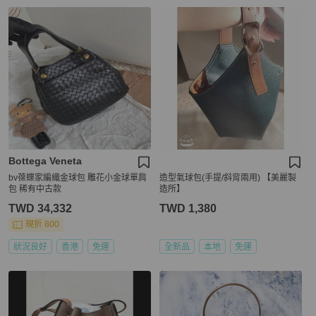
Bottega Veneta
bv葆蝶家編織金球包 雕花小金球單肩
造型氣球包(手提/斜背兩用) 【美麗製
包 稀有中古款
造所】
TWD 34,332
TWD 1,380
現折 800
狀況良好
香港
免運
全新品
本地
免運