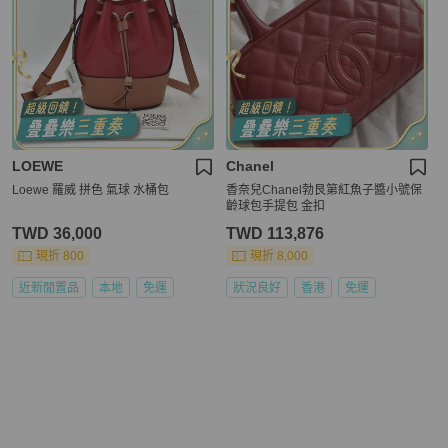
LOEWE
Chanel
Loewe 羅威 拼色 氣球 水桶包
香奈兒Chanel勃艮第紅魚子醬小號保
齡球包手提包 金扣
TWD 36,000
TWD 113,876
現折 800
現折 8,000
近新閒置品
本地
免運
狀況良好
香港
免運