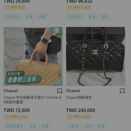
TWD 28,600
TWD 96,932
現折 800
現折 2,000
狀況良好
本地
免運
狀況良好
香港
免運
Chanel
Chanel
Chanel 中古保齡球大號37×19.5cm 9
Chanel保齡球包
9新配件塵袋
TWD 72,800
TWD 245,000
現折 2,000
現折 4,500
近新閒置品
本地
免運
全新品
本地
免運