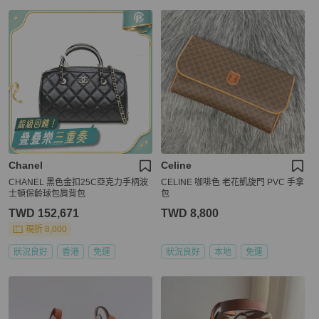
Chanel
Celine
CHANEL 黑色金扣25C亞克力手柄波
CELINE 咖啡色 老花凱旋門 PVC 手拿
士頓保齡球包肩背包
包
TWD 152,671
TWD 8,800
現折 8,000
狀況良好
香港
免運
狀況良好
本地
免運