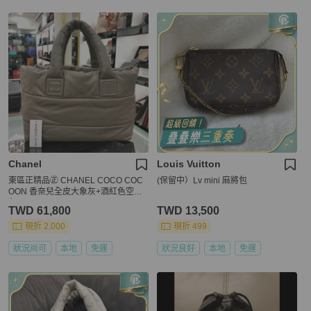
Chanel
Louis Vuitton
東區正精品㊣ CHANEL COCO COC
(保留中）Lv mini 麻將包
OON 香奈兒全皮大象灰+酒紅色空氣
包 RZ0102
TWD 61,800
TWD 13,500
現折 2,000
現折 499
狀況尚可
本地
免運
狀況良好
本地
免運