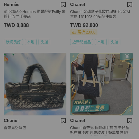
Hermès
Chanel
莉亞精品♡Hermes 絢麗燈籠Twilly 米
Chanel 金球盒子化妝包 玫紅色 金扣
粉紅色 二手美品
羊皮 16*10*8 99新配件塵袋
TWD 8,888
TWD 92,800
現折 2,000
狀況良好
本地
免運
近新閒置品
本地
免運
Chanel
Chanel
香奈兒空氣包
Chanel香奈兒 保齡球手提包 牛仔藍
帆布拼漆皮 經典款波士頓單肩包 絕版
經典款女士手提購物袋