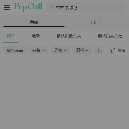
中古 氣球包
商品
用戶
綜合
最新
價格由低至高
價格由高至低
優惠商品
品牌
分類
價格
出貨地點
篩選