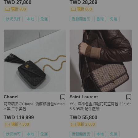
TWD 27,800
TWD 28,269
現折 800
現折 800
狀況良好
本地
免運
近新閒置品
香港
免運
Chanel
Saint Laurent
莉亞精品♡Chanel 流蘇相機包Vintag
YSL 深棕色金扣粗花呢豆腐包 23*16*
e 黑 二手美包
5.5 95新 配件塵袋
TWD 119,999
TWD 55,800
現折 4,500
現折 2,000
狀況尚可
本地
免運
近新閒置品
本地
免運