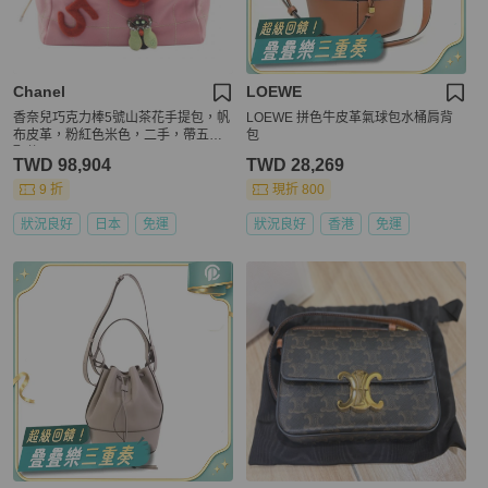
Chanel
LOEWE
香奈兒巧克力棒5號山茶花手提包，帆
LOEWE 拼色牛皮革氣球包水桶肩背
布皮革，粉紅色米色，二手，帶五金
包
配件
TWD 98,904
TWD 28,269
9 折
現折 800
狀況良好
日本
免運
狀況良好
香港
免運