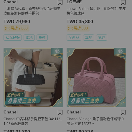
Chanel
LOEWE
「JL精品代購」香奈兒奶咖色油蠟牛
Loewe Ballon 超可愛！絕版設計 牛皮
皮麻花辮保齡球手提包
拚色氣球包
TWD 79,980
TWD 35,800
現折 2,000
現折 800
狀況良好
本地
免運
全新品
本地
免運
Chanel
Chanel
Chanel 中古冰格手提腋下包 34*11*1
Chanel Vintage 魚子醬粉色保齡球 9
1 98新配件塵袋
開 尺寸約15*27。
TWD 31,800
TWD 90,878