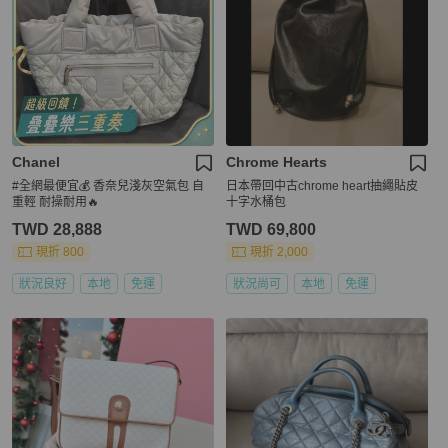
Chanel
Chrome Hearts
#全網最便宜💰 香奈兒淺灰空氣包 自
日本帶回中古chrome heart抽繩貼皮
重輕 耐操耐用🔥
十字水桶包
TWD 28,888
TWD 69,800
現折 800
現折 2,000
狀況良好
本地
免運
狀況尚可
本地
免運