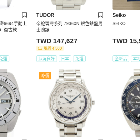
TUDOR
Seiko
6694手動上
帝舵碧灣系列 79360N 銀色錶盤男
SEIKO
）復古款
士腕錶
TWD 147,627
TWD 15,
現折 4,500
免運
狀況良好
日本
免運
全新品
本
降價