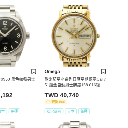
Omega
 79950 黑色錶盤男士
歐米茄星座系列日曆星期顯示Cal 7
51鍍金自動男士腕錶168.016復古
款
,192
TWD 40,740
現折 800
日本
免運
狀況尚可
日本
免運