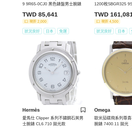
9 9R65-0CJ0 黑色錶盤男士腕錶
1200枚SBGR325 9
錶盤男士腕錶
TWD 85,641
TWD 161,08
現折 2,000
現折 4,500
狀況良好
日本
免運
狀況良好
日本
Hermès
Omega
愛馬仕 Clipper 系列不鏽鋼石英男
歐米茄碟飛系列尊貴
士腕錶 CL6.710 拋光款
腕錶 7400.11 拋光