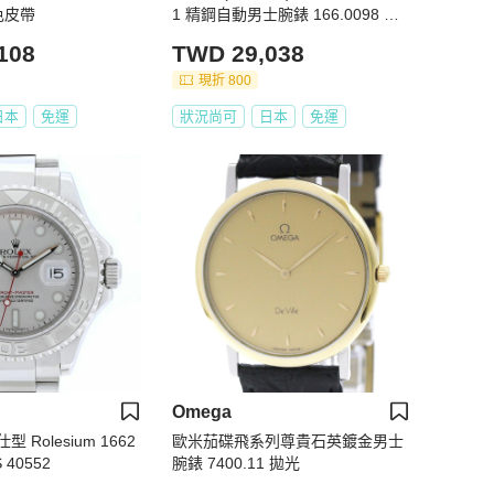
色皮帶
1 精鋼自動男士腕錶 166.0098 復
古款
108
TWD 29,038
現折 800
日本
免運
狀況尚可
日本
免運
Omega
Rolesium 1662
歐米茄碟飛系列尊貴石英鍍金男士
 40552
腕錶 7400.11 拋光