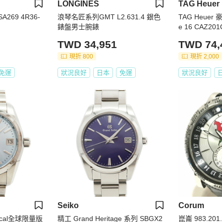
LONGINES
TAG Heuer
269 4R36-
浪琴名匠系列GMT L2.631.4 銀色
TAG Heuer
錶盤男士腕錶
e 16 CAZ
錶
TWD 34,951
TWD 74,
現折 800
現折 2,000
免運
狀況良好
日本
免運
狀況良好
Seiko
Corum
nical全球限量版
精工 Grand Heritage 系列 SBGX2
崑崙 983.201.