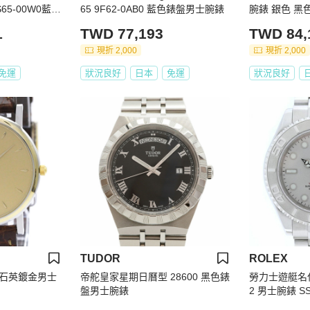
S65-00W0藍色
65 9F62-0AB0 藍色錶盤男士腕錶
腕錶 銀色 黑
1
TWD 77,193
TWD 84,
現折 2,000
現折 2,000
免運
狀況良好
日本
免運
狀況良好
TUDOR
ROLEX
石英鍍金男士
帝舵皇家星期日曆型 28600 黑色錶
勞力士遊艇名仕型 
盤男士腕錶
2 男士腕錶 SS