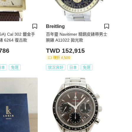
Breitling
A) Cal 302 鍍金手
百年靈 Navitimer 精鋼皮錶帶男士
 6264 復古款
腕錶 A11022 拋光款
786
TWD 152,915
現折 4,500
日本
免運
狀況良好
日本
免運