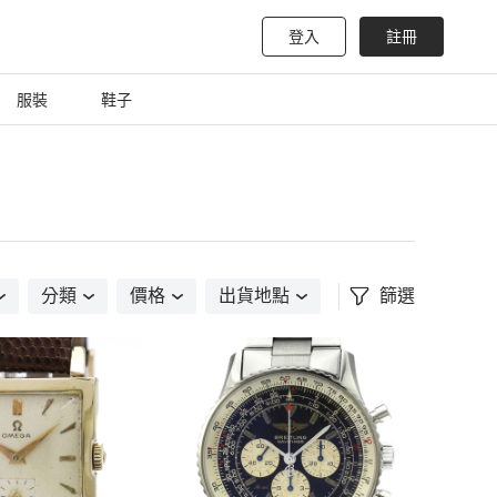
登入
註冊
服裝
鞋子
分類
價格
出貨地點
篩選