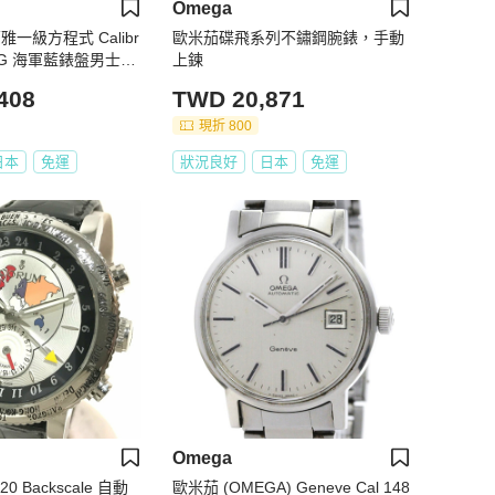
Omega
 豪雅一級方程式 Calibr
歐米茄碟飛系列不鏽鋼腕錶，手動
201G 海軍藍錶盤男士腕
上鍊
408
TWD 20,871
現折 800
日本
免運
狀況良好
日本
免運
Omega
20 Backscale 自動
歐米茄 (OMEGA) Geneve Cal 148