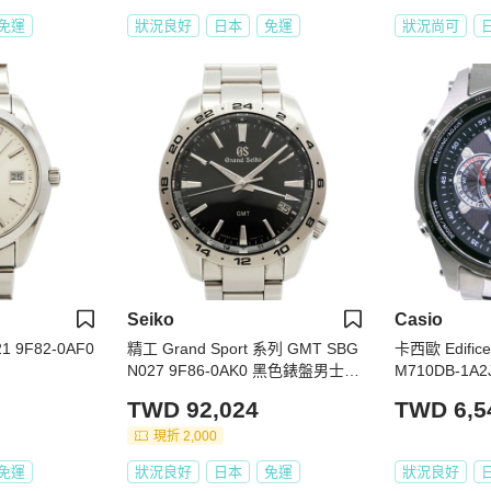
免運
狀況良好
日本
免運
狀況尚可
Seiko
Casio
1 9F82-0AF0
精工 Grand Sport 系列 GMT SBG
卡西歐 Edifice
N027 9F86-0AK0 黑色錶盤男士腕
M710DB-1
錶
能電波計時腕錶
TWD 92,024
TWD 6,5
現折 2,000
免運
狀況良好
日本
免運
狀況良好