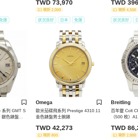
TWD 73,970
TWD 396
現折 2,000
現折 4,500
免運
狀況良好
日本
免運
狀況良好
Omega
Breitling
ge 系列 GMT S
歐米茄碟飛系列 Prestige 4310.11
百年靈 Colt 
AF0 銀色錶盤男
金色錶盤男士腕錶
（500 枚）A
腕錶
TWD 42,273
TWD 86,
現折 800
現折 2,000