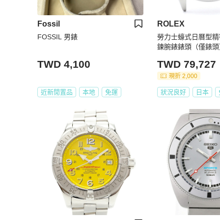
Fossil
ROLEX
FOSSIL 男錶
勞力士蠔式日曆型精密
鍊腕錶錶頭（僅錶頭
TWD 4,100
TWD 79,727
現折 2,000
近新閒置品
本地
免運
狀況良好
日本