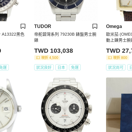
TUDOR
Omega
r A13322黑色
帝舵碧灣系列 79230B 錶盤男士腕
歐米茄 (OMEG
錶
動上鍊男士腕錶
0
TWD 103,038
TWD 27,
現折 4,500
現折 800
免運
狀況良好
日本
免運
狀況尚可