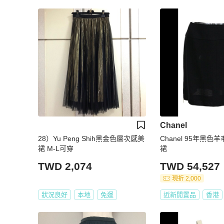
Chanel
28）Yu Peng Shih黑金色層次感美
Chanel 95年黑
裙 M-L可穿
裙
TWD 2,074
TWD 54,527
現折 2,000
狀況良好
本地
免運
近新閒置品
香港