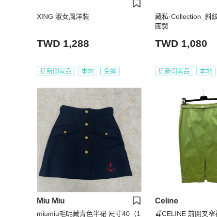
XING 淑女風洋裝
藏私·Collection
國製
TWD 1,288
TWD 1,080
近新閒置品
本地
免運
近新閒置品
本地
Miu Miu
Celine
miumiu毛呢藏青色半裙 尺寸40（1
🍒CELINE 前開叉窄裙 s