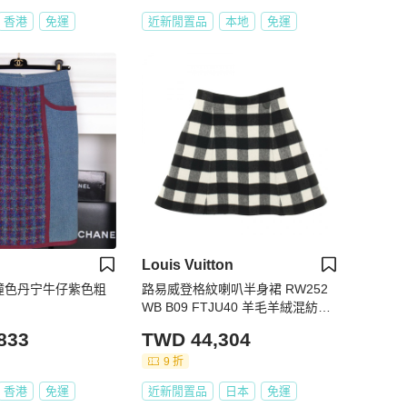
香港
免運
近新閒置品
本地
免運
Louis Vuitton
1年撞色丹宁牛仔紫色粗
路易威登格紋喇叭半身裙 RW252
WB B09 FTJU40 羊毛羊絨混紡黑
白 #34 女款
833
TWD 44,304
9 折
香港
免運
近新閒置品
日本
免運