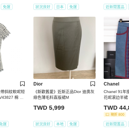
免運
狀況良好
日本
免運
近新閒置品
Dior
Chanel
) 繫帶斜紋軟呢短
《新歡舊愛》近新正品Dior 迪奧灰
Chanel 9
43827 棉 二
綠色薄毛料直版裙M
花呢滚边半裙
TWD 5,999
TWD 44,
現折 800
免運
狀況良好
本地
免運
近新閒置品