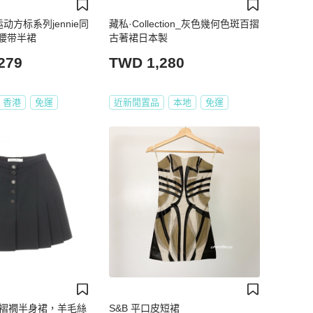
年运动方标系列jennie同
藏私·Collection_灰色幾何色斑百摺
腰带半裙
古著裙日本製
279
TWD 1,280
香港
免運
近新閒置品
本地
免運
扣褶褶襉半身裙，羊毛絲
S&B 平口皮短裙