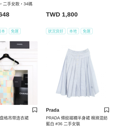
，二手女款，34碼
648
TWD 1,800
日本
免運
狀況良好
本地
免運
Prada
色棋盘格吊带连衣裙
PRADA 條紋褶襉半身裙 棉滌混紡
藍白 #36 二手女裝