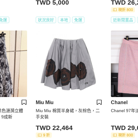
TWD 5,000
TWD 26,
現折 800
免運
狀況良好
本地
免運
近新閒置品
Miu Miu
Chanel
ih 黑色漣漪立體
Miu Miu 棉質半身裙，灰棕色，二
Chanel 9
 9成新
手女裝
TWD 22,464
TWD 29,
9 折
現折 800