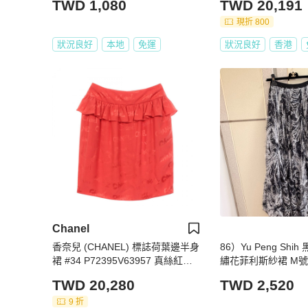
TWD 1,080
TWD 20,191
現折 800
狀況良好
本地
免運
狀況良好
香港
Chanel
香奈兒 (CHANEL) 標誌荷葉邊半身
86）Yu Peng Sh
裙 #34 P72395V63957 真絲紅色
繡花菲利斯紗裙 M號
二手女士 Coco CC
TWD 20,280
TWD 2,520
9 折