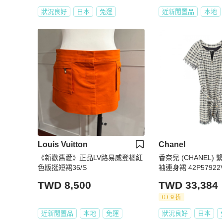
狀況良好
日本
免運
近新閒置品
本地
Louis Vuitton
Chanel
《新歡舊愛》正品LV路易威登橘紅
香奈兒 (CHANEL
色版挺短裙36/S
袖連身裙 42P57922V
手 #42 CC
TWD 8,500
TWD 33,384
9 折
近新閒置品
本地
免運
狀況良好
日本