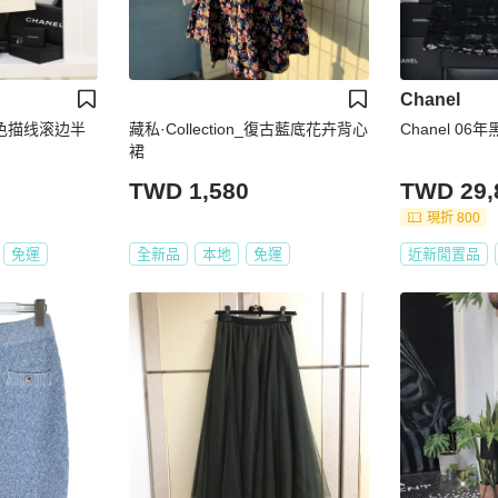
Chanel
白拼色描线滚边半
藏私·Collection_復古藍底花卉背心
Chanel 0
裙
TWD 1,580
TWD 29,
現折 800
免運
全新品
本地
免運
近新閒置品