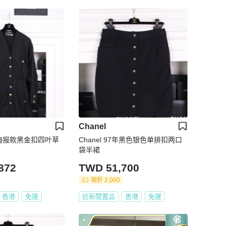
Chanel
7年海报款黑金扣四叶草
Chanel 97年黑色银色单排扣两口
袋半裙
872
TWD 51,700
現折 2,000
香港
免運
近新閒置品
香港
免運