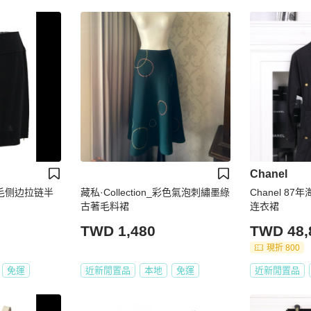
Chanel
色羊毛侧边拉链半
藏私·Collection_彩色氣泡刺繡墨綠
Chanel 8
古著毛料裙
连衣裙
TWD 1,480
TWD 48,
現折 800
免運
近新閒置品
本地
免運
近新閒置品