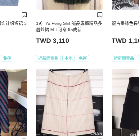
o扣饰针织短裙 3
19）Yu Peng Shih誠品專櫃精品多
復古墨綠色長
層紗裙 M-L可穿 95成新
TWD 3,110
TWD 1,1
免運
近新閒置品
本地
免運
近新閒置品