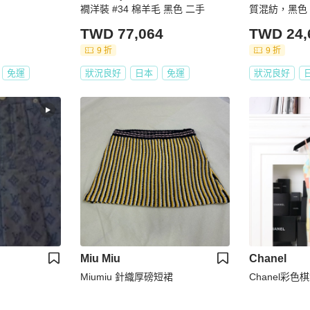
襉洋裝 #34 棉羊毛 黑色 二手
質混紡，黑色
TWD 77,064
TWD 24,
9 折
9 折
免運
狀況良好
日本
免運
狀況良好
Miu Miu
Chanel
Miumiu 針織厚磅短裙
Chanel彩