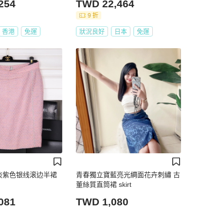
254
TWD 22,464
9 折
香港
免運
狀況良好
日本
免運
7年淡紫色银线滚边半裙
青春獨立寶藍亮光綢面花卉刺繡 古
董絲質直筒裙 skirt
081
TWD 1,080