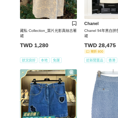
Chanel
藏私·Collection_葉片光影真絲古著
Chanel 94年黑
裙
裙
TWD 1,280
TWD 28,475
現折 800
狀況良好
本地
免運
近新閒置品
香港