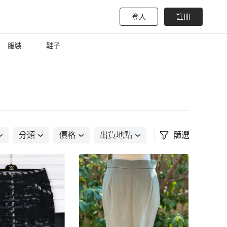
登入
註冊
服裝
鞋子
分類
價格
出貨地點
篩選