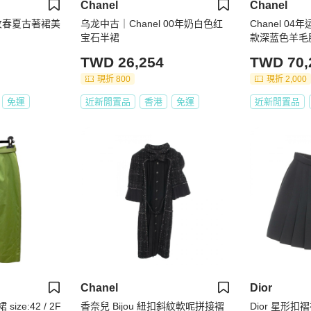
Chanel
Chanel
_斜紋春夏古著裙美
乌龙中古｜Chanel 00年奶白色红
Chanel 04
宝石半裙
款深蓝色羊毛
TWD 26,254
TWD 70,
現折 800
現折 2,000
免運
近新閒置品
香港
免運
近新閒置品
Chanel
Dior
ize:42 / 2F
香奈兒 Bijou 紐扣斜紋軟呢拼接褶
Dior 星形