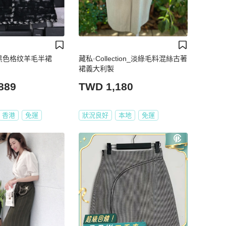
6年黑色格纹羊毛半裙
藏私·Collection_淡綠毛料混絲古著
裙義大利製
889
TWD 1,180
香港
免運
狀況良好
本地
免運