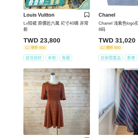
Louis Vuitton
Chanel
Lv短裙 原價近六萬 尺寸40碼 非常
Chanel 浅紫色log
新
8码
TWD 23,800
TWD 31,020
現折 800
現折 800
狀況良好
本地
免運
近新閒置品
香港