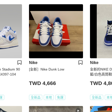
Nike
Nike
Stadium 90
[全新］Nike Dunk Low
全新的NIKE D
97-104
藍/白色高筒鞋/U
（男鞋尺寸)
TWD 4,666
TWD 4,8
運
全新品
本地
免運
全新品
本