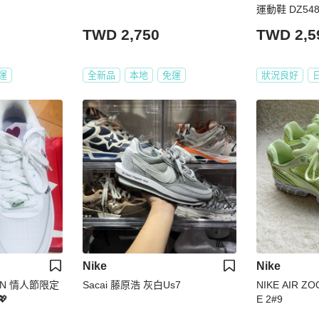
運動鞋 DZ548
2.5 二手
TWD 2,750
TWD 2,5
運
全新品
本地
免運
狀況良好
Nike
Nike
SION 情人節限定
Sacai 藤原浩 灰白Us7
NIKE AIR Z

E 2#9