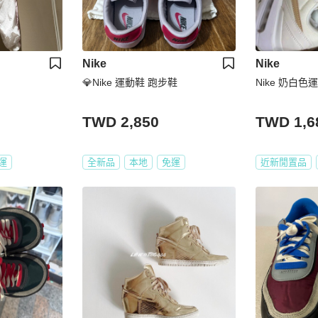
Nike
Nike
💎Nike 運動鞋 跑步鞋
Nike 奶白色
TWD 2,850
TWD 1,6
運
全新品
本地
免運
近新閒置品