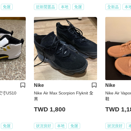
免運
近新閒置品
本地
免運
全新品
本
Nike
Nike
2 尺寸US10
Nike Air Max Scorpion Flyknit 全
Nike Air Vap
黑
鞋
TWD 1,800
TWD 1,1
免運
狀況良好
本地
免運
狀況良好