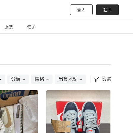
登入
註冊
服裝
鞋子
分類
價格
出貨地點
篩選