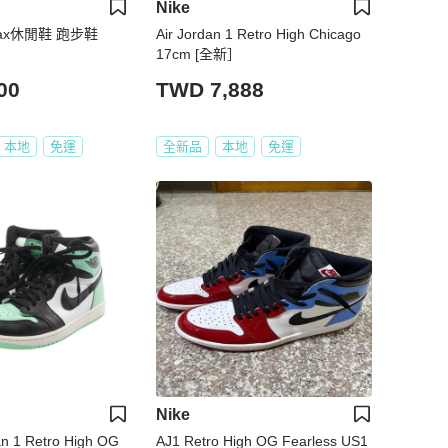
Nike
r Max休閒鞋 跑步鞋
Air Jordan 1 Retro High Chicago
17cm [全新］
00
TWD 7,888
本地
免運
全新品
本地
免運
Nike
an 1 Retro High OG
AJ1 Retro High OG Fearless US1