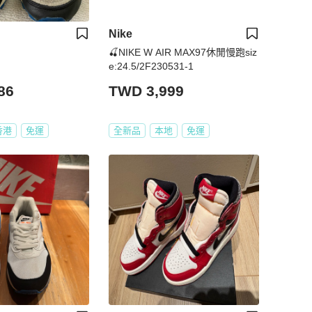
Nike
🍒NIKE W AIR MAX97休閒慢跑siz
e:24.5/2F230531-1
86
TWD 3,999
香港
免運
全新品
本地
免運