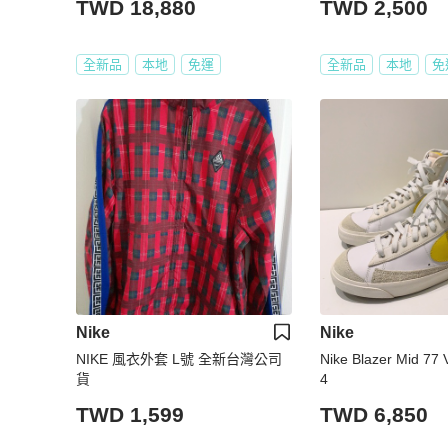
TWD 18,880
TWD 2,500
全新品
本地
免運
全新品
本地
免
Nike
Nike
NIKE 風衣外套 L號 全新台灣公司
Nike Blazer Mid 77
貨
4
TWD 1,599
TWD 6,850