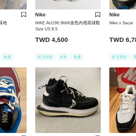
Nike
Nike
僅踩地
NIKE AU196.9666金色內增高球鞋
Nike x Sacai
Size US 8.5
TWD 4,500
TWD 6,7
免運
狀況良好
本地
免運
狀況良好