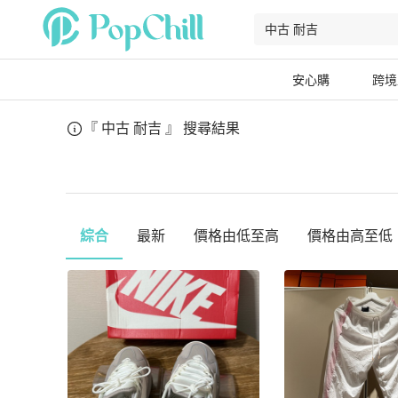
安心購
跨境
『 中古 耐吉 』
搜尋結果
綜合
最新
價格由低至高
價格由高至低