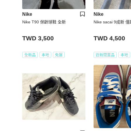
Nike
Nike
Nike T90 保齡球鞋 全新
Nike sacai 9成新 
TWD 3,500
TWD 4,500
全新品
本地
免運
近新閒置品
本地