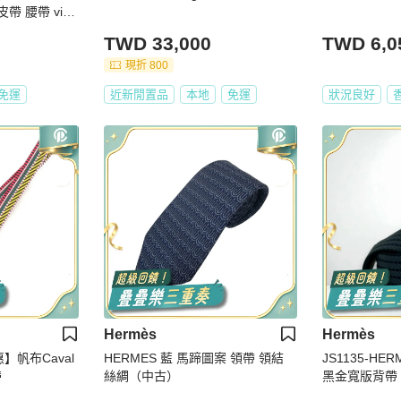
帶 腰帶 vint
TWD 33,000
TWD 6,0
現折 800
免運
近新閒置品
本地
免運
狀況良好
Hermès
Hermès
】帆布Caval
HERMES 藍 馬蹄圖案 領帶 領結
JS1135-H
帶
絲綢（中古）
黑金寬版背帶