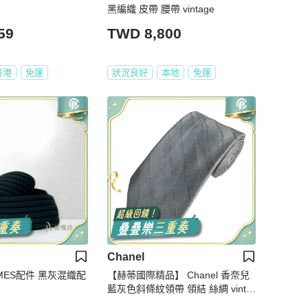
黑編織 皮帶 腰帶 vintage
59
TWD 8,800
香港
免運
狀況良好
本地
免運
Chanel
ERMES配件 黑灰混織配
【赫蒂國際精品】 Chanel 香奈兒
藍灰色斜條紋領帶 領結 絲綢 vinta
ge