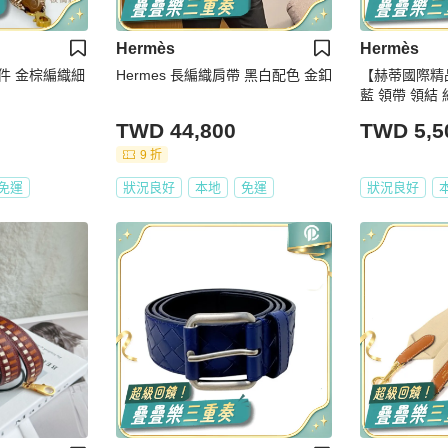
Hermès
Hermès
S配件 金棕編織細
Hermes 長編織肩帶 黑白配色 金釦
【赫蒂國際精品
藍 領帶 領結 絲
TWD 44,800
TWD 5,5
9 折
免運
狀況良好
本地
免運
狀況良好