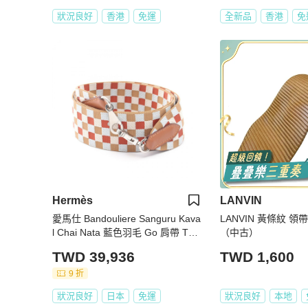
狀況良好
香港
免運
全新品
香港
免
Hermès
LANVIN
愛馬仕 Bandouliere Sanguru Kava
LANVIN 黃條紋 領
l Chai Nata 藍色羽毛 Go 肩帶 Tow
（中古）
ar Toile / Swift 皮革 棕色 多色
TWD 39,936
TWD 1,600
9 折
狀況良好
日本
免運
狀況良好
本地