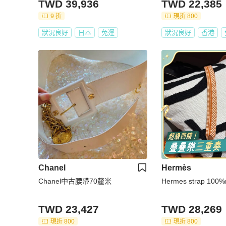
TWD 39,936
TWD 22,385
9 折
現折 800
狀況良好
日本
免運
狀況良好
香港
Chanel
Hermès
Chanel中古腰帶70釐米
Hermes strap 100
TWD 23,427
TWD 28,269
現折 800
現折 800