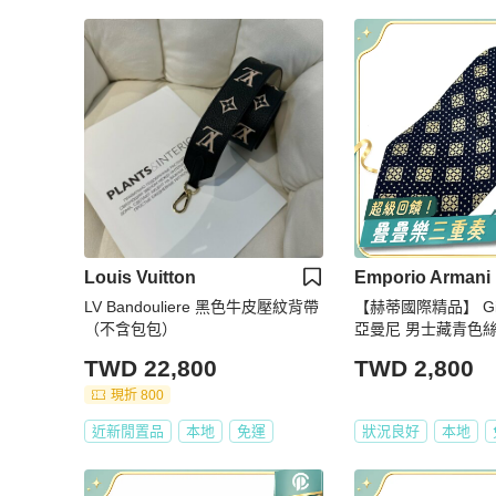
Louis Vuitton
Emporio Armani
LV Bandouliere 黑色牛皮壓紋背帶
【赫蒂國際精品】 Gior
（不含包包）
亞曼尼 男士藏青色絲
利製 vintage
TWD 22,800
TWD 2,800
現折 800
近新閒置品
本地
免運
狀況良好
本地