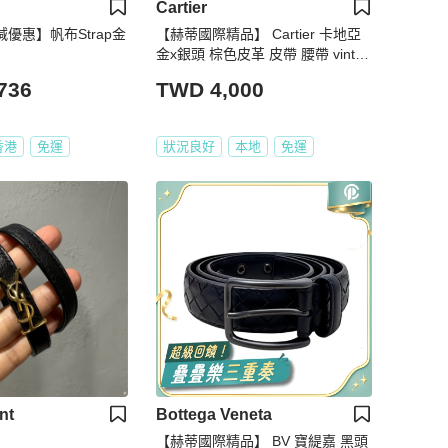
Cartier
激減優惠】帆布Strap金
【赫蒂國際精品】 Cartier 卡地亞
金x銀頭 棕色皮革 皮帶 腰帶 vintag
e
736
TWD 4,000
香港
免運
狀況良好
本地
免運
nt
Bottega Veneta
【赫蒂國際精品】 BV 寶緹嘉 黑頭