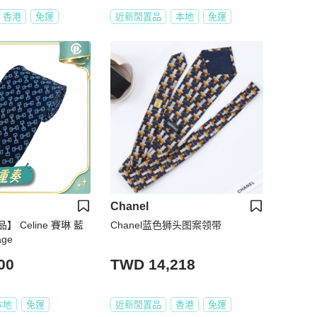
香港
免運
近新閒置品
本地
免運
Chanel
 Celine 賽琳 藍
Chanel蓝色狮头图案领带
age
00
TWD 14,218
本地
免運
近新閒置品
香港
免運