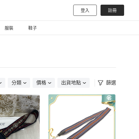
登入
註冊
服裝
鞋子
分類
價格
出貨地點
篩選