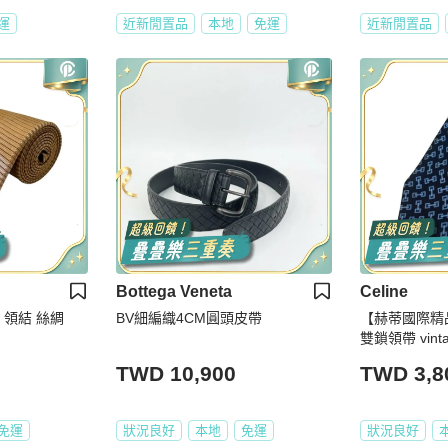
運
近新閒置品
本地
免運
近新閒置品
Bottega Veneta
Celine
帶 領結 絲綢
BV細編織4CM圓頭皮帶
【赫蒂國際精品】
雙鎖領帶 vint
TWD 10,900
TWD 3,8
免運
狀況良好
本地
免運
狀況良好