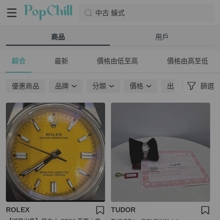
中古 蠔式
商品
用戶
綜合
最新
價格由低至高
價格由高至低
優惠商品
品牌
分類
價格
出貨地點
篩選
ROLEX
TUDOR