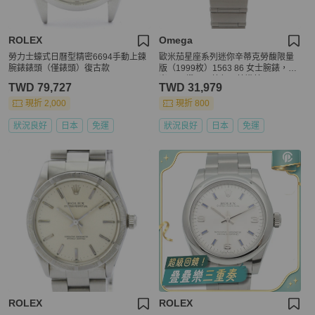
ROLEX
Omega
勞力士蠔式日曆型精密6694手動上鍊
歐米茄星座系列迷你辛蒂克勞馥限量
腕錶錶頭（僅錶頭）復古款
版（1999枚）1563 86 女士腕錶，鑲
嵌16顆鑽石，藍色石英機芯
TWD 79,727
TWD 31,979
現折 2,000
現折 800
狀況良好
日本
免運
狀況良好
日本
免運
ROLEX
ROLEX