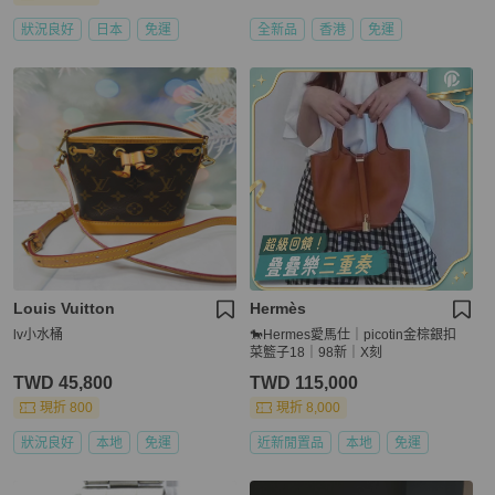
狀況良好
日本
免運
全新品
香港
免運
Louis Vuitton
Hermès
lv小水桶
🐎Hermes愛馬仕｜picotin金棕銀扣
菜籃子18｜98新｜X刻
TWD 45,800
TWD 115,000
現折 800
現折 8,000
狀況良好
本地
免運
近新閒置品
本地
免運