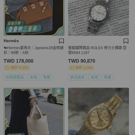
Hermès
🐎Hermes愛馬仕｜Jypsiere28金棕銀
香緹國際精品 ROLEX 勞力士裸錶 型
扣｜99新｜A刻
號6694 1197
TWD 178,000
TWD 90,870
現折 8,000
現折 2,000
近新閒置品
本地
免運
狀況良好
本地
免運