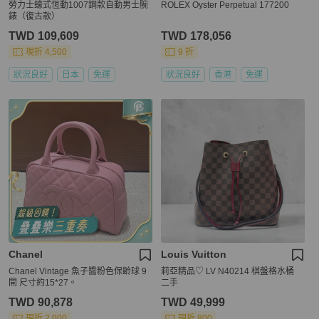
勞力士蠔式恆動1007鋼款自動男士腕
ROLEX Oyster Perpetual 177200
錶（復古款）
TWD 109,609
TWD 178,056
現折 4,500
9 折
狀況良好
日本
免運
狀況良好
香港
免運
Chanel
Louis Vuitton
Chanel Vintage 魚子醬粉色保齡球 9
莉亞精品♡ LV N40214 棋盤格水桶
開 尺寸約15*27。
二手
TWD 90,878
TWD 49,999
現折 2,000
現折 800