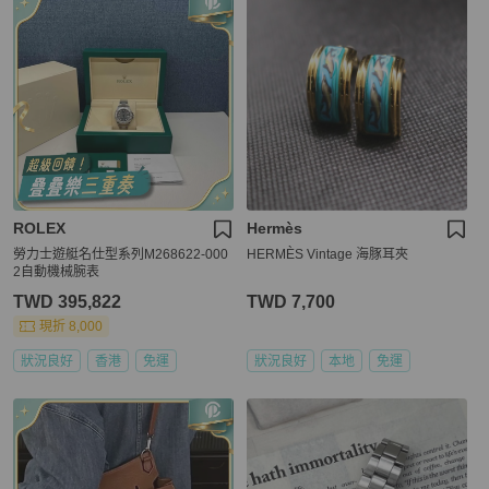
ROLEX
Hermès
勞力士遊艇名仕型系列M268622-000
HERMÈS Vintage 海豚耳夾
2自動機械腕表
TWD 395,822
TWD 7,700
現折 8,000
狀況良好
香港
免運
狀況良好
本地
免運