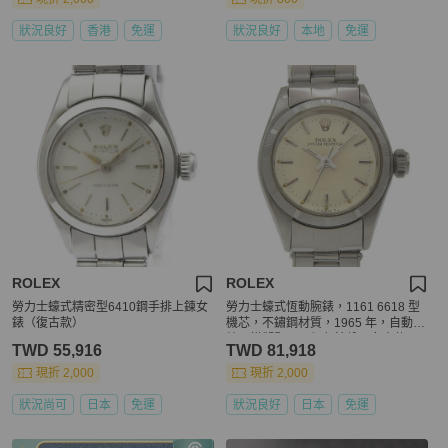
狀況良好
香港
免運
狀況良好
本地
免運
ROLEX
ROLEX
勞力士蠔式精密型6410鋼手排上鍊女
勞力士蠔式恆動腕錶，1161 6618 型
錶（復古款）
機芯，不鏽鋼材質，1965 年，自動上
鍊，模擬顯示，銀色錶盤，女士款。
TWD 55,916
TWD 81,918
現折 2,000
現折 2,000
狀況尚可
日本
免運
狀況良好
日本
免運