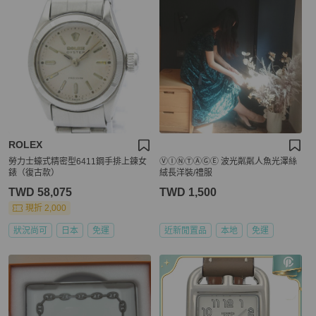
ROLEX
勞力士蠔式精密型6411鋼手排上鍊女
ⓋⒾⓃⓉⒶⒼⒺ 波光粼粼人魚光澤絲
錶（復古款）
絨長洋裝/禮服
TWD 58,075
TWD 1,500
現折 2,000
狀況尚可
日本
免運
近新閒置品
本地
免運