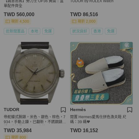
【誠意出售】勞力士 OP36 黃面｜盒
TUDOR by ROLEX Watch
單配件齊全
TWD 560,000
TWD 86,516
現折 4,500
現折 2,000
近新閒置品
本地
免運
狀況良好
香港
免運
TUDOR
Hermès
帝舵蠔式腕錶，米色、銀色、棕色，7
閒置 Hermes愛馬仕拼色漁夫鞋 尺
934，手動上鍊，已翻新，不銹鋼錶
碼：39 碼🧡
殼，皮錶帶，216*** 帝舵
TWD 35,984
TWD 16,152
現折 800