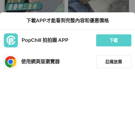
Hermès
ROLEX
下載APP才能看到完整內容和優惠價格
🐎Hermes愛馬仕｜純白色Picotin菜籃
8成新 二手 Rolex Oyster Perpetual 2
子18｜內里全皮款｜98新｜X刻
6 REF. 6619
TWD 86,000
TWD 286,256
PopChill 拍拍圈 APP
下載
現折 2,000
現折 4,500
近新閒置品
本地
免運
近新閒置品
本地
免運
使用網頁版瀏覽器
忍痛放棄
篩選
重設
品牌
分類
ROLEX
ROLEX