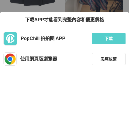
JIL SANDER
下載APP才能看到完整內容和優惠價格
JIL SANDER A字裙 WF577008 MW7
藏私·Collection_斜紋春夏古著裙美國
20026 人造絲尼龍混紡 藏青色 #36 二
製
手女裝
TWD 2,808
TWD 1,080
PopChill 拍拍圈 APP
下載
狀況良好
日本
免運
近新閒置品
本地
免運
使用網頁版瀏覽器
忍痛放棄
篩選
重設
品牌
分類