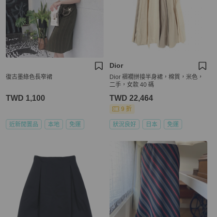
Dior
復古墨綠色長窄裙
Dior 褶襉拼接半身裙，棉質，米色，
二手，女款 40 碼
TWD 1,100
TWD 22,464
9 折
近新閒置品
本地
免運
狀況良好
日本
免運