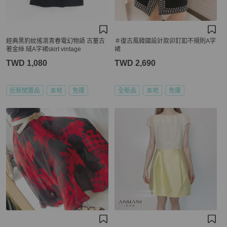
經典黑豹紋搖滾青春電幻物語 古董古
＃復古風韓國設計款卯釘釦不規則A字
著金絲 絨A字裙skirt vintage
裙
TWD 1,080
TWD 2,690
近新閒置品
本地
免運
全新品
本地
免運