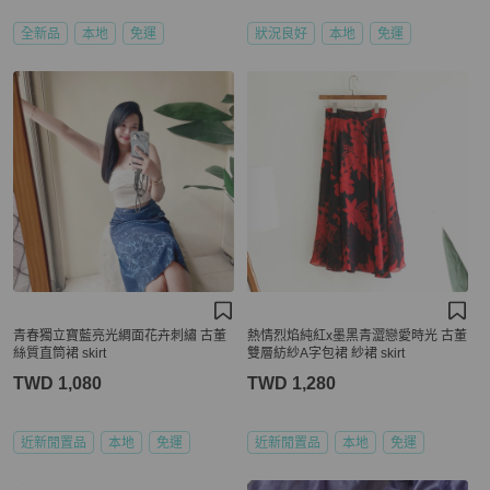
全新品
本地
免運
狀況良好
本地
免運
青春獨立寶藍亮光綢面花卉刺繡 古董
熱情烈焰純紅x墨黑青澀戀愛時光 古董
絲質直筒裙 skirt
雙層紡紗A字包裙 紗裙 skirt
TWD 1,080
TWD 1,280
近新閒置品
本地
免運
近新閒置品
本地
免運