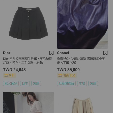
Dior
Chanel
Dior 星形扣褶褶襉半身裙，羊毛絲質
香奈兒CHANEL 95新 深葡萄紫小羊
混紡，黑色，二手女款，34碼
皮 A字裙 40號
TWD 24,648
TWD 35,000
9 折
現折 800
狀況良好
日本
免運
近新閒置品
本地
免運