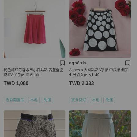
agnès b.
艷色純紅青春水玉小白點點 古董垂墜
Agnes b 大圓點點A字裙 中長裙 側釦
紡紗A字包裙 紗裙 skirt
七分淑女裙 女L 40
TWD 1,080
TWD 2,333
近新閒置品
本地
免運
狀況良好
本地
免運