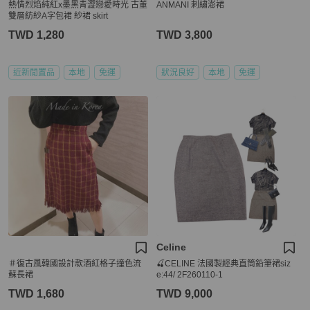
熱情烈焰純紅x墨黑青澀戀愛時光 古董
ANMANI 刺繡澎裙
雙層紡紗A字包裙 紗裙 skirt
TWD 1,280
TWD 3,800
近新閒置品
本地
免運
狀況良好
本地
免運
Celine
＃復古風韓國設計款酒紅格子撞色流
🍒CELINE 法國製經典直筒鉛筆裙siz
蘇長裙
e:44/ 2F260110-1
TWD 1,680
TWD 9,000