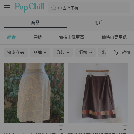
中古 A字裙
商品
用戶
綜合
最新
價格由低至高
價格由高至低
優惠商品
品牌
分類
價格
出貨地點
篩選