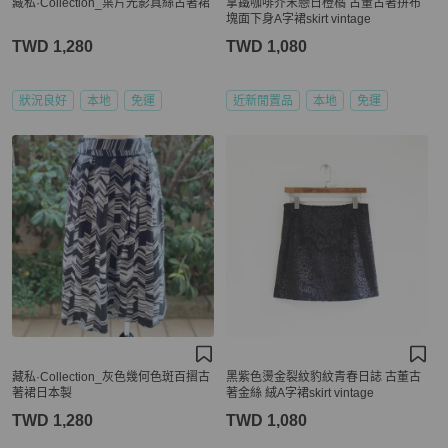
藏私·Collection_葉片光影真絲古著裙
拿鐵咖啡芥末戀日橙橘 古董古著拼布
塊面下身A字裙skirt vintage
TWD 1,280
TWD 1,080
狀況良好
本地
免運
近新閒置品
本地
免運
藏私·Collection_灰色幾何色斑百摺古
黑紫色燙金裂紋豹紋青春日誌 古董古
著裙日本製
著金絲 絨A字裙skirt vintage
TWD 1,280
TWD 1,080