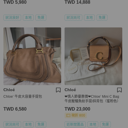
TWD 5,980
TWD 14,888
狀況良好
本地
免運
狀況尚可
本地
免運
Chloé
Chloé
Chloe‘ 牛皮大容量手提包
❤︎情人節優惠價❤︎Chloe’ Mini C Bag
牛皮壓鱷魚紋手提/斜背包（蜜粉色）
TWD 6,580
TWD 23,000
現折 800
狀況尚可
本地
免運
近新閒置品
本地
免運