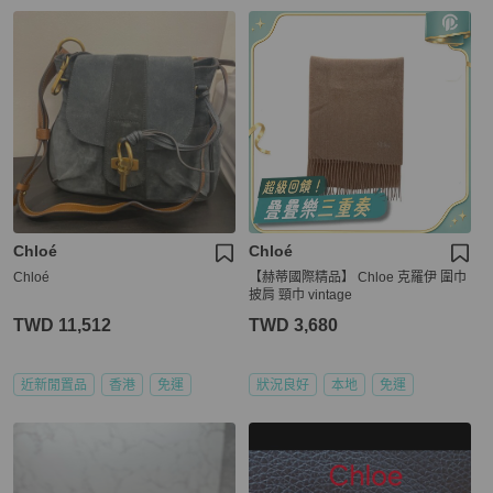
Chloé
Chloé
Chloé
【赫蒂國際精品】 Chloe 克羅伊 圍巾
披肩 頸巾 vintage
TWD 11,512
TWD 3,680
近新閒置品
香港
免運
狀況良好
本地
免運