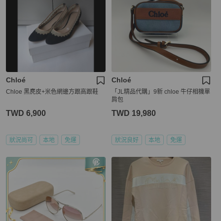
Chloé
Chloé
Chloe 黑麂皮+米色網邊方跟高跟鞋
「JL精品代購」9新 chloe 牛仔相機單
肩包
TWD 6,900
TWD 19,980
狀況尚可
本地
免運
狀況良好
本地
免運