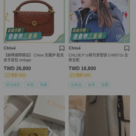
Chloé
Chloé
【赫蒂國際精品】 Chloe 克羅伊 鴕鳥
CHLOE🎿🥽蔡司滑雪镜 CH0072s 全
皮手提包 vintage
新全配
TWD 26,800
TWD 16,800
現折 800
現折 499
狀況良好
本地
免運
全新品
本地
免運