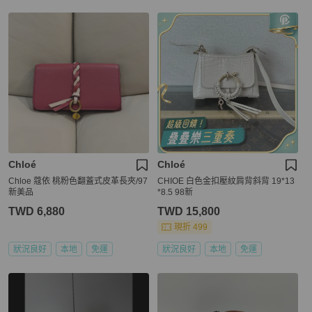
Chloé
Chloé
Chloe 蔻依 桃粉色翻蓋式皮革長夾/97
CHIOE 白色金扣壓紋肩背斜背 19*13
新美品
*8.5 98新
TWD 6,880
TWD 15,800
現折 499
狀況良好
本地
免運
狀況良好
本地
免運