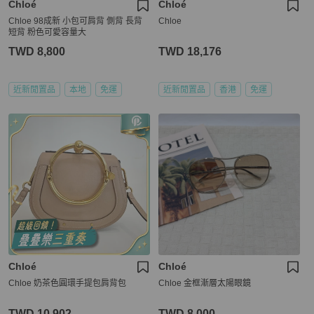
Chloé
Chloé
Chloe 98成新 小包可肩背 側背 長背
Chloe
短背 粉色可愛容量大
TWD 8,800
TWD 18,176
近新閒置品
本地
免運
近新閒置品
香港
免運
Chloé
Chloé
Chloe 奶茶色圓環手提包肩背包
Chloe 金框漸層太陽眼鏡
TWD 10,902
TWD 8,000