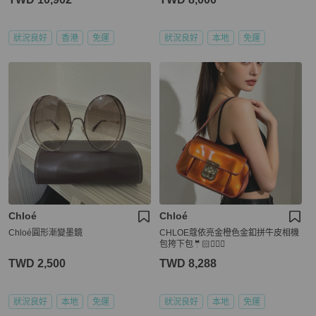
狀況良好
香港
免運
狀況良好
本地
免運
Chloé
Chloé
Chloé圓形漸變墨鏡
CHLOE蔻依亮金橙色金釦拼牛皮相機
包挎下包🤵🏻🤵🏼‍♀️
TWD 2,500
TWD 8,288
狀況良好
本地
免運
狀況良好
本地
免運