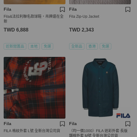
Fila
Fila
Fila&法拉利聯名款球鞋，吊牌還在全
Fila Zip-Up Jacket
新
TWD 6,888
TWD 2,343
近新閒置品
本地
免運
全新品
香港
免運
Fila
Fila
FILA 格紋外套 L號 全新台灣公司貨
（均一價1000）FILA 迷彩外套 長版
舖棉外套 M號 全新台灣公司貨