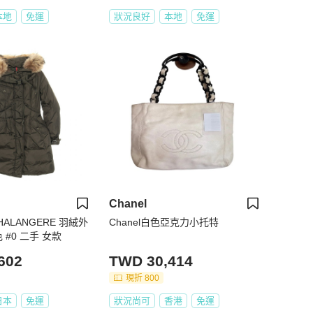
本地
免運
狀況良好
本地
免運
Chanel
HALANGERE 羽絨外
Chanel白色亞克力小托特
 #0 二手 女款
602
TWD 30,414
現折 800
日本
免運
狀況尚可
香港
免運