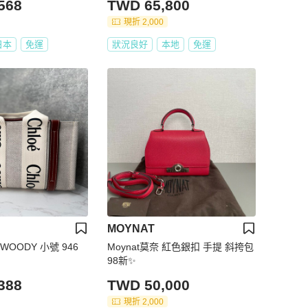
568
TWD 65,800
現折 2,000
日本
免運
狀況良好
本地
免運
MOYNAT
OODY 小號 946
Moynat莫奈 紅色銀扣 手提 斜挎包
98新✨️
388
TWD 50,000
現折 2,000