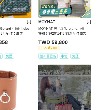
MOYNAT
orard、綠色hobo
MOYNAT 黑色金扣rejane小號 手
年3月配件：塵袋
提斜背包20*14*8 99新配件塵袋
858
TWD 59,800
現折 2,000
港
免運
近新閒置品
本地
免運