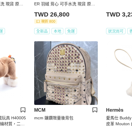
水洗 現貨 原價3
ER 羽絨 背心 可手水洗 現貨 原價3
8000
TWD 26,800
TWD 3,2
現折 800
運
全新品
本地
免運
狀況尚可
MCM
Hermès
絨玩具 H40005
mcm 鑲鑽限量後背包
愛馬仕 Buddy C
絨腈綸材質，二
皮革 Mout
案 二手 女士 