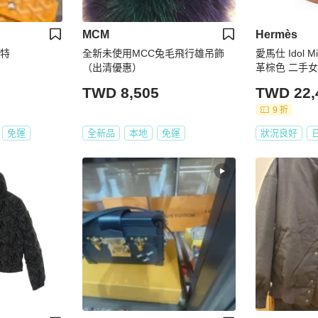
MCM
Hermès
托特
全新未使用MCC兔毛飛行雄吊飾
愛馬仕 Idol 
（出清優惠）
革棕色 二手
TWD 8,505
TWD 22,
9 折
免運
全新品
本地
免運
狀況良好