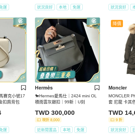
免運
狀況良好
本地
免運
狀況良好
降價
Hermès
Moncler
ue馬賽克小號17
🐎Hermes愛馬仕｜2424 mini OL
MONCLER P
刻金扣肩背包
積雨雲灰銀扣｜99新｜U刻
套 尼龍 卡其色
4
TWD 300,000
TWD 14,
現折 8,000
9 折
免運
近新閒置品
本地
免運
狀況良好