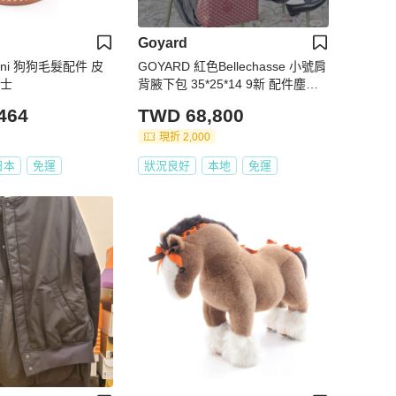
Goyard
Mini 狗狗毛髮配件 皮
GOYARD 紅色Bellechasse 小號肩
女士
背腋下包 35*25*14 9新 配件塵袋
墊板
464
TWD 68,800
現折 2,000
日本
免運
狀況良好
本地
免運