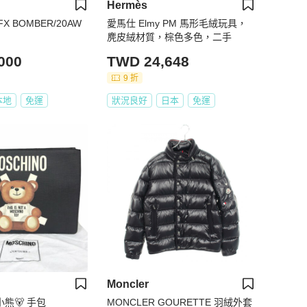
Hermès
GFX BOMBER/20AW
愛馬仕 Elmy PM 馬形毛絨玩具，
麂皮絨材質，棕色多色，二手
000
TWD 24,648
9 折
本地
免運
狀況良好
日本
免運
Moncler
小熊🐻 手包
MONCLER GOURETTE 羽絨外套