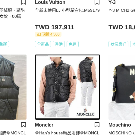
Louis Vuitton
Y-3
E 羽絨服，聚酯
全新未使用Lv 小型箱盒包,M59179
Y-3 M CH2 
女款，00碼
TWD 197,911
TWD 18,
現折 4,500
免運
全新品
香港
免運
狀況良好
Moncler
Moschino
品服飾💎MONCL
💎Han's house精品服飾💎MONCL
MOSCHINO 