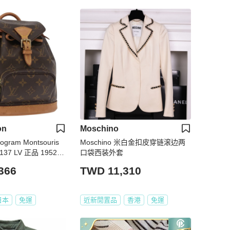
on
Moschino
ram Montsouris
Moschino 米白金扣皮穿链滚边两
37 LV 正品 195277
口袋西装外套
366
TWD 11,310
日本
免運
近新閒置品
香港
免運