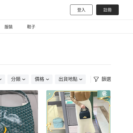
登入
註冊
服裝
鞋子
分類
價格
出貨地點
篩選