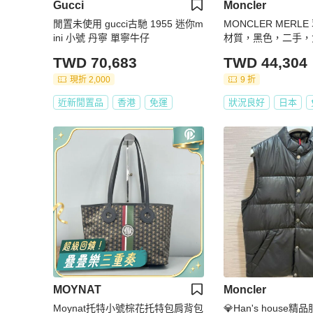
Gucci
Moncler
閒置未使用 gucci古馳 1955 迷你m
MONCLER MERL
ini 小號 丹寧 單寧牛仔
材質，黑色，二手，
TWD 70,683
TWD 44,304
現折 2,000
9 折
近新閒置品
香港
免運
狀況良好
日本
MOYNAT
Moncler
Moynat托特小號棕花托特包肩背包
💎Han's house精