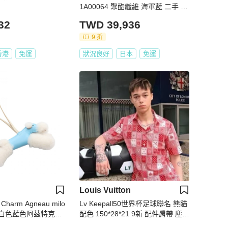
1A00064 聚酯纖維 海軍藍 二手 男
款
32
TWD 39,936
9 折
香港
免運
狀況良好
日本
免運
Louis Vuitton
harm Agneau milo
Lv Keepall50世界杯足球聯名 熊貓
on 白色藍色阿茲特克圖
配色 150*28*21 9新 配件肩帶 塵袋
K
鑰匙*2 鎖