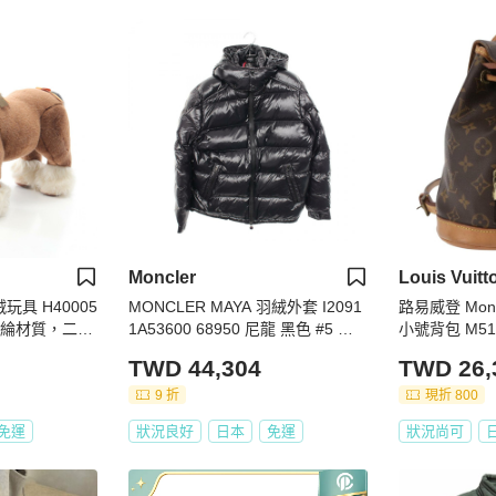
Moncler
Louis Vuitt
絨玩具 H40005
MONCLER MAYA 羽絨外套 I2091
路易威登 Monog
絨腈綸材質，二手
1A53600 68950 尼龍 黑色 #5 二
小號背包 M511
手 男款
A
TWD 44,304
TWD 26,
9 折
現折 800
免運
狀況良好
日本
免運
狀況尚可