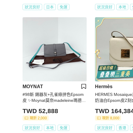
狀況良好
日本
免運
狀況良好
本地
MOYNAT
Hermès
#98新 錫器灰+孔雀綠拼色Epsom
HERMES Mosaiq
皮 ✨Moynat莫奈madeleine瑪德琳
奶油白Epsom皮Z
三角斜挎郵差包
TWD 52,888
TWD 164,38
現折 2,000
現折 8,000
狀況良好
本地
免運
狀況良好
香港