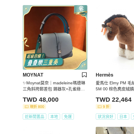
MOYNAT
Hermès
✨Moynat莫奈｜madeleine瑪德琳
愛馬仕 Elmy PM 毛
三角斜挎郵差包 錫器灰+孔雀綠拼
5M 00 棕色麂皮
色｜Epsom皮｜98新
女款
TWD 48,000
TWD 22,464
現折 800
9 折
近新閒置品
本地
免運
狀況良好
日本