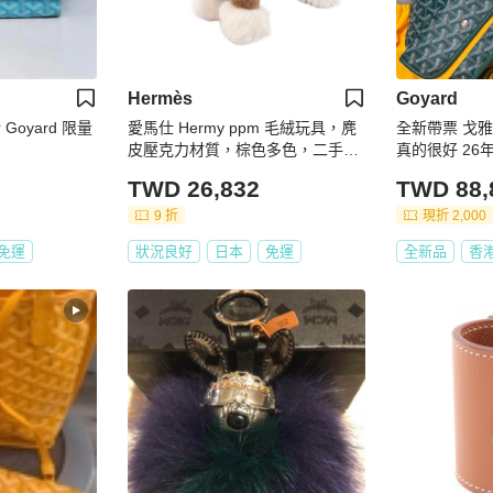
Hermès
Goyard
Goyard 限量
愛馬仕 Hermy ppm 毛絨玩具，麂
全新帶票 戈雅G
皮壓克力材質，棕色多色，二手女
真的很好 26
款
TWD 26,832
TWD 88,
9 折
現折 2,000
免運
狀況良好
日本
免運
全新品
香