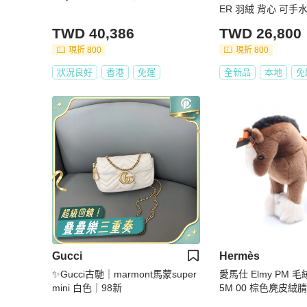
ER 羽絨 背心 可手
8000
TWD 40,386
TWD 26,800
現折 800
現折 800
狀況良好
香港
免運
全新品
本地
免
Gucci
Hermès
✨Gucci古馳｜marmont馬蒙super
愛馬仕 Elmy PM 毛
mini 白色｜98新
5M 00 棕色麂皮
手，男女通用