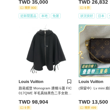
TWD 35,000
TWD 26,832
現折 800
9 折
近新閒置品
本地
免運
狀況良好
日本
Louis Vuitton
Louis Vuitton
路易威登 Monogram 連帽斗篷 FIC
(保留中）Lv mini 
017QWE 羊毛真絲黑色二手女款 #
38
TWD 98,904
TWD 13,500
9 折
現折 499