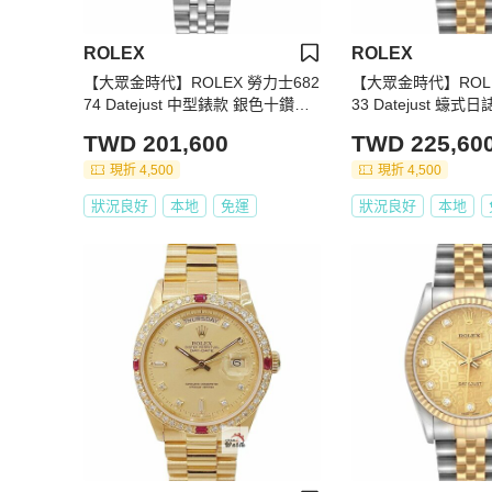
ROLEX
ROLEX
【大眾金時代】ROLEX 勞力士682
【大眾金時代】ROLE
74 Datejust 中型錶款 銀色十鑽面
33 Datejust 蠔式
盤 錶徑31mm 自動上鍊 大眾金時
金色十鑽紀念面盤 大
TWD 201,600
TWD 225,60
代B1394
0
現折 4,500
現折 4,500
狀況良好
本地
免運
狀況良好
本地