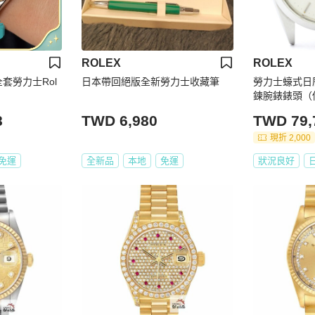
ROLEX
ROLEX
全套勞力士Rol
日本帶回絕版全新勞力士收藏筆
勞力士蠔式日
鍊腕錶錶頭（
8
TWD 6,980
TWD 79,
現折 2,000
免運
全新品
本地
免運
狀況良好