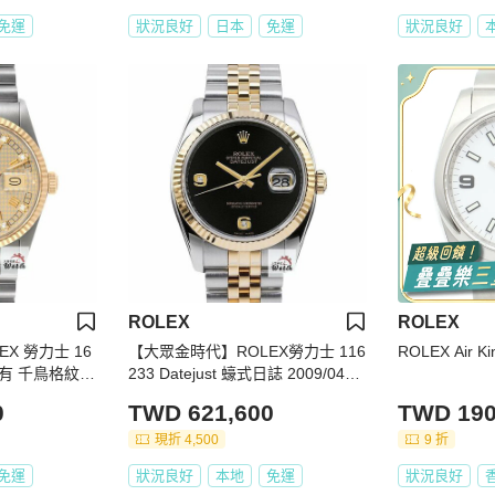
免運
狀況良好
日本
免運
狀況良好
ROLEX
ROLEX
X 勞力士 16
【大眾金時代】ROLEX勞力士 116
ROLEX Air Ki
市場少有 千鳥格紋面
233 Datejust 蠔式日誌 2009/04卡
時代G335
市場罕見 寶石面 黑瑪瑙6.9鑽面盤
0
TWD 621,600
TWD 190
台灣保卡 大眾金時代B1335
現折 4,500
9 折
免運
狀況良好
本地
免運
狀況良好