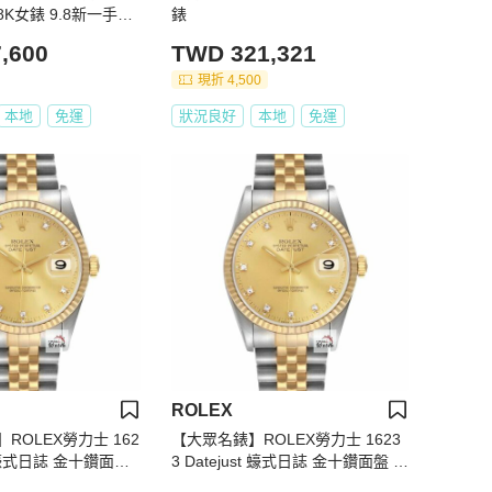
t 18K女錶 9.8新一手錶
錶
整理 大眾金時代B15
,600
TWD 321,321
現折 4,500
本地
免運
狀況良好
本地
免運
ROLEX
ROLEX勞力士 162
【大眾名錶】ROLEX勞力士 1623
st 蠔式日誌 金十鑽面盤
3 Datejust 蠔式日誌 金十鑽面盤 舊
底蓋貼紙 大眾金時代G
包台 錶徑36mm 大眾名錶B975