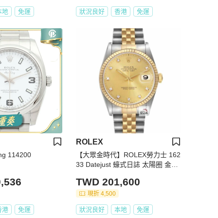
本地
免運
狀況良好
香港
免運
ROLEX
ng 114200
【大眾金時代】ROLEX勞力士 162
33 Datejust 蠔式日誌 太陽圈 金色
十鑽面盤 錶耳無孔 大眾金時代B14
,536
TWD 201,600
24
現折 4,500
香港
免運
狀況良好
本地
免運