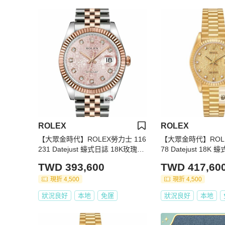
ROLEX
ROLEX
【大眾金時代】ROLEX勞力士 116
【大眾金時代】ROLE
231 Datejust 蠔式日誌 18K玫瑰半
78 Datejust 18
金 太陽坑紋錶圈 大眾金時代B146
盤 金面十鑽紀念面 
TWD 393,600
TWD 417,60
3
48
現折 4,500
現折 4,500
狀況良好
本地
免運
狀況良好
本地