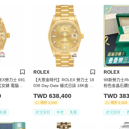
ROLEX
ROLEX
X勞力士 691
【大眾金時代】ROLEX 勞力士 18
98新勞力士/R
K 蠔式女錶 電腦面
038 Day-Date 蠔式日誌 18K金 金
粉色金晶石鑽
大眾金時代G3
十鑽面 錶徑36 大眾金時代B1156
0
TWD 638,400
TWD 383
現折 4,500
現折 8,000
免運
狀況良好
本地
免運
狀況良好