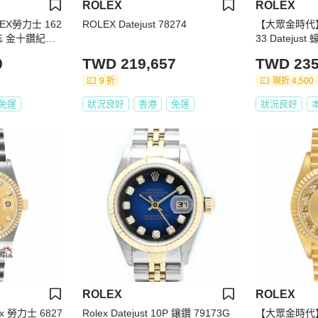
ROLEX
ROLEX
X勞力士 162
ROLEX Datejust 78274
【大眾金時代】
式日誌 金十鑽紀念
33 Dateju
6mm 自動上
十鑽面 底蓋
0
TWD 219,657
TWD 235
287
9 折
現折 4,500
免運
狀況良好
香港
免運
狀況良好
ROLEX
ROLEX
 勞力士 6827
Rolex Datejust 10P 鑲鑽 79173G
【大眾金時代】