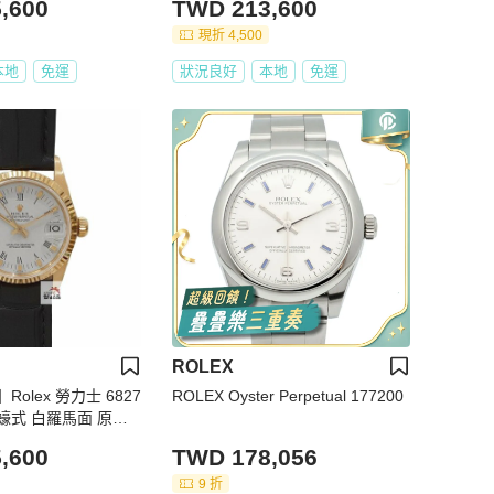
,600
TWD 213,600
現折 4,500
本地
免運
狀況良好
本地
免運
ROLEX
olex 勞力士 6827
ROLEX Oyster Perpetual 177200
中型蠔式 白羅馬面 原廠1
眾金時代B982
,600
TWD 178,056
9 折