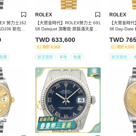
ROLEX
ROLEX
X 勞力士162
【大眾金時代】ROLEX勞力士 691
【大眾金時代】
日誌DJ36 新包台
58 Datejust 頂奢款 原裝滿天星面
38 Day-Da
眾金時代G31
盤 原裝鑽腳/鑽圈 大眾金時代G290
整理 市場少
0
TWD 633,600
TWD 765
盤 底蓋原廠貼
現折 4,500
現折 4,500
免運
狀況良好
本地
免運
狀況良好