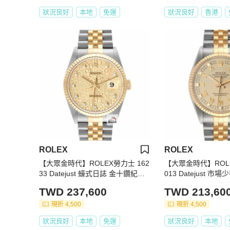
狀況良好
本地
免運
狀況良好
香港
ROLEX
ROLEX
【大眾金時代】ROLEX勞力士 162
【大眾金時代】ROLE
33 Datejust 蠔式日誌 金十鑽紀念
013 Datejust 
面盤 全配件台灣AD 大眾金時代B1
羅馬鑽石時標 大眾金
TWD 237,600
TWD 213,60
132
現折 4,500
現折 4,500
狀況良好
本地
免運
狀況良好
本地