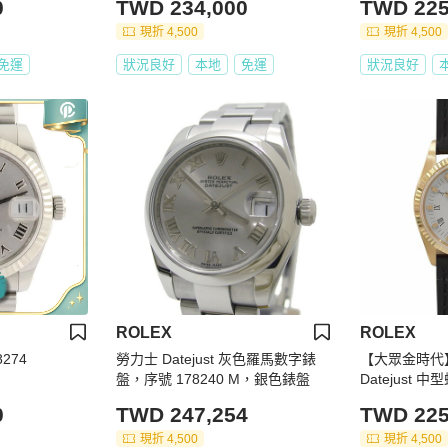
0
TWD 234,000
TWD 225
089
現折 4,500
現折 4,500
免運
狀況良好
本地
免運
狀況良好
ROLEX
ROLEX
8274
勞力士 Datejust 灰色羅馬數字錶
【大眾金時代】R
盤，序號 178240 M，銀色錶盤
Datejust 
8K金錶頭 大
0
TWD 247,254
TWD 225
現折 4,500
現折 4,500