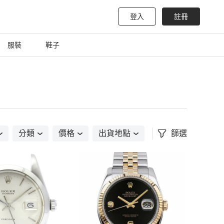
登入
註冊
服裝
鞋子
分類
價格
出貨地點
篩選