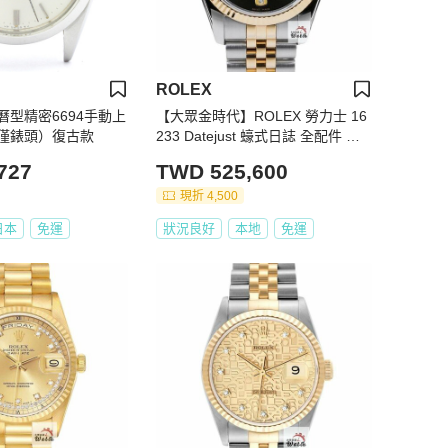
ROLEX
曆型精密6694手動上
【大眾金時代】ROLEX 勞力士 16
僅錶頭）復古款
233 Datejust 蠔式日誌 全配件 市
場罕有 無字天書 黑瑪瑙6.9鑽 錶徑
727
TWD 525,600
36mm 大眾金時代B1009
現折 4,500
日本
免運
狀況良好
本地
免運