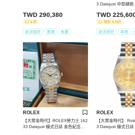
3 Datejust 中型
十鑽面盤 大眾金時代B
TWD 290,380
TWD 225,60
9 折
現折 4,500
狀況良好
香港
免運
狀況良好
本地
ROLEX
ROLEX
【大眾金時代】ROLEX勞力士 162
【大眾金時代】 Role
33 Datejust 蠔式日誌 金色紀念面
3 Datejust 蠔式
盤 鑽石時標原面未翻寫 大眾金時
十鑽面盤 大眾金時代