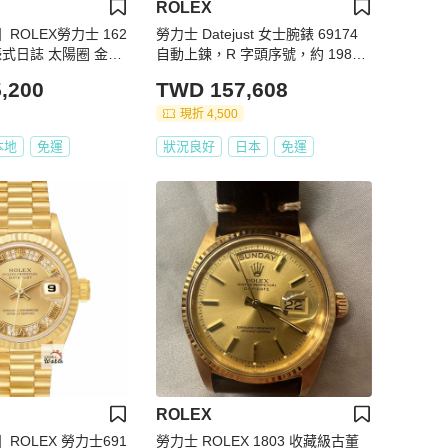
ROLEX
ROLEX勞力士 162
勞力士 Datejust 女士腕錶 69174
st 蠔式日誌 太陽圈 金色
自動上鍊，R 字頭序號，約 1988
原廠貼紙 大眾金時代G
年，不鏽鋼和白金材質，自動上
,200
TWD 157,608
鍊，銀色錶盤，C2249641
現折 4,500
本地
免運
狀況良好
日本
免運
ROLEX
ROLEX 勞力士691
勞力士 ROLEX 1803 收藏級古董