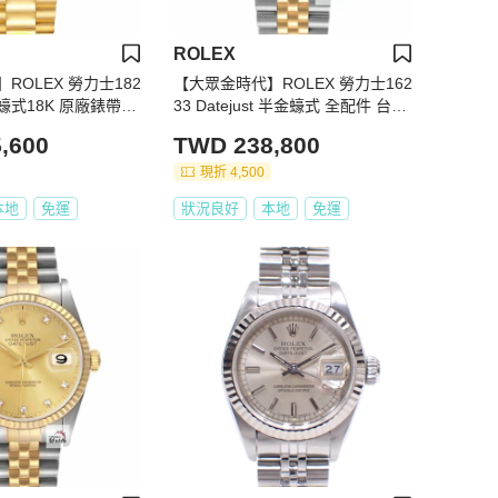
ROLEX
ROLEX 勞力士182
【大眾金時代】ROLEX 勞力士162
te 蠔式18K 原廠錶帶未
33 Datejust 半金蠔式 全配件 台灣
有 多層鑽鑽石時標面
保單 金色十鑽紀念面盤 底蓋貼紙
,600
TWD 238,800
紙 大眾金時代G255
錶耳無孔 大眾金時代G297
現折 4,500
本地
免運
狀況良好
本地
免運