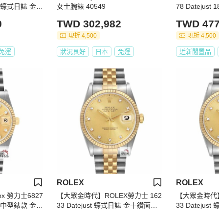
錶款 蠔式日誌 金色
女士腕錶 40549
78 Datejus
1219
況 原廠錶帶未
0
TWD 302,982
TWD 477
09
現折 4,500
現折 4,500
免運
狀況良好
日本
免運
近新閒置品
ROLEX
ROLEX
x 勞力士6827
【大眾金時代】ROLEX勞力士 162
【大眾金時代】
日誌 中型錶款 金色
33 Datejust 蠔式日誌 金十鑽面盤
33 Dateju
G294
台灣AD全配件 大眾金時代G195
台灣AD原廠