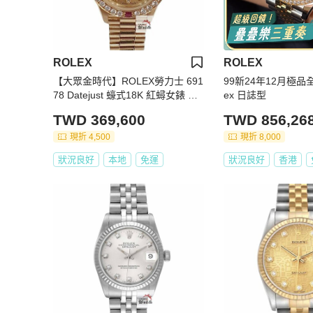
ROLEX
ROLEX
【大眾金時代】ROLEX勞力士 691
99新24年12月極品
78 Datejust 蠔式18K 紅蟳女錶 後
ex 日誌型
加紅寶鑽石圈 大眾金時代B1345
TWD 369,600
TWD 856,26
現折 4,500
現折 8,000
狀況良好
本地
免運
狀況良好
香港