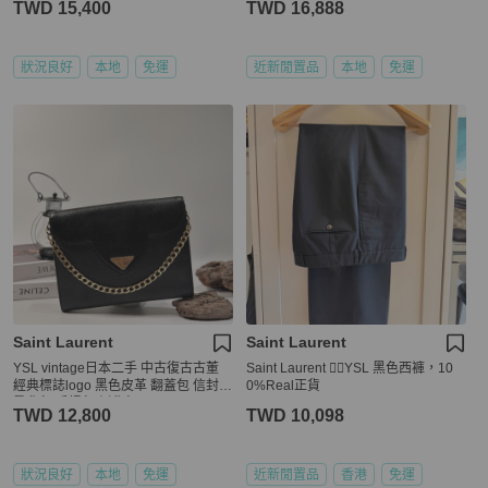
TWD 15,400
TWD 16,888
狀況良好
本地
免運
近新閒置品
本地
免運
Saint Laurent
Saint Laurent
YSL vintage日本二手 中古復古古董
Saint Laurent 👍🏻YSL 黑色西褲，10
經典標誌logo 黑色皮革 翻蓋包 信封包
0%Real正貨
肩背包 手提包 側背包
TWD 12,800
TWD 10,098
狀況良好
本地
免運
近新閒置品
香港
免運