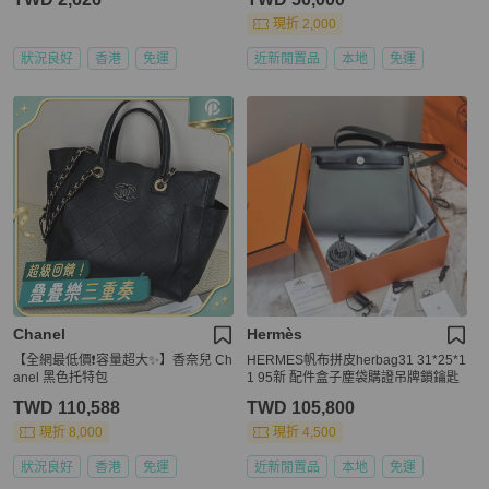
現折 2,000
狀況良好
香港
免運
近新閒置品
本地
免運
Chanel
Hermès
【全網最低價❗️容量超大✨】香奈兒 Ch
HERMES帆布拼皮herbag31 31*25*1
anel 黑色托特包
1 95新 配件盒子塵袋購證吊牌鎖鑰匙
TWD 110,588
TWD 105,800
現折 8,000
現折 4,500
狀況良好
香港
免運
近新閒置品
本地
免運