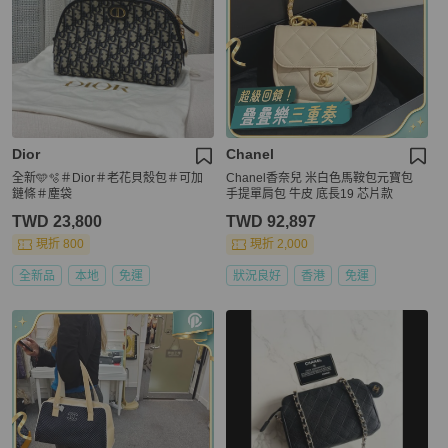
Dior
Chanel
全新🩵🫧＃Dior＃老花貝殼包＃可加
Chanel香奈兒 米白色馬鞍包元寶包
鏈條＃塵袋
手提單肩包 牛皮 底長19 芯片款
TWD 23,800
TWD 92,897
現折 800
現折 2,000
全新品
本地
免運
狀況良好
香港
免運