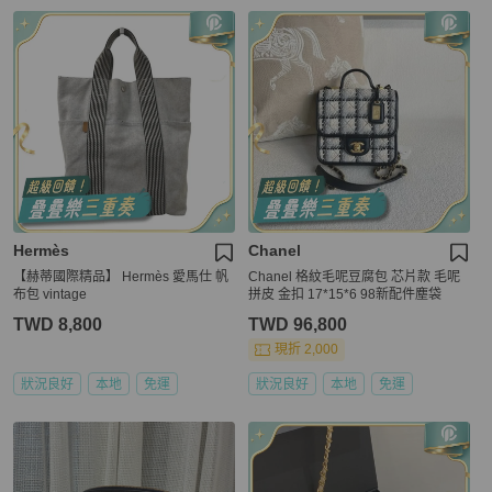
Hermès
Chanel
【赫蒂國際精品】 Hermès 愛馬仕 帆
Chanel 格紋毛呢豆腐包 芯片款 毛呢
布包 vintage
拼皮 金扣 17*15*6 98新配件塵袋
TWD 8,800
TWD 96,800
現折 2,000
狀況良好
本地
免運
狀況良好
本地
免運