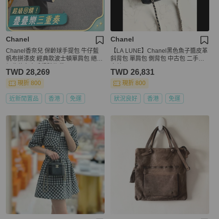
Chanel
Chanel
Chanel香奈兒 保齡球手提包 牛仔藍
【LA LUNE】Chanel黑色魚子醬皮革
帆布拼漆皮 經典款波士頓單肩包 絕版
斜背包 單肩包 側背包 中古包 二手包
經典款女士手提購物袋
古董
TWD 28,269
TWD 26,831
現折 800
現折 800
近新閒置品
香港
免運
狀況良好
香港
免運