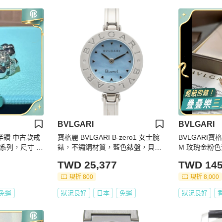
BVLGARI
BVLGARI
白金半鑽 中古款戒
寶格麗 BVLGARI B-zero1 女士腕
BVLGARI寶格
a系列，尺寸 5
錶，不鏽鋼材質，藍色錶盤，貝殼
M 玫瑰金粉
款，型號 BZ22S
TWD 25,377
TWD 145
現折 800
現折 8,000
免運
狀況良好
日本
免運
狀況良好