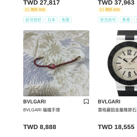
TWD 27,817
TWD 37,963
現折 800
現折 800
狀況良好
日本
免運
狀況尚可
香港
BVLGARI
BVLGARI
BVLGARI 編織手環
寶格麗鋁金屬橡膠石英
TWD 8,888
TWD 18,555