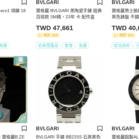
BVLGARI
BVLGARI
ero1 項鍊 18
寶格麗 BVLGARI 黑陶瓷手鍊 經典
寶格麗男士腕錶
百搭款 SM碼，23年 卡 配件盒
黑色錶盤 不
TWD 47,661
TWD 40,
現折 800
現折 800
免運
近新閒置品
香港
免運
狀況良好
BVLGARI
BVLGARI
 寶格麗B.ZE
BVLGARI 手錶 BB23SS 石英黑色
寶格麗鋁製AL