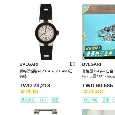
BVLGARI
BVLGARI
寶格麗鋁製AL29TA AL29TAVD石
寶格麗 Bvlgari 
英錶
指，天圓地方，luci
0 號
TWD 23,218
TWD 60,585
現折 800
現折 2,000
狀況良好
日本
免運
狀況尚可
香港