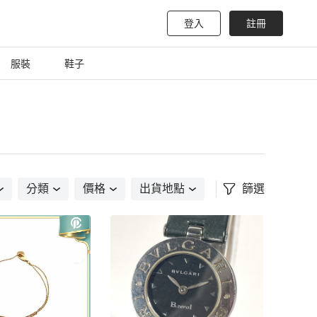
登入
註冊
服裝
鞋子
分類
價格
出貨地點
篩選