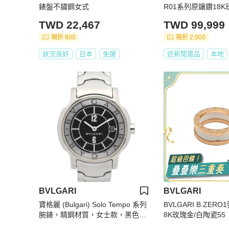
錶盤不鏽鋼女式
R01系列原鑲鑽18K
TWD 22,467
TWD 99,999
現折 800
現折 2,000
狀況良好
日本
免運
近新閒置品
本地
BVLGARI
BVLGARI
寶格麗 (Bulgari) Solo Tempo 系列
BVLGARI B.ZER
腕錶，精鋼材質，女士款，黑色，
8K玫瑰金/白陶瓷55
ST29S