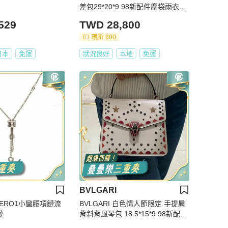
差包29*20*9 98新配件塵袋雨衣保
卡購證
529
TWD 28,800
現折 800
日本
免運
狀況良好
本地
免運
BVLGARI
B.ZERO1小蠻腰項鏈流
BVLGARI 白色情人節限定 手提肩
鏈
背斜背風琴包 18.5*15*9 98新配件
塵袋 鏡子 保卡