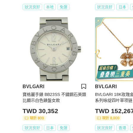
狀況良好
本地
免運
狀況良好
日本
BVLGARI
BVLGARI
寶格麗手錶 BB23SS 不鏽鋼石英類
BVLGARI 18K玫瑰金
比顯示白色錶盤女款
系列咏绽四叶草项链
TWD 30,352
TWD 152,26
現折 800
現折 8,000
狀況良好
日本
免運
狀況良好
香港