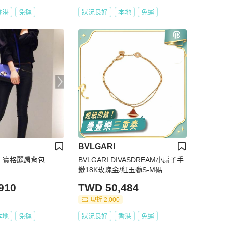
香港
免運
狀況良好
本地
免運
BVLGARI
RI 寶格麗肩背包
BVLGARI DIVASDREAM小扇子手
鏈18K玫瑰金/紅玉髓S-M碼
910
TWD 50,484
現折 2,000
本地
免運
狀況良好
香港
免運