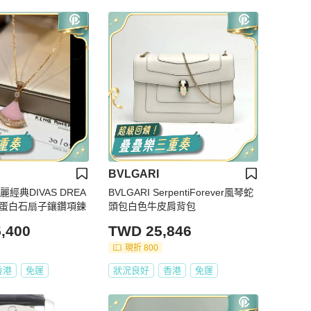
BVLGARI
麗經典DIVAS DREA
BVLGARI SerpentiForever風琴蛇
色蛋白石扇子鑲鑽項鍊
頭包白色牛皮肩背包
,400
TWD 25,846
現折 800
香港
免運
狀況良好
香港
免運