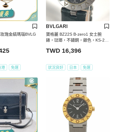
BVLGARI
18K玫瑰金縞瑪瑙BVLG
寶格麗 BZ22S B-zero1 女士腕
錶，琺瑯，不鏽鋼，銀色，KS-240
827-3
425
TWD 16,396
香港
免運
狀況良好
日本
免運