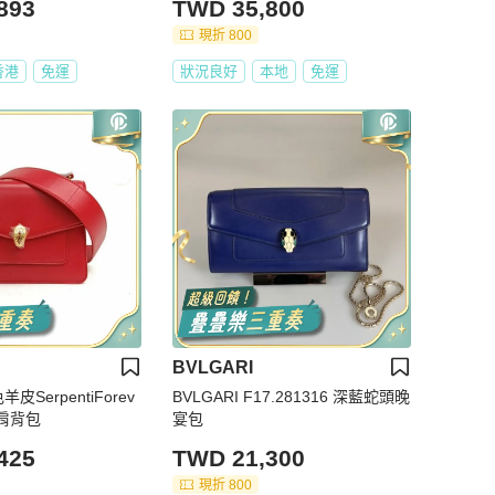
893
TWD 35,800
現折 800
香港
免運
狀況良好
本地
免運
BVLGARI
羊皮SerpentiForev
BVLGARI F17.281316 深藍蛇頭晚
肩背包
宴包
425
TWD 21,300
現折 800