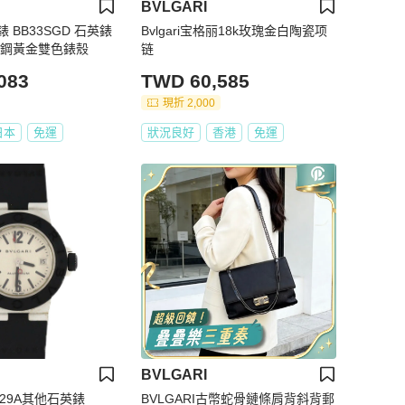
BVLGARI
 BB33SGD 石英錶
Bvlgari宝格丽18k玫瑰金白陶瓷项
鏽鋼黃金雙色錶殼
链
083
TWD 60,585
現折 2,000
日本
免運
狀況良好
香港
免運
BVLGARI
29A其他石英錶
BVLGARI古幣蛇骨鏈條肩背斜背郵