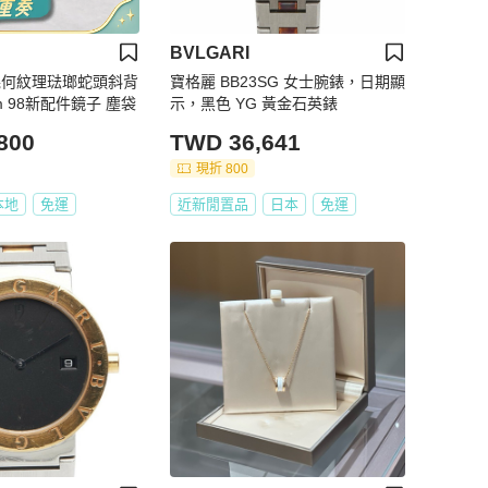
BVLGARI
黑色幾何紋理琺瑯蛇頭斜背
寶格麗 BB23SG 女士腕錶，日期顯
包 24x15x7cm 98新配件鏡子 塵袋
示，黑色 YG 黃金石英錶
800
TWD 36,641
現折 800
本地
免運
近新閒置品
日本
免運