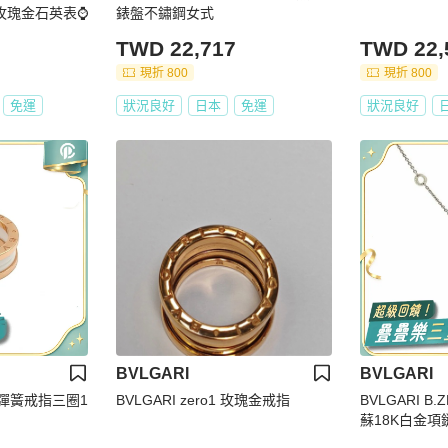
玫瑰金石英表⌚️
錶盤不鏽鋼女式
TWD 22,717
TWD 22,
現折 800
現折 800
免運
狀況良好
日本
免運
狀況良好
BVLGARI
BVLGARI
O1彈簧戒指三圈1
BVLGARI zero1 玫瑰金戒指
BVLGARI 
蘇18K白金項