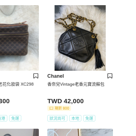
Chanel
古老花化妝袋 XC298
香奈兒Vintage老香元寶流蘇包
300
TWD 42,000
現折 800
香港
免運
狀況尚可
本地
免運