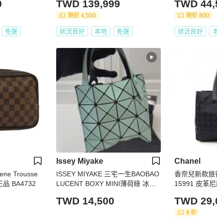
0
TWD 139,999
TWD 44,
現折 4,500
現折 800
免運
狀況良好
本地
免運
狀況良好
Issey Miyake
Chanel
ne Trousse
ISSEY MIYAKE 三宅一生BAOBAO
香奈兒新款旅行
正品 BA4732
LUCENT BOXY MINI薄荷綠 冰川
15991 皮革
藍盒子 手提包 小方包 廢包
色五金
TWD 14,500
TWD 29,
9 折