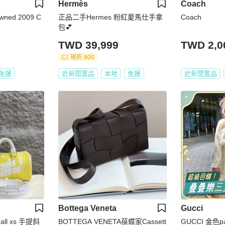
Hermès
Coach
ned 2009 C
正品二手Hermes 粉紅愛馬仕手拿
Coach
包💕
TWD 39,999
TWD 2,0
現折 800
免運
近新閒置品
本地
免運
近新閒置品
Bottega Veneta
Gucci
ll xs 手提斜
BOTTEGA VENETA葆蝶家Cassett
GUCCI 金色