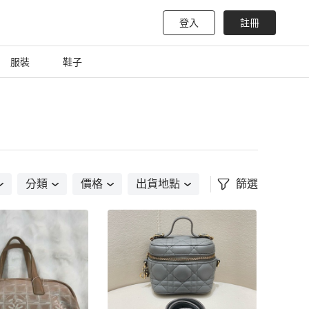
登入
註冊
服裝
鞋子
分類
價格
出貨地點
篩選