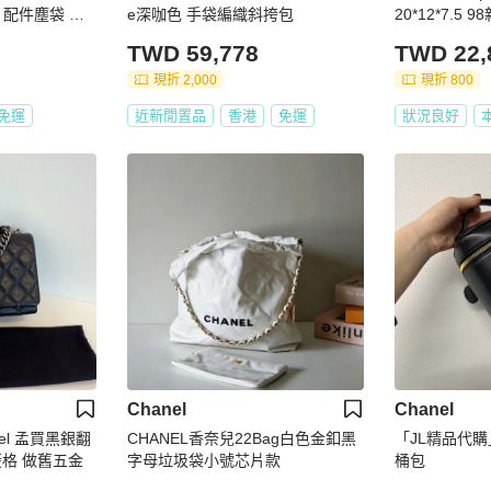
新 配件塵袋 肩
e深咖色 手袋編織斜挎包
20*12*7.5
TWD 59,778
TWD 22,
現折 2,000
現折 800
免運
近新閒置品
香港
免運
狀況良好
Chanel
Chanel
el 孟買黑銀翻
CHANEL香奈兒22Bag白色金釦黑
「JL精品代
格 做舊五金
字母垃圾袋小號芯片款
桶包