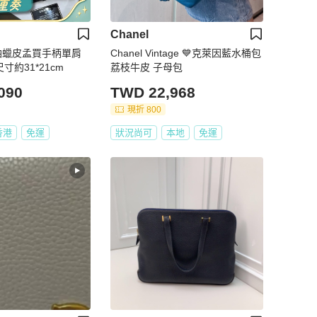
Chanel
黑銀油蠟皮孟買手柄單肩
Chanel Vintage 💙克萊因藍水桶包
尺寸約31*21cm
荔枝牛皮 子母包
090
TWD 22,968
現折 800
香港
免運
狀況尚可
本地
免運