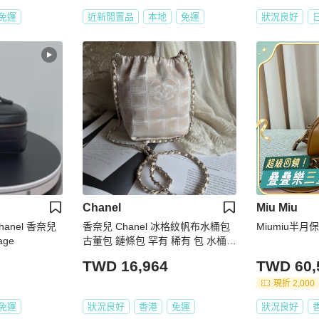
免運
近新閒置品
本地
免運
狀況良好
Chanel
Miu Miu
anel 香奈兒
香奈兒 Chanel 冰格紋帆布水桶包
Miumiu半
age
古董包 鏈條包 罕有 稀有 包 水桶包
斜背包 側背包 中古包 絕版 vintage
TWD 16,964
TWD 60,
chanel travel line drawstring buck
et bag
現折 2,000
免運
狀況良好
香港
免運
狀況良好