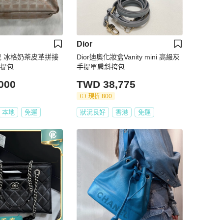
Dior
奈兒 冰格奶茶皮革拼接
Dior迪奧化妝盒Vanity mini 高級灰
手提包
手提單肩斜挎包
000
TWD 38,775
現折 800
本地
免運
狀況良好
香港
免運