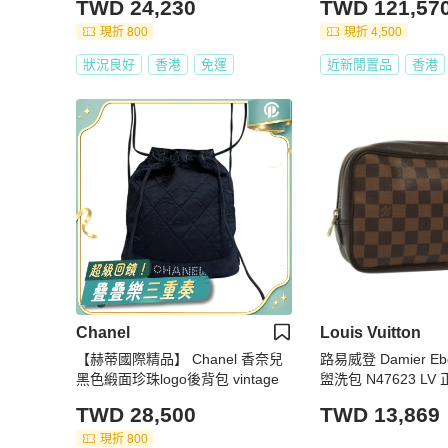
TWD 24,230
TWD 121,57
omphe Bag 稀少中古手袋
現折 800
現折 4,500
狀況良好
香港
免運
近新閒置品
香港
Chanel
Louis Vuitton
【赫蒂國際精品】 Chanel 香奈兒
路易威登 Damier Ebe
黑色緞面珍珠logo後背包 vintage
盥洗包 N47623 LV 
TWD 28,500
TWD 13,869
現折 800