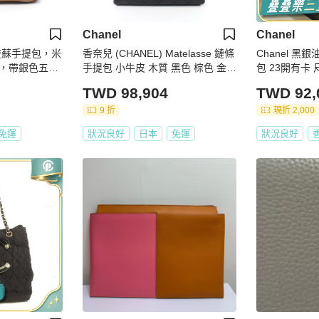
Chanel
Chanel
) 流蘇手提包，米
香奈兒 (CHANEL) Matelasse 鏈條
Chanel 
，帶銀色五
手提包 小牛皮 木質 黑色 棕色 金色
包 23開有卡 
標誌
五金 二手 女士
TWD 98,904
TWD 92,
9 折
現折 2,000
免運
狀況良好
日本
免運
狀況良好