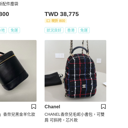
 98新配件塵袋
800
TWD 38,775
現折 800
本地
免運
狀況良好
香港
免運
Chanel
購」香奈兒黑金羊化妝
CHANEL香奈兒毛呢小書包，可雙
肩 可斜挎，芯片款