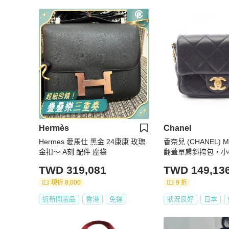
Hermès
Chanel
Hermes 愛馬仕 黑金 24康康 玫瑰
香奈兒 (CHANEL) Ma
金扣～ A刻 配件 塵袋
翻蓋單肩斜挎包，小
金色五金，二手 CC
TWD 319,081
TWD 149,13
現折 8,000
9 折
近新閒置品
香港
免運
狀況良好
日本