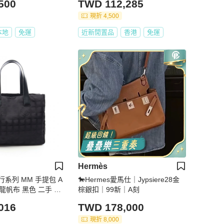
500
TWD 112,285
現折 4,500
本地
免運
近新閒置品
香港
免運
Hermès
系列 MM 手提包 A
🐎Hermes愛馬仕｜Jypsiere28金
尼龍帆布 黑色 二手 金
棕銀扣｜99新｜A刻
016
TWD 178,000
現折 8,000