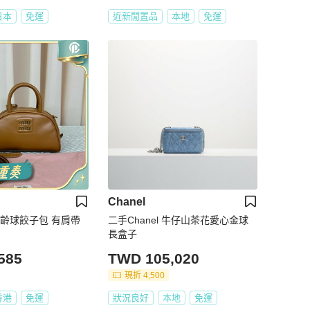
日本
免運
近新閒置品
本地
免運
Chanel
月保齡球餃子包 有肩帶
二手Chanel 牛仔山茶花愛心金球
長盒子
585
TWD 105,020
現折 4,500
香港
免運
狀況良好
本地
免運