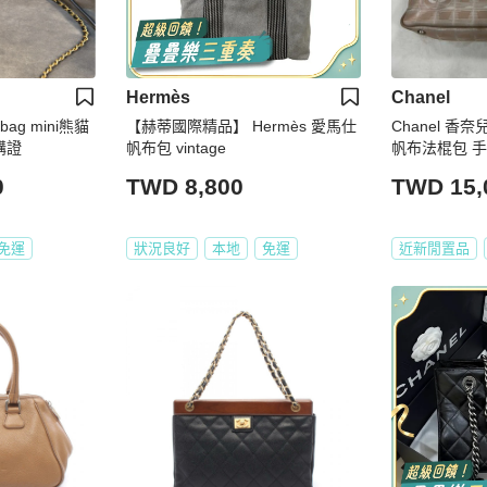
Hermès
Chanel
g mini熊貓
【赫蒂國際精品】 Hermès 愛馬仕
Chanel 香
購證
帆布包 vintage
帆布法棍包 
0
TWD 8,800
TWD 15,
免運
狀況良好
本地
免運
近新閒置品