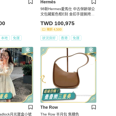
Hermès
98新Hermes愛馬仕 中古保齡球公
文包藏藍色框E刻 金扣手提腕挎都
好看
00
TWD 100,975
現折 4,500
本地
免運
狀況良好
香港
免運
The Row
padlock月光寶盒小號
The Row 半月包 焦糖色