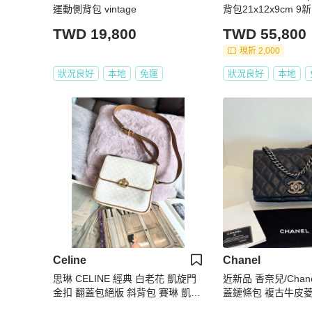
運動側背包 vintage
背包21x12x9cm 9
帶
TWD 19,800
TWD 55,800
現折 2,000
狀況良好
本地
免運
狀況良好
本地
Celine
Chanel
思琳 CELINE 經典 白老花 凱旋門
近新品 香奈兒/Chan
金扣 翻蓋包絕版 斜背包 賽琳 凱旋
蓋鏈條包 複古牛皮菱
門 單肩包 斜挎包 Teen Medium Tri