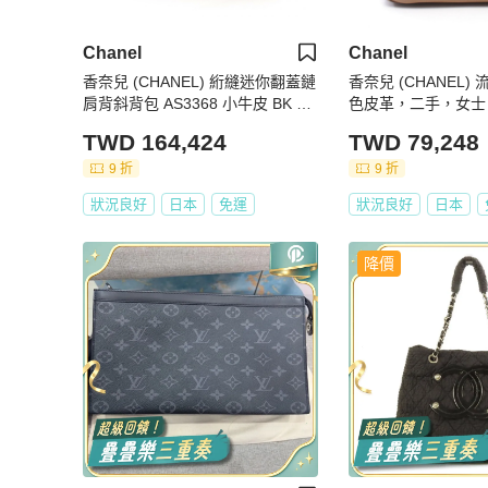
Chanel
Chanel
香奈兒 (CHANEL) 絎縫迷你翻蓋鏈
香奈兒 (CHANEL
肩背斜背包 AS3368 小牛皮 BK G
色皮革，二手，女士
HW
金、CC標誌和Coco
TWD 164,424
TWD 79,248
9 折
9 折
狀況良好
日本
免運
狀況良好
日本
降價