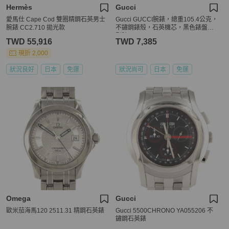
Hermès
Gucci
愛馬仕 Cape Cod 雙圈精鋼石英男士
Gucci GUCCI腕錶，總重105.4公克，
腕錶 CC2.710 拋光款
不鏽鋼錶殼，石英機芯，黑色錶盤，
型號9040M
TWD 55,916
TWD 7,385
現折 2,000
狀況良好
日本
免運
狀況尚可
日本
免運
Omega
Gucci
歐米茄海馬120 2511.31 精鋼石英錶
Gucci 5500CHRONO YA055206 不
鏽鋼石英錶