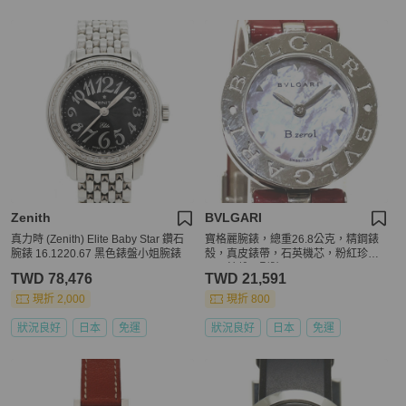
Zenith
BVLGARI
真力時 (Zenith) Elite Baby Star 鑽石
寶格麗腕錶，總重26.8公克，精鋼錶
腕錶 16.1220.67 黑色錶盤小姐腕錶
殼，真皮錶帶，石英機芯，粉紅珍珠
貝母錶盤，型號BZ22S
TWD 78,476
TWD 21,591
現折 2,000
現折 800
狀況良好
日本
免運
狀況良好
日本
免運