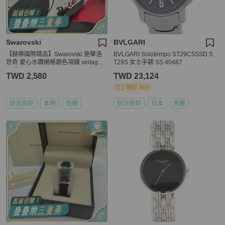
Swarovski
BVLGARI
【赫蒂國際精品】Swarovski 施華洛
BVLGARI Solotempo ST29C5SSD S
世奇 愛心水鑽網格銀色項鍊 vintage
T29S 女士手錶 SS 40487
二手 中古
TWD 2,580
TWD 23,124
現折 800
狀況良好
本地
免運
狀況良好
日本
免運