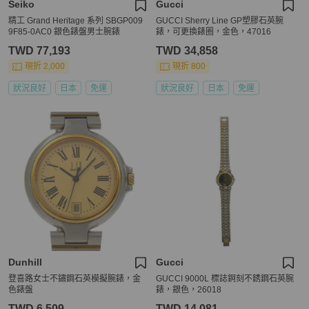
Seiko
Gucci
精工 Grand Heritage 系列 SBGP009
GUCCI Sherry Line GP塑膠石英腕
9F85-0AC0 銀色錶盤男士腕錶
錶，可更換錶圈，金色，47016
TWD 77,193
TWD 34,858
現折 2,000
現折 800
狀況良好
日本
免運
狀況良好
日本
免運
Dunhill
Gucci
登喜路女士不鏽鋼石英模擬腕錶，金
GUCCI 9000L 標誌錒刻不銹鋼石英腕
色錶盤
錶，銀色，26018
TWD 6,509
TWD 14,081