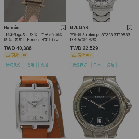
Hermès
BVLGARI
【顯眼logo💖可以帶一輩子✨全網最
寶格麗 Solotempo ST29S ST29BSS
低價】愛馬仕 Hermes H女士石英表
D 不鏽鋼石英錶
後鑲鑽升級貝母盤已換新錶帶
TWD 40,386
TWD 22,529
現折 800
現折 800
狀況良好
香港
免運
狀況良好
日本
免運