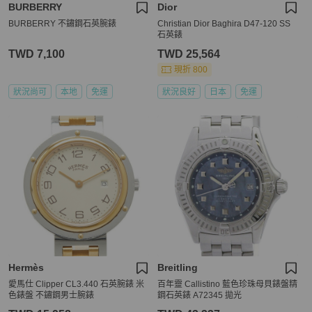
BURBERRY
Dior
BURBERRY 不鏽鋼石英腕錶
Christian Dior Baghira D47-120 SS
石英錶
TWD 7,100
TWD 25,564
現折 800
狀況尚可
本地
免運
狀況良好
日本
免運
Hermès
Breitling
愛馬仕 Clipper CL3.440 石英腕錶 米
百年靈 Callistino 藍色珍珠母貝錶盤精
色錶盤 不鏽鋼男士腕錶
鋼石英錶 A72345 拋光