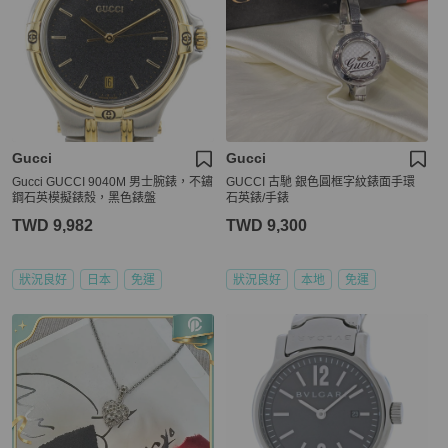
Gucci
Gucci
Gucci GUCCI 9040M 男士腕錶，不鏽
GUCCI 古馳 銀色圓框字紋錶面手環
鋼石英模擬錶殼，黑色錶盤
石英錶/手錶
TWD 9,982
TWD 9,300
狀況良好
日本
免運
狀況良好
本地
免運