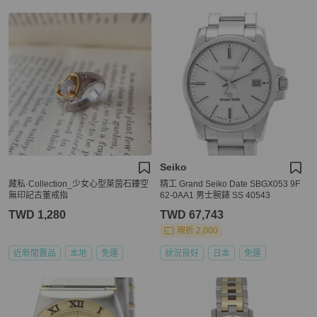
Seiko
藏私·Collection_少女心型萊茵石鏤空
精工 Grand Seiko Date SBGX053 9F
無印記古董戒指
62-0AA1 男士腕錶 SS 40543
TWD 1,280
TWD 67,743
現折 2,000
近新閒置品
本地
免運
狀況良好
日本
免運