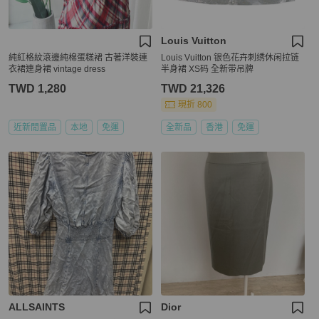
Louis Vuitton
純紅格紋滾邊純棉蛋糕裙 古著洋裝連
Louis Vuitton 银色花卉刺绣休闲拉链
衣裙連身裙 vintage dress
半身裙 XS码 全新带吊牌
TWD 1,280
TWD 21,326
現折 800
近新閒置品
本地
免運
全新品
香港
免運
ALLSAINTS
Dior