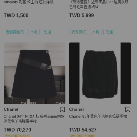
Allsaints 刷舊 公主袖 短袖洋裝
《新歡舊愛》近新正品Dior 迪奧灰綠
色薄毛料直版裙M
TWD 1,500
TWD 5,999
近新閒置品
本地
免運
狀況良好
本地
免運
Chanel
Chanel
Chanel 04年运动方标系列jennie同款
Chanel 95年黑色羊毛侧边拉链半裙
深蓝色羊毛腰带半裙
TWD 70,279
TWD 54,527
現折 2,000
現折 2,000