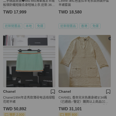
二手精品自賣❤️Miu Miu海軍風🚢羊絨
Celine 深红色金扣羊毛长款西装外套
船領針織短版合身短袖上衣.近新.36/S
半裙套装
號
TWD 17,999
TWD 18,580
近新閒置品
本地
免運
近新閒置品
香港
免運
Chanel
Chanel
Chanel1994年走秀款薄荷电话线绿粗
CHANEL 香奈兒米色連身裙👗34碼
花呢半裙
（已通過✅鑒定）購買以上商品👆🏻送
贈CHANEL金線刺繡吊飾及N*5香水
TWD 50,892
TWD 31,101
型襟章🎁
現折 2,000
現折 800