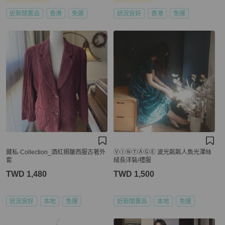
近新閒置品
香港
免運
狀況良好
香港
免運
藏私·Collection_酒紅摺皺西服古著外
ⓋⒾⓃⓉⒶⒼⒺ 波光粼粼人魚光澤絲
套
絨長洋裝/禮服
TWD 1,480
TWD 1,500
狀況良好
本地
免運
近新閒置品
本地
免運