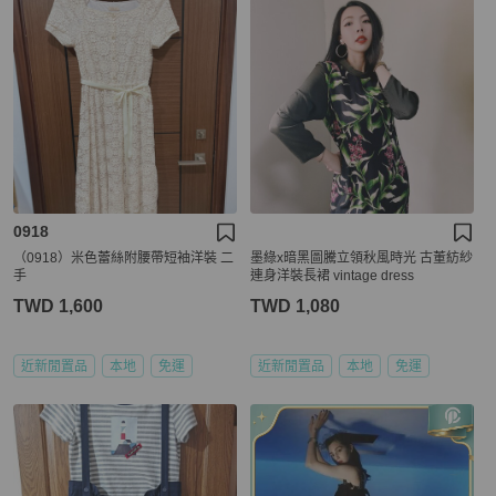
0918
（0918）米色蕾絲附腰帶短袖洋裝 二
墨綠x暗黑圖騰立領秋風時光 古董紡紗
手
連身洋裝長裙 vintage dress
TWD 1,600
TWD 1,080
近新閒置品
本地
免運
近新閒置品
本地
免運