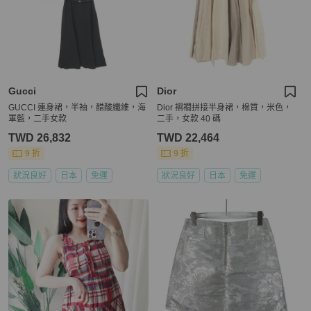
Gucci
Dior
GUCCI 連身裙，半袖，醋酸纖維，海
Dior 褶襉拼接半身裙，棉質，米色，
軍藍，二手女款
二手，女款 40 碼
TWD 26,832
TWD 22,464
9 折
9 折
狀況良好
日本
免運
狀況良好
日本
免運