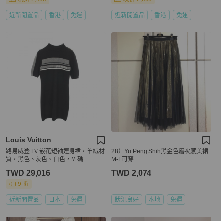
近新閒置品
香港
免運
近新閒置品
香港
免運
Louis Vuitton
路易威登 LV 嵌花短袖連身裙，羊絨材
28）Yu Peng Shih黑金色層次感美裙
質，黑色、灰色、白色，M 碼
M-L可穿
TWD 29,016
TWD 2,074
9 折
近新閒置品
日本
免運
狀況良好
本地
免運