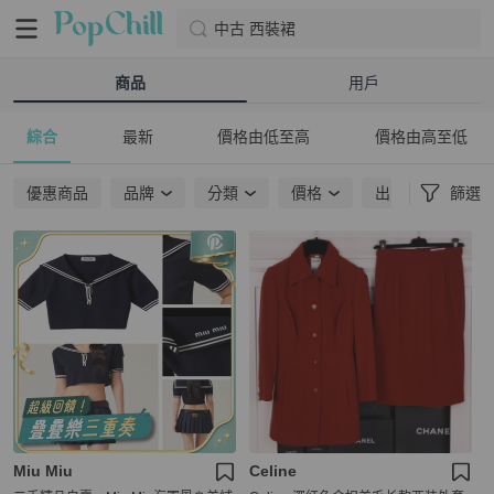
中古 西裝裙
商品
用戶
綜合
最新
價格由低至高
價格由高至低
優惠商品
品牌
分類
價格
出貨地點
篩選
Miu Miu
Celine