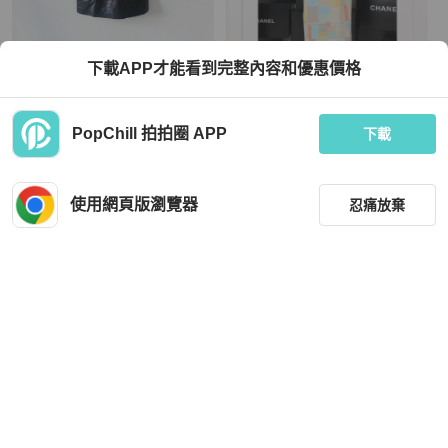
Chanel
下載APP才能看到完整內容和優惠價格
Madammay 徐明美 質感柔軟真皮連
Chanel彩色棋盘格吊带连衣裙
身洋裝 黑色 100%小羊皮 V領開襟造
型 舒適內裡 皮衣【壽司羊羊】二手衣
TWD 1,500
TWD 26,254
PopChill 拍拍圈 APP
下載
現折 800
近新閒置品
本地
免運
近新閒置品
香港
免運
使用網頁版瀏覽器
忍痛放棄
篩選
重設
品牌
分類
Dolce & Gabbana
Dior