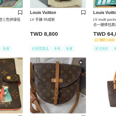
Louis Vuitton
Louis Vuitt
路易威登三色拼接低
LV 手鍊 95成新
LV multi p
合一鏈條包肩背斜
5cm 98新配
TWD 8,800
TWD 64,
現折 2,000
免運
近新閒置品
本地
免運
狀況良好