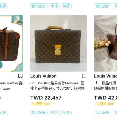
免運
狀況良好
本地
免運
狀況良好
Louis Vuitton
Louis Vuitt
 Vuitton 路
LouisVuitton路易威登Monceau蒙
「JL精品代購」95
tage
梭老花手提包尺寸38*28*6 無附件
M棕色棋盤格
0
TWD 22,457
TWD 42,
現折 800
現折 800
免運
狀況良好
香港
免運
狀況良好