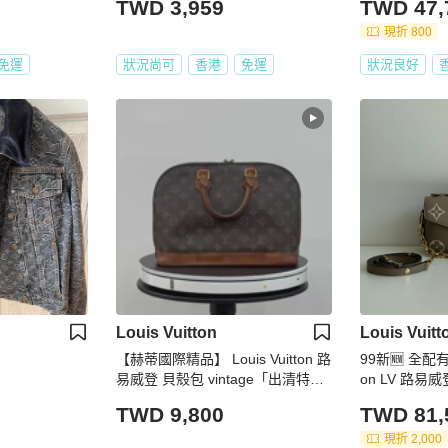
TWD 3,959
TWD 47,
現折 800
免運
狀況尚可
香港
免運
狀況良好
Louis Vuitton
Louis Vuitt
【赫蒂國際精品】 Louis Vuitton 路
99新🆕 全配有購證
易威登 貝殼包 vintage「出清特
on LV 路易威登 
惠」
st West 奶油
TWD 9,800
TWD 81,
現折 2,000