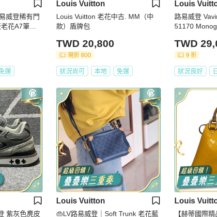
Louis Vuitton
Louis Vuitt
N 路易威登稀有門
Louis Vuitton 老花中古. MM（中
路易威登 Vav
老花A7筆記
款）盾牌包
51170 Mon
LV
TWD 20,800
TWD 29,
現折 800
9 折
免運
狀況尚可
本地
免運
狀況良好
Louis Vuitton
Louis Vuitt
色麂皮
👜LV路易威登｜Soft Trunk 老花藍
【赫蒂國際精品】 