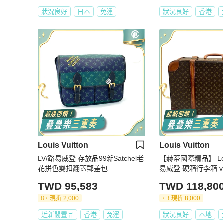
狀況良好
日本
免運
狀況良好
香港
Louis Vuitton
Louis Vuitton
LV/路易威登 存放品99新Satchel老
【赫蒂國際精品】 Louis
花拼色雙扣翻蓋郵差包
易威登 硬箱行李箱 vin
TWD 95,583
TWD 118,80
現折 2,000
現折 8,000
近新閒置品
香港
免運
狀況良好
本地