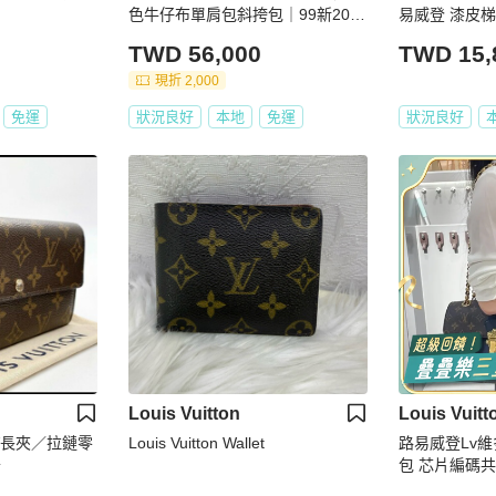
色牛仔布單肩包斜挎包｜99新2019
易威登 漆皮梯形
年碼
TWD 56,000
TWD 15,
現折 2,000
免運
狀況良好
本地
免運
狀況良好
Louis Vuitton
Louis Vuitt
V長夾／拉鏈零
Louis Vuitton Wallet
路易威登Lv
卡
包 芯片編碼