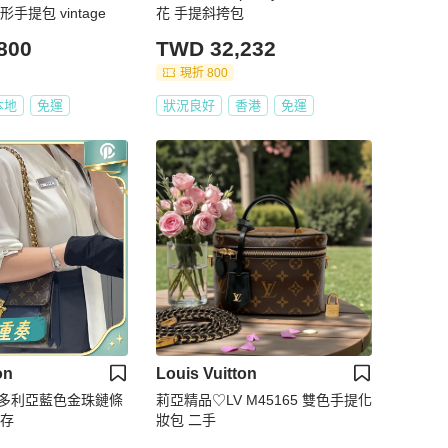
手提包 vintage
花 手提斜挎包
800
TWD 32,232
現折 800
本地
免運
狀況良好
香港
免運
on
Louis Vuitton
維多利亞藍色金珠鏈條
莉亞精品♡LV M45165 雙色手提化
共存
妝包 二手