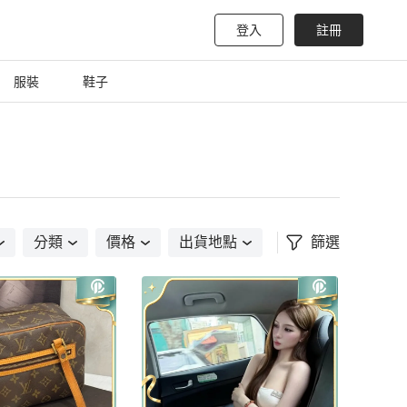
登入
註冊
服裝
鞋子
分類
價格
出貨地點
篩選