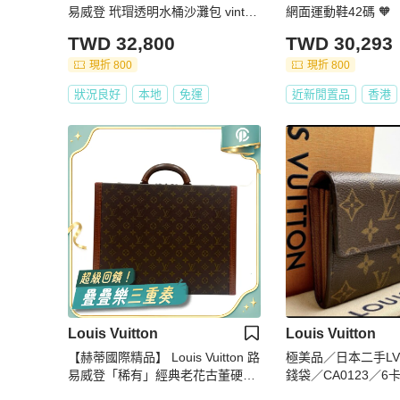
易威登 玳瑁透明水桶沙灘包 vintag
網面運動鞋42碼 🧡
e
TWD 32,800
TWD 30,293
現折 800
現折 800
狀況良好
本地
免運
近新閒置品
香港
Louis Vuitton
Louis Vuitton
【赫蒂國際精品】 Louis Vuitton 路
極美品／日本二手L
易威登「稀有」經典老花古董硬殼
錢袋／CA0123／6
43行李箱 vintage