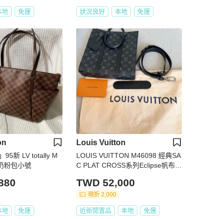
本地
免運
狀況良好
本地
免運
on
Louis Vuitton
新 LV totally M
LOUIS VUITTON M46098 經典SA
奶粉包小號
C PLAT CROSS系列Eclipse帆布牛
皮拉鍊手提/斜背包/琴譜包
880
TWD 52,000
現折 2,000
本地
免運
近新閒置品
本地
免運