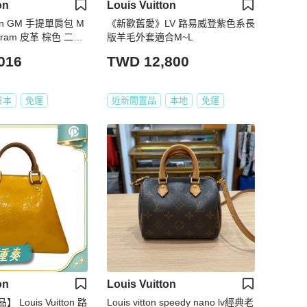
on
Louis Vuitton
in GM 手提單肩包 M
《新歡舊愛》LV 路易威登紫色系長
ogram 皮革 棕色 二手
版羊毛外套適合M~L
016
TWD 12,800
日本
免運
近新閒置品
本地
免運
on
Louis Vuitton
Louis Vuitton 路
Louis vitton speedy nano lv經典老