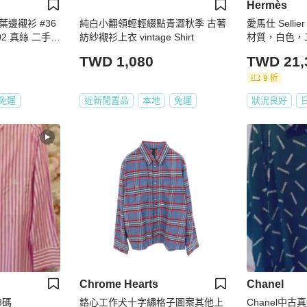
Hermès
邊襯衫 #36
純白小翻領輕輕綴點青澀秋季 古著
愛馬仕 Sell
02 真絲 二手路
紡紗襯衫上衣 vintage Shirt
材質，白色，二
TWD 1,080
TWD 21,
9 折
免運
近新閒置品
本地
免運
狀況良好
Chrome Hearts
Chanel
8碼
鉻心工作犬十字繡格子圖案其他上
Chanel中古