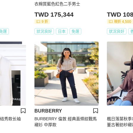
衣棉質藍色紅色二手男士
TWD 175,344
TWD 108
9 折
現折 4,500
免運
狀況良好
日本
免運
狀況良好
BURBERRY
蝴蝶结秀款长袖
BURBERRY 倫敦 經典直條紋戰馬
楓日落葉秋季
襯衫 中厚款
董古著紡紗襯衫上