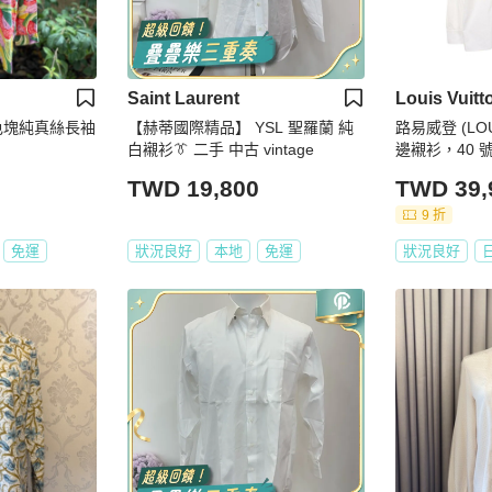
Saint Laurent
Louis Vuitt
_多色塊純真絲長袖
【赫蒂國際精品】 YSL 聖羅蘭 純
路易威登 (LOU
白襯衫👔 二手 中古 vintage
邊襯衫，40
TWD 19,800
TWD 39,
9 折
免運
狀況良好
本地
免運
狀況良好