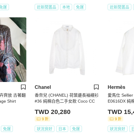
免運
近新閒置品
本地
免運
近新閒置品
Chanel
Hermès
卉齊放 古著翻
香奈兒 (CHANEL) 荷葉邊長袖襯衫
愛馬仕 Selli
e Shirt
#36 純棉白色二手女款 Coco CC
E0616DX 
TWD 20,280
TWD 15,
9 折
9 折
免運
狀況良好
日本
免運
狀況良好