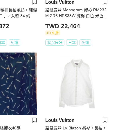
Louis Vuitton
ier 羈扣長袖襯衫，純棉
路易威登 Monogram 襯衫 RM232
手，女款 34 碼
M ZR6 HPS33W 純棉 白色 米色
二手 男款 XS
372
TWD 22,464
9 折
日本
免運
狀況良好
日本
免運
Louis Vuitton
真絲襯衣40碼
路易威登 LV Blazon 襯衫，長袖，