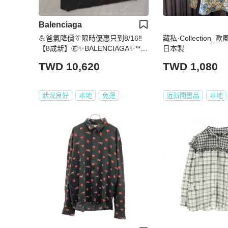
Balenciaga
💪爸氣降價👔限時優惠只到8/16‼️
藏私·Collection
【8成新】㊣✨BALENCIAGA✨**尺
日本製
寸：41**巴黎世家 黑底 紅字 滿版
TWD 10,620
TWD 1,080
印字 寬鬆型 長袖襯衫/二手衣/二手
精品/保證正品🌳二手樹屋🌳
狀況良好
本地
免運
近新閒置品
本地