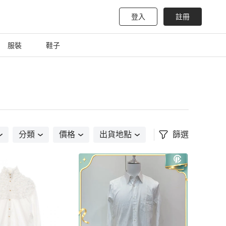
登入
註冊
服裝
鞋子
分類
價格
出貨地點
篩選