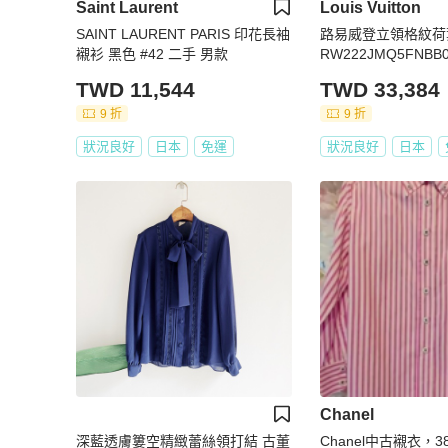
Saint Laurent
Louis Vuitton
SAINT LAURENT PARIS 印花長袖
路易威登立領格紋荷葉
襯衫 黑色 #42 二手 男款
RW222JMQ5FNBB
易威登
TWD 11,544
TWD 33,384
9 折
9 折
狀況良好
日本
免運
狀況良好
日本
Chanel
深藍透膚簍空精緻蕾絲領打結 古董
Chanel中古襯衣，3