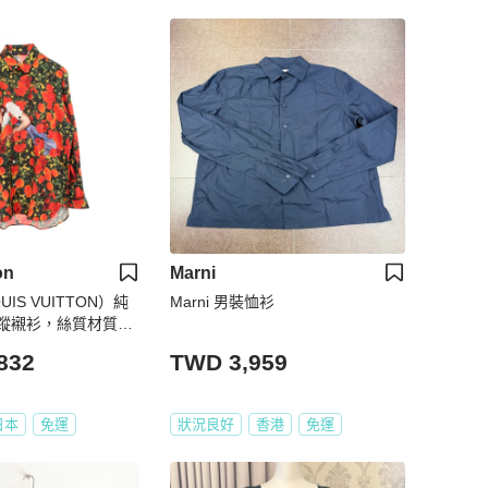
on
Marni
IS VUITTON）純
Marni 男裝恤衫
蹤襯衫，絲質材質，
二手，M碼。
832
TWD 3,959
日本
免運
狀況良好
香港
免運