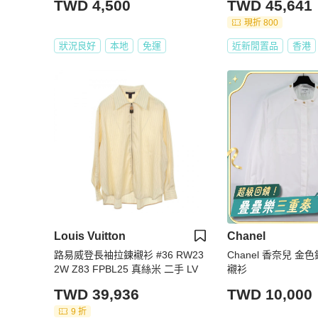
TWD 4,500
TWD 45,641
現折 800
狀況良好
本地
免運
近新閒置品
香港
Louis Vuitton
Chanel
路易威登長袖拉鍊襯衫 #36 RW23
Chanel 香奈兒 金
2W Z83 FPBL25 真絲米 二手 LV
襯衫
TWD 39,936
TWD 10,000
9 折