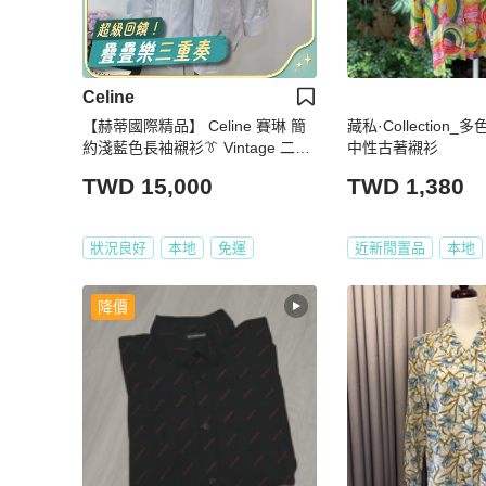
Celine
【赫蒂國際精品】 Celine 賽琳 簡
藏私·Collection
約淺藍色長袖襯衫👔 Vintage 二手
中性古著襯衫
中古
TWD 15,000
TWD 1,380
狀況良好
本地
免運
近新閒置品
本地
降價