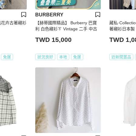
BURBERRY
_歐風花卉古著襯衫
【赫蒂國際精品】 Burberry 巴寶
藏私·Collec
利 白色襯衫👔 Vintage 二手 中古
著襯衫日本製
TWD 15,000
TWD 1,0
免運
狀況良好
本地
免運
近新閒置品