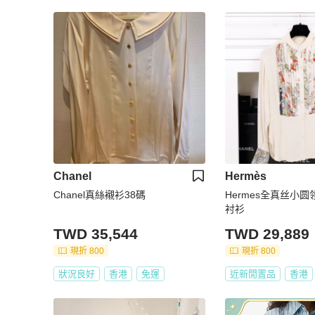
Chanel
Hermès
Chanel真絲襯衫38碼
Hermes全真丝小
衬衫
TWD 35,544
TWD 29,889
現折 800
現折 800
狀況良好
香港
免運
近新閒置品
香港