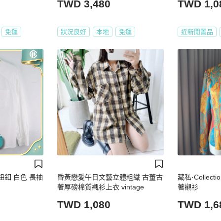
TWD 3,480
TWD 1,0
免運
狀況良好
本地
免運
近新閒置品
色鈕釦 白色 長袖
昏黃戀愛午日文藝立體粗織 古董古
藏私·Collec
著厚磅棉質襯衫上衣 vintage
著襯衫
TWD 1,080
TWD 1,6