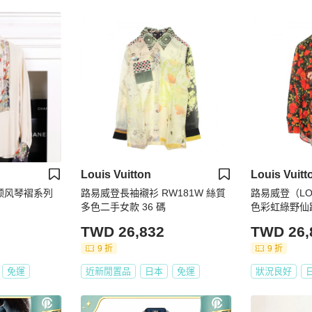
Louis Vuitton
Louis Vuitt
圆领风琴褶系列
路易威登長袖襯衫 RW181W 絲質
路易威登（LOU
多色二手女款 36 碼
色彩虹綠野仙
綠色/紅色，
TWD 26,832
TWD 26,
9 折
9 折
免運
近新閒置品
日本
免運
狀況良好