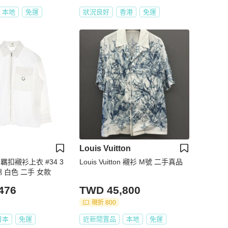
本地
免運
狀況良好
香港
免運
Louis Vuitton
er 羈扣襯衫上衣 #34 3
Louis Vuitton 襯衫 M號 二手真品
純棉 白色 二手 女款
476
TWD 45,800
現折 800
日本
免運
近新閒置品
本地
免運