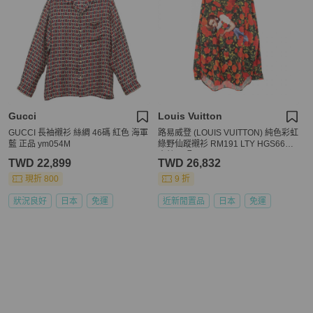
Gucci
Louis Vuitton
GUCCI 長袖襯衫 絲綢 46碼 紅色 海軍
路易威登 (LOUIS VUITTON) 純色彩虹
藍 正品 ym054M
綠野仙蹤襯衫 RM191 LTY HGS66W
真絲 L 碼
TWD 22,899
TWD 26,832
現折 800
9 折
狀況良好
日本
免運
近新閒置品
日本
免運