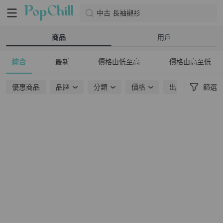
中古 長袖襯衫
商品
用戶
綜合
最新
價格由低至高
價格由高至低
優惠商品
品牌
分類
價格
出貨地點
篩選