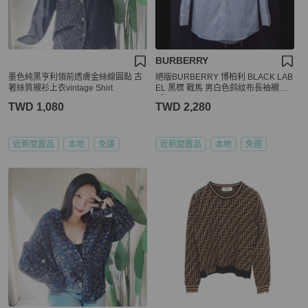
BURBERRY
墨色純黑亨利領前透膚金絲線圓點 古
絕版BURBERRY 博柏利 BLACK LAB
著絲質襯衫上衣vintage Shirt
EL 黑標 戰馬 男白色斜紋布長袖襯衫3
9號
TWD 1,080
TWD 2,280
近新閒置品
本地
免運
近新閒置品
本地
免運