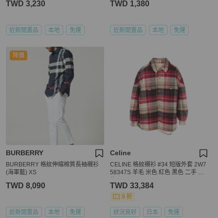
TWD 3,230
TWD 1,380
近新閒置品
本地
免運
近新閒置品
本地
免運
降價
BURBERRY
Celine
BURBERRY 格紋伸縮棉質長袖襯衫
CELINE 格紋襯衫 #34 短版外套 2W7
(海軍藍) XS
58347S 羊毛 米色 紅色 黑色 二手 女
款
TWD 8,090
TWD 33,384
9 折
近新閒置品
本地
免運
狀況良好
日本
免運