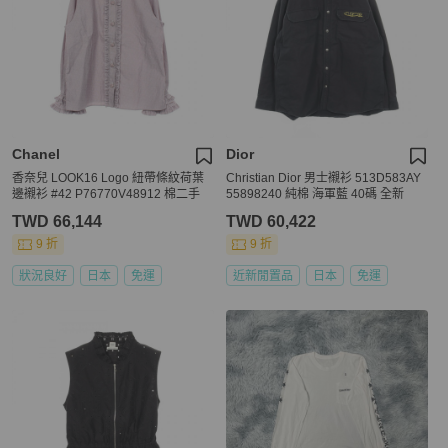
Chanel
Dior
香奈兒 LOOK16 Logo 紐帶條紋荷葉
Christian Dior 男士襯衫 513D583AY
邊襯衫 #42 P76770V48912 棉二手
55898240 純棉 海軍藍 40碼 全新
TWD 66,144
TWD 60,422
9 折
9 折
狀況良好
日本
免運
近新閒置品
日本
免運