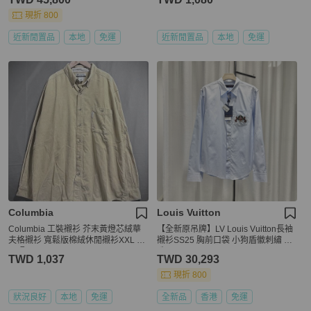
現折 800
近新閒置品
本地
免運
近新閒置品
本地
免運
Columbia
Louis Vuitton
Columbia 工裝襯衫 芥末黃燈芯絨華
【全新原吊牌】LV Louis Vuitton長袖
夫格襯衫 寬鬆版棉絨休閒襯衫XXL 大
襯衫SS25 胸前口袋 小狗盾徽刺繡 串
尺碼 oversize
珠
TWD 1,037
TWD 30,293
現折 800
狀況良好
本地
免運
全新品
香港
免運