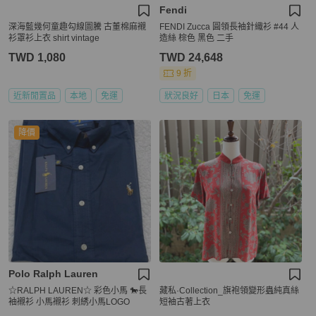
Fendi
深海藍幾何童趣勾線圖騰 古董棉麻襯
FENDI Zucca 圓領長袖針織衫 #44 人
衫罩衫上衣 shirt vintage
造絲 棕色 黑色 二手
TWD 1,080
TWD 24,648
9 折
近新閒置品
本地
免運
狀況良好
日本
免運
降價
Polo Ralph Lauren
☆RALPH LAUREN☆ 彩色小馬 🐎長
藏私·Collection_旗袍領變形蟲純真絲
袖襯衫 小馬襯衫 刺綉小馬LOGO
短袖古著上衣