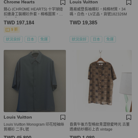
Chrome Hearts
Louis Vuitton
鉻心 (CHROME HEARTS) 十字球紐
路易威登長袖襯衫，純棉材質，34
扣連身工裝襯衫外套，棉格圖案，二
碼，白色，LV正品，貨號182326M
手，L碼
TWD 197,184
TWD 19,385
9 折
狀況良好
日本
免運
狀況良好
日本
免運
Louis Vuitton
Louis Vuitton Monogram 印花短袖絲
昏黃午後方型格紋青澀戀愛時光 古董
質襯衫 二手L號
透膚紡紗襯衫上衣 vintage
TWD 45,800
TWD 1,080