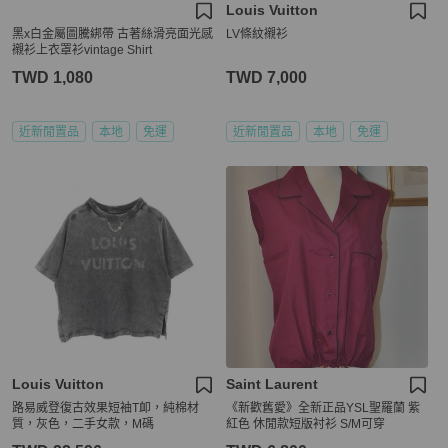
Louis Vuitton
黑x白金屬圖騰綁帶 古著絲滑亮面光感
LV條紋襯衫
襯衫上衣罩衫vintage Shirt
TWD 1,080
TWD 7,000
近新閒置品
本地
免運
近新閒置品
本地
免運
Louis Vuitton
Saint Laurent
路易威登復古效果短袖T卹，純棉材
《新歡舊愛》全新正品YSL聖羅蘭 紫
質，灰色，二手女款，M碼
紅色 休閒款短版衬衫 S/M可穿