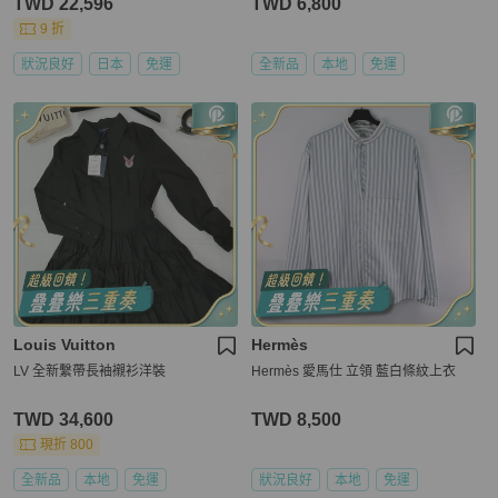
TWD 22,596
TWD 6,800
9 折
狀況良好
日本
免運
全新品
本地
免運
Louis Vuitton
Hermès
LV 全新繫帶長袖襯衫洋裝
Hermès 愛馬仕 立領 藍白條紋上衣
TWD 34,600
TWD 8,500
現折 800
全新品
本地
免運
狀況良好
本地
免運