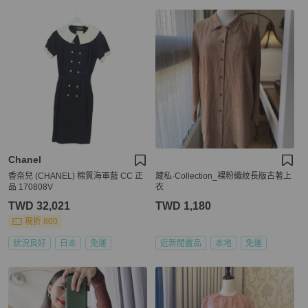
Chanel
香奈兒 (CHANEL) 棉質海軍藍 CC 正
藏私·Collection_裸粉織紋長版古著上
品 170808V
衣
TWD 32,021
TWD 1,180
現折 800
狀況良好
日本
免運
近新閒置品
本地
免運