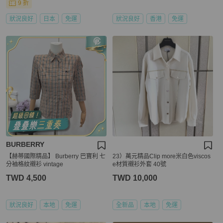
9 折
狀況良好
日本
免運
狀況良好
香港
免運
BURBERRY
【赫蒂國際精品】 Burberry 巴寶利 七
23）萬元精品Clip more米白色viscos
分袖格紋襯衫 vintage
e材質襯衫外套 40號
TWD 4,500
TWD 10,000
狀況良好
本地
免運
全新品
本地
免運