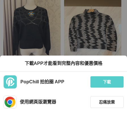
Issey Miyake
下載APP才能看到完整內容和優惠價格
藏私·Collection_罕品水滴蕾絲項鍊亮
me ISSEY MIYAKE 高領長袖密褶上衣
片古著毛衣
TWD 2,480
TWD 3,999
PopChill 拍拍圈 APP
下載
近新閒置品
本地
免運
近新閒置品
本地
免運
使用網頁版瀏覽器
忍痛放棄