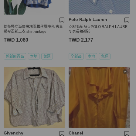
Polo Ralph Lauren
靛藍獨立漸層拚塊圖騰秋風時光 古董
☆85%新品☆POLO RALPH LAURE
襯衫罩衫上衣 shirt vintage
N 男長袖襯衫
TWD 1,080
TWD 2,177
近新閒置品
本地
免運
全新品
本地
免運
Givenchy
Chanel