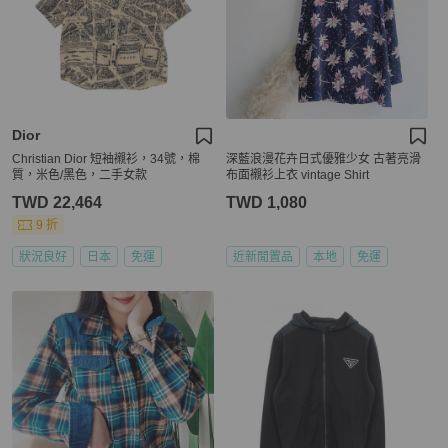
Dior
Christian Dior 短袖襯衫，34號，棉
深藍浪漫花卉日式優雅少女 古著亮滑
質，米色/黑色，二手女款
布面襯衫上衣 vintage Shirt
TWD 22,464
TWD 1,080
9 折
狀況良好
日本
免運
近新閒置品
本地
免運