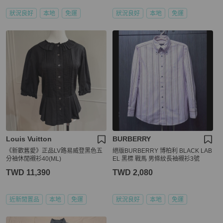
狀況良好
本地
免運
狀況良好
本地
免運
Louis Vuitton
BURBERRY
《新歡舊愛》正品LV路易威登黑色五
絕版BURBERRY 博柏利 BLACK LAB
分袖休閒襯衫40(ML)
EL 黑標 戰馬 男條紋長袖襯衫3號
TWD 11,390
TWD 2,080
近新閒置品
本地
免運
狀況良好
本地
免運