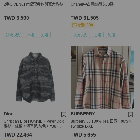
2手GIVENCHY紀梵希休閒寬大襯衫
Chanel中古真絲襯衣38碼
TWD 3,500
TWD 31,505
現折 800
狀況良好
本地
免運
狀況良好
香港
免運
Dior
BURBERRY
Christian Dior HOMME × Peter Doig
Burberry 👍🏻 100%Real正貨，90%N
襯衫，純棉，海軍藍/灰色，#38，二
ew, size L-XL
手男款
TWD 22,464
TWD 5,655