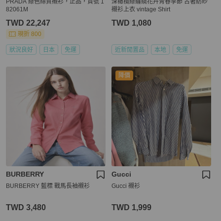
PRADA 綠色絲質襯衫，正品，貨號 1
深橄欖綠纏繞花卉青春季節 古著紡紗
82061M
襯衫上衣 vintage Shirt
TWD 22,247
TWD 1,080
現折 800
狀況良好
日本
免運
近新閒置品
本地
免運
降價
BURBERRY
Gucci
BURBERRY 藍標 戰馬長袖襯衫
Gucci 襯衫
TWD 3,480
TWD 1,999