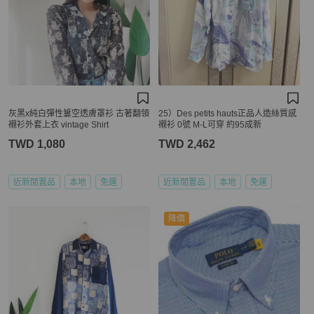
灰黑x純白彈性簍空透膚罩衫 古著翻領
25）Des petits hauts正品人造絲質感
襯衫外套上衣 vintage Shirt
襯衫 0號 M-L可穿 約95成新
TWD 1,080
TWD 2,462
近新閒置品
本地
免運
近新閒置品
本地
免運
降價