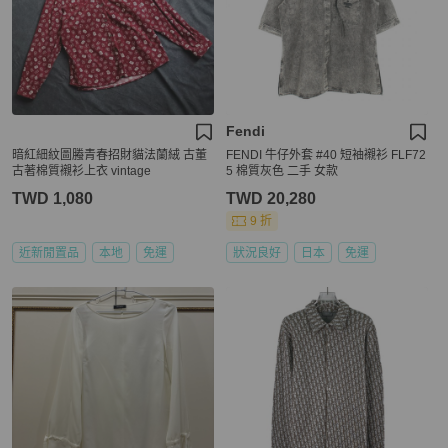
Fendi
暗紅細紋圖螣青春招財貓法蘭絨 古董
FENDI 牛仔外套 #40 短袖襯衫 FLF72
古著棉質襯衫上衣 vintage
5 棉質灰色 二手 女款
TWD 1,080
TWD 20,280
9 折
近新閒置品
本地
免運
狀況良好
日本
免運