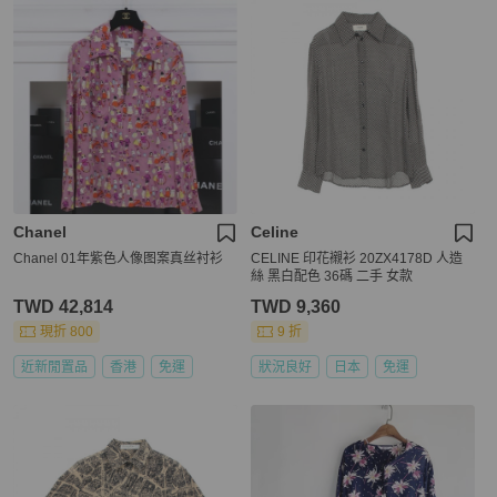
Chanel
Celine
Chanel 01年紫色人像图案真丝衬衫
CELINE 印花襯衫 20ZX4178D 人造
絲 黑白配色 36碼 二手 女款
TWD 42,814
TWD 9,360
現折 800
9 折
近新閒置品
香港
免運
狀況良好
日本
免運