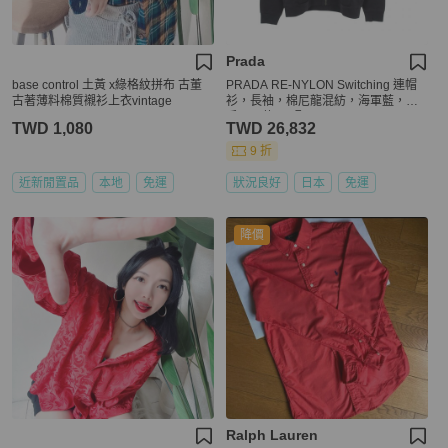
Prada
base control 土黃 x綠格紋拼布 古董
PRADA RE-NYLON Switching 連帽
古著薄料棉質襯衫上衣vintage
衫，長袖，棉尼龍混紡，海軍藍，二
手，男款 M 碼
TWD 1,080
TWD 26,832
9 折
近新閒置品
本地
免運
狀況良好
日本
免運
降價
Ralph Lauren