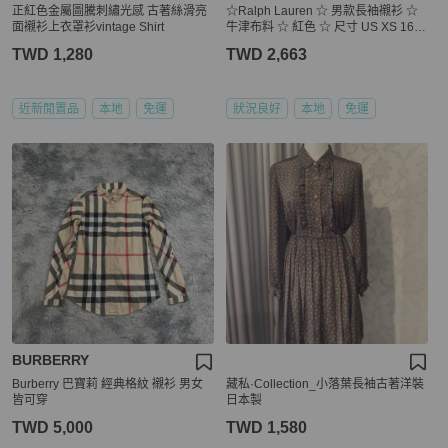
正紅色金屬圖騰刺繡光感 古著絲滑亮
☆Ralph Lauren ☆ 男款長袖襯衫 ☆
面襯衫上衣罩衫vintage Shirt
牛津布料 ☆ 紅色 ☆ 尺寸 US XS 165/
88A
TWD 1,280
TWD 2,663
近新閒置品
本地
免運
狀況良好
本地
免運
BURBERRY
Burberry 巴寶莉 經典格紋 襯衫 男女
藏私·Collection_小落葉長袖古著洋裝
皆可穿
日本製
TWD 5,000
TWD 1,580