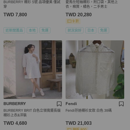
BURBERRY 襯衫 S號 品項優美 僅試
愛馬仕短袖襯衫，附口袋，其他上
穿
衣，棉質，橘色，二手男士
TWD 7,800
TWD 20,280
9 折
近新閒置品
本地
免運
狀況良好
日本
免運
BURBERRY
Fendi
BURBERRY BRIT 白色立領寬擺長版
Fendi芬迪襯衫女款 白色 38碼
襯衫上衣&洋裝
TWD 4,680
TWD 21,003
現折 800