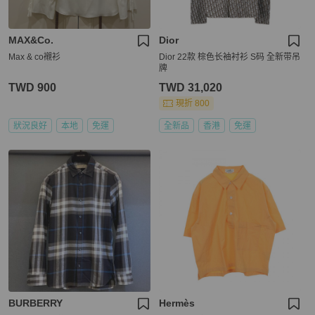
MAX&Co.
Dior
Max & co襯衫
Dior 22款 棕色长袖衬衫 S码 全新带吊
牌
TWD 900
TWD 31,020
現折 800
狀況良好
本地
免運
全新品
香港
免運
BURBERRY
Hermès