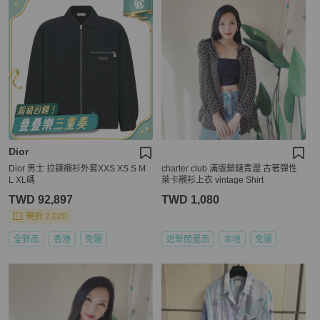
Dior
Dior 男士 拉鍊襯衫外套XXS XS S M
charter club 滿版鎖鏈青澀 古著彈性
L XL碼
萊卡襯衫上衣 vintage Shirt
TWD 92,897
TWD 1,080
現折 2,020
全新品
香港
免運
近新閒置品
本地
免運