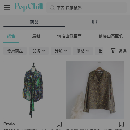
中古 長袖襯衫
商品
用戶
綜合
最新
價格由低至高
價格由高至低
優惠商品
品牌
分類
價格
出貨地點
篩選
Prada