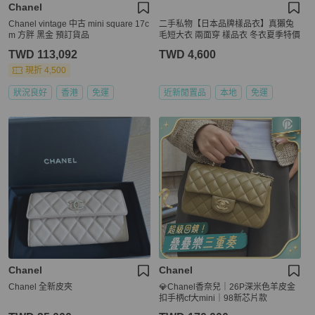
Chanel
Chanel vintage 中古 mini square 17c
二手私物【日本品牌樣品衣】真獺兔
m 方胖 黑金 預訂貨品
毛短大衣 兩面穿 樣品衣 冬衣夏季特價
TWD 113,092
TWD 4,600
現折 4,500
狀況良好
香港
免運
近新閒置品
本地
免運
Chanel
Chanel
Chanel 全新皮夾
💎Chanel香奈兒｜26P深米色羊皮金
扣手柄cf大mini｜98新芯片款