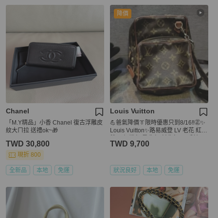
降價
Chanel
Louis Vuitton
「M.Y精品」小香 Chanel 復古浮雕皮
💪爸氣降價👔限時優惠只到8/16‼️㊣✨
紋大ㄇ拉 送禮ok~🎁
Louis Vuitton✨路易威登 LV 老花 紅皮
雙層 相機包 肩背包 斜背包 /二手精品/
TWD 30,800
TWD 9,700
二手包🌳二手樹屋🌳
現折 800
全新品
本地
免運
狀況良好
本地
免運