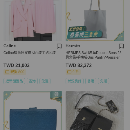
Celine
Hermès
Celine樱花粉双排扣西装半裙套装
HERMES Swift皮革Double Sens 28
肩背袋/手挽袋Gris Pantin/Poussier
TWD 21,003
TWD 82,372
現折 800
9 折
近新閒置品
香港
免運
狀況良好
香港
免運