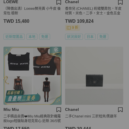
LOEWE
Chanel
〔降價出清〕Loewe鮮亮黃 小牛皮 後
香奈兒 (CHANEL) 絎縫雙肩包，羊皮
背包 極新
材質，米色，二手，女士，金色五金
TWD 15,480
TWD 109,824
9 折
近新閒置品
本地
免運
狀況良好
日本
免運
Miu Miu
Chanel
二手精品自賣❤️Miu Miu經典款針織羅
二手Chanel mini 三折短夾/黑銀羊
紋logo短版貼身坦克背心.近新.36/S號
TWD 17,550
TWD 30,444