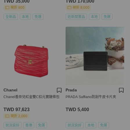
TWD 35,000
TWD 170,000
現折 800
現折 8,000
全新品
本地
免運
近新閒置品
本地
免運
Chanel
Prada
Chanel香奈兒紅金雙C扣元寶鏈條包
PRADA Saffiano防刮牛皮卡片夾
TWD 97,623
TWD 5,400
現折 2,000
狀況良好
香港
免運
狀況良好
本地
免運