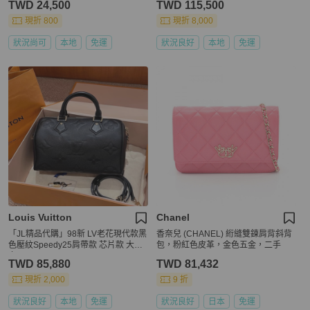
TWD 24,500
TWD 115,500
現折 800
現折 8,000
狀況尚可
本地
免運
狀況良好
本地
免運
Louis Vuitton
Chanel
「JL精品代購」98新 LV老花現代款黑
香奈兒 (CHANEL) 絎縫雙鍊肩背斜背
色壓紋Speedy25肩帶款 芯片款 大全
包，粉紅色皮革，金色五金，二手
套
TWD 85,880
TWD 81,432
現折 2,000
9 折
狀況良好
本地
免運
狀況良好
日本
免運