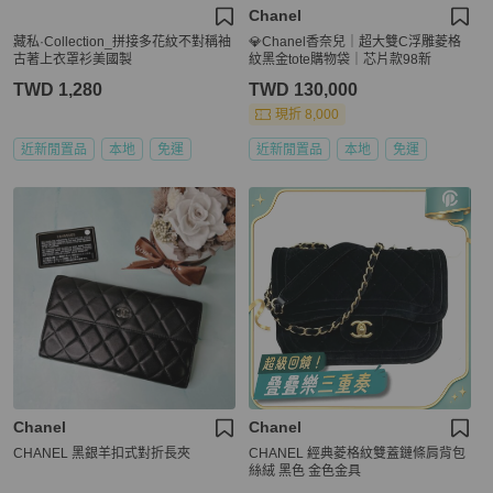
Chanel
藏私·Collection_拼接多花紋不對稱袖
💎Chanel香奈兒｜超大雙C浮雕菱格
古著上衣罩衫美國製
紋黑金tote購物袋｜芯片款98新
TWD 1,280
TWD 130,000
現折 8,000
近新閒置品
本地
免運
近新閒置品
本地
免運
Chanel
Chanel
CHANEL 黑銀羊扣式對折長夾
CHANEL 經典菱格紋雙蓋鏈條肩背包
絲絨 黑色 金色金具