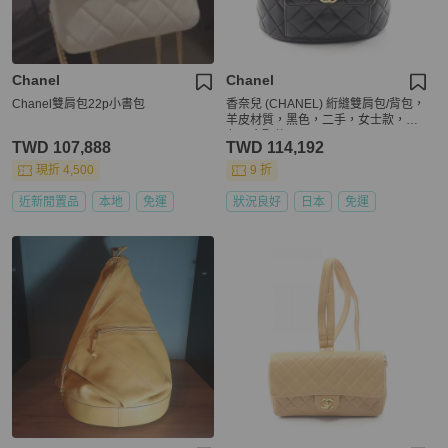
Chanel
Chanel
Chanel雙肩包22p小書包
香奈兒 (CHANEL) 絎縫雙肩包/背包，
羊皮材質，黑色，二手，女士款，金
色五金配件
TWD 107,888
TWD 114,192
現折 4,500
9 折
近新閒置品
本地
免運
狀況良好
日本
免運