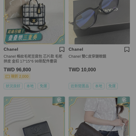
Chanel
Chanel
Chanel 格紋毛呢豆腐包 芯片款 毛呢
Chanel 雙C皮穿鏈眼鏡
拼皮 金扣 17*15*6 98新配件塵袋
TWD 96,800
TWD 10,000
現折 2,000
狀況良好
本地
免運
近新閒置品
本地
免運