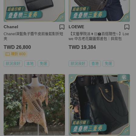
Chanel
LOEWE
Chanel深藍魚子醬牛皮前後釦對折短
【文藝學院派👩🏻‍🏫百搭隨性✨】Loe
夾
we 中古老花翻蓋郵差包｜斜背包
TWD 26,800
TWD 19,384
現折 800
狀況良好
本地
免運
狀況良好
香港
免運