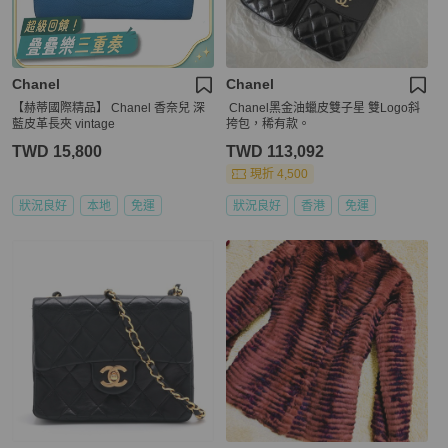
Chanel
Chanel
【赫蒂國際精品】 Chanel 香奈兒 深
Chanel黑金油蠟皮雙子星 雙Logo斜
藍皮革長夾 vintage
挎包，稀有款。
TWD 15,800
TWD 113,092
現折 4,500
狀況良好
本地
免運
狀況良好
香港
免運