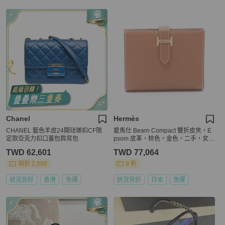
Chanel
Hermès
CHANEL 藍色羊皮24開琺瑯扣CF限
愛馬仕 Bearn Compact 雙折皮夾，E
定款亞克力扣口蓋包肩背包
psom 皮革，棕色，金色，二手，女士
款，Z GHW
TWD 62,601
TWD 77,064
現折 2,000
9 折
狀況良好
香港
免運
狀況良好
日本
免運