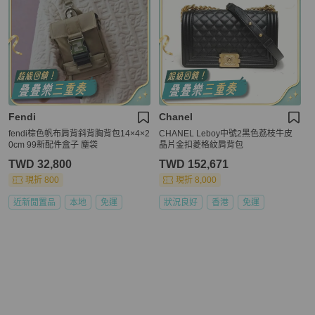
Fendi
Chanel
fendi棕色帆布肩背斜背胸背包14×4×2
CHANEL Leboy中號2黑色荔枝牛皮
0cm 99新配件盒子 塵袋
晶片金扣菱格紋肩背包
TWD 32,800
TWD 152,671
現折 800
現折 8,000
近新閒置品
本地
免運
狀況良好
香港
免運