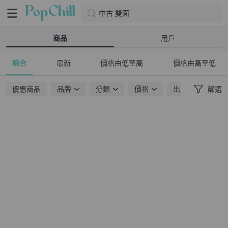
中古 雙面
商品
用戶
綜合
最新
價格由低至高
價格由高至低
優惠商品
品牌
分類
價格
出貨地點
篩選