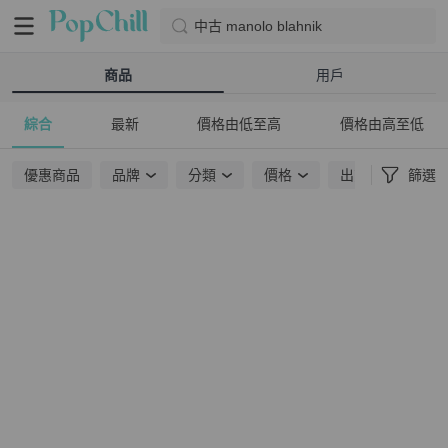
中古 manolo blahnik
商品
用戶
綜合
最新
價格由低至高
價格由高至低
優惠商品
品牌
分類
價格
出貨地點
篩選