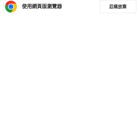
使用網頁版瀏覽器
忍痛放棄
篩選
重設
品牌
分類
尺寸
價格
商品狀況
下載 PopChill APP
出貨地點