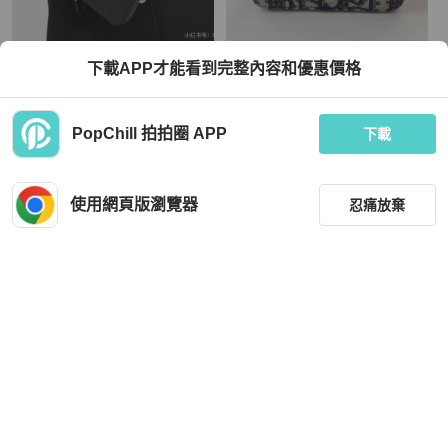
Prada
Dior
下載APP才能看到完整內容和優惠價格
Prada 三角形斜背包 黑色 銀扣 15*12
Dior 迪奧 藍色老花單肩斜挎包 尺寸：
*4 95新 配件肩帶 鏈條 塵袋
12*8cm
TWD 25,800
TWD 23,427
PopChill 拍拍圈 APP
下載
現折 800
現折 800
狀況良好
本地
免運
狀況良好
香港
免運
使用網頁版瀏覽器
忍痛放棄
篩選
重設
品牌
分類
Chanel
Chanel