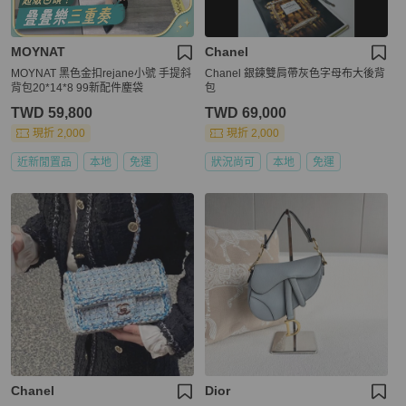
MOYNAT
Chanel
MOYNAT 黑色金扣rejane小號 手提斜
Chanel 銀鍊雙肩帶灰色字母布大後背
背包20*14*8 99新配件塵袋
包
TWD 59,800
TWD 69,000
現折 2,000
現折 2,000
近新閒置品
本地
免運
狀況尚可
本地
免運
Chanel
Dior