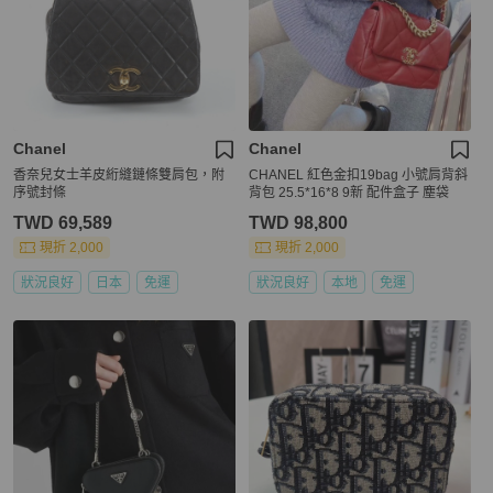
Chanel
Chanel
香奈兒女士羊皮絎縫鏈條雙肩包，附
CHANEL 紅色金扣19bag 小號肩背斜
序號封條
背包 25.5*16*8 9新 配件盒子 塵袋
TWD 69,589
TWD 98,800
現折 2,000
現折 2,000
狀況良好
日本
免運
狀況良好
本地
免運