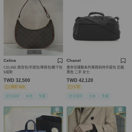
Celine
Chanel
CELINE 肩背包/手提包/單肩包/腋下包
香奈兒運動系列單肩斜挎手提包 尼龍
9成新
黑色 二手 女士
TWD 32,500
TWD 42,120
現折 800
9 折
狀況良好
本地
免運
狀況良好
日本
免運