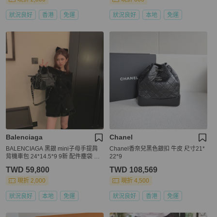
狀況良好
香港
免運
狀況良好
本地
免運
Balenciaga
Chanel
BALENCIAGA 黑銀 mini子母手提肩
Chanel香奈兒黑色銀扣 牛皮 尺寸21*
背機車包 24*14.5*9 9新 配件塵袋 鏡
22*9
子
TWD 59,800
TWD 108,569
現折 2,000
現折 4,500
狀況良好
本地
免運
狀況良好
香港
免運