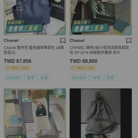
Chanel
Chanel
Chanel 香奈兒 藍色鏈條單肩包 19開
CHANEL 綠色V紋小號流浪肩背斜背
底長32
包 20*16*9 98新配件塵袋 保卡
TWD 67,856
TWD 68,800
現折 2,000
現折 2,000
狀況良好
香港
免運
狀況良好
本地
免運