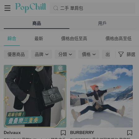
二手 單肩包
商品
用戶
綜合
最新
價格由低至高
價格由高至低
優惠商品
品牌
分類
價格
出貨地點
篩選
Delvaux
BURBERRY