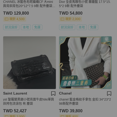
CHANEL 冰藍色毛呢編織CF 大mini
Dior 全皮馬鞍包小號 霧霾藍 17.5*15.
肩背斜背包20*12*7.5 9新 配件塵袋
5*2 9新 配件塵袋
保卡
TWD 129,800
TWD 54,800
現折 4,500
現折 2,000
狀況良好
本地
免運
狀況良好
本地
免運
Saint Laurent
Chanel
ysl 聖羅蘭黑銀小號亮面牛皮Niki單肩
chanel 藍金格紋手拿包 金扣 34*23*2
斜挎包流浪包 有 塵袋
98新配件塵袋
TWD 52,427
TWD 39,800
現折 2,000
現折 800