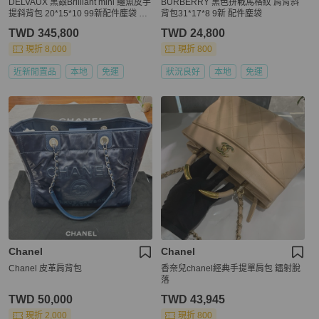
DELVAUX 黑銀Brilliant mini 鱷魚皮手
BURBERRY 黑色拼戰馬格紋 肩背斜
提斜背包 20*15*10 99新配件塵袋 鏡
背包31*17*8 9新 配件塵袋
子
TWD 345,800
TWD 24,800
現折 8,000
現折 800
近新閒置品
本地
免運
狀況良好
本地
免運
Chanel
Chanel
Chanel 皮革肩背包
香奈兒chanel經典手提單肩包 鐳射脫
落
TWD 50,000
TWD 43,945
現折 2,000
現折 800