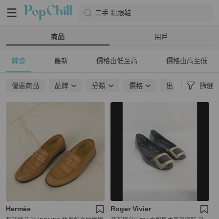
二手 粗跟鞋
商品
用戶
綜合
最新
價格由低至高
價格由高至低
優惠商品
品牌
分類
價格
出貨地點
篩選
Hermès
Roger Vivier