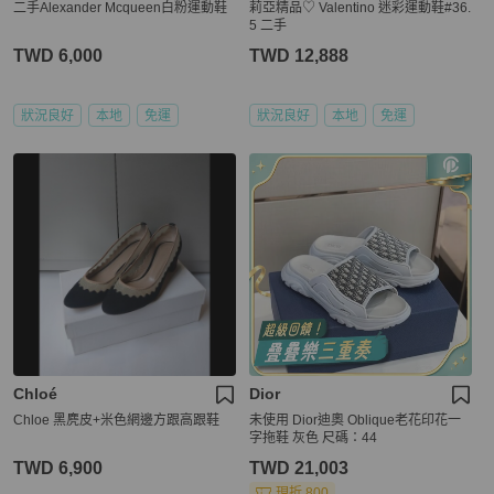
二手Alexander Mcqueen白粉運動鞋
莉亞精品♡ Valentino 迷彩運動鞋#36.
5 二手
TWD 6,000
TWD 12,888
狀況良好
本地
免運
狀況良好
本地
免運
Chloé
Dior
Chloe 黑麂皮+米色網邊方跟高跟鞋
未使用 Dior迪奧 Oblique老花印花一
字拖鞋 灰色 尺碼：44
TWD 6,900
TWD 21,003
現折 800