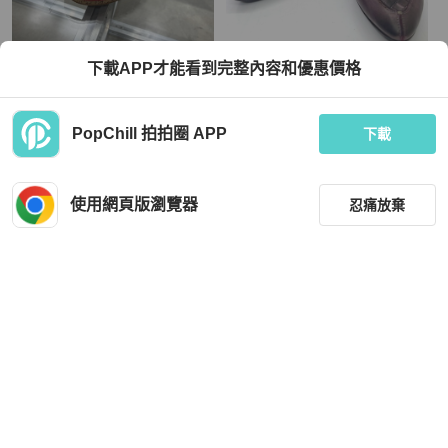
Chanel
Bottega Veneta
下載APP才能看到完整內容和優惠價格
Chanel/香奈兒 雙C 粗花呢厚底涼鞋 3
Bottega Veneta Intrecciato 皮革編織
8碼 閒置未使用
高跟鞋 暗紫色 #38.5
TWD 22,215
TWD 1,500
PopChill 拍拍圈 APP
下載
現折 800
近新閒置品
香港
免運
狀況尚可
本地
免運
使用網頁版瀏覽器
忍痛放棄
篩選
重設
品牌
分類
Chanel
Gucci