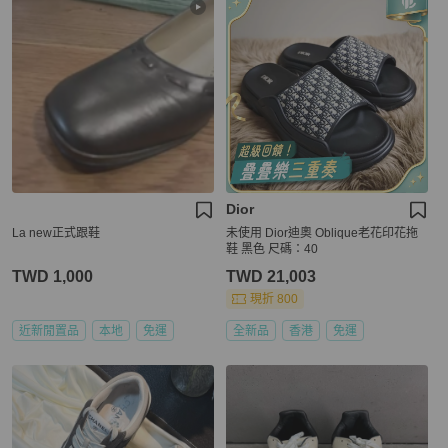
Dior
La new正式跟鞋
未使用 Dior迪奧 Oblique老花印花拖
鞋 黑色 尺碼：40
TWD 1,000
TWD 21,003
現折 800
近新閒置品
本地
免運
全新品
香港
免運