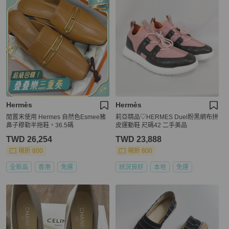
Hermès
Hermès
閒置末使用 Hermes 自然色Esmee豬
莉亞精品♡HERMES Duel粉黑網布拼
鼻子穆勒半拖鞋，36.5碼
皮運動鞋 尺碼42 二手美品
TWD 26,254
TWD 23,888
現折 800
現折 800
全新品
香港
免運
狀況良好
本地
免運