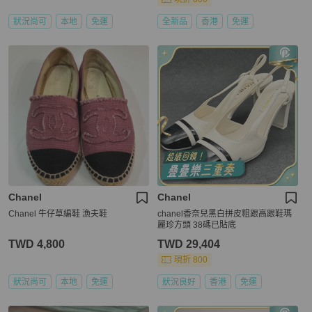
狀況尚可
本地
免運
全新品
香港
免運
Chanel
Chanel
Chanel 牛仔草編鞋 漁夫鞋
chanel香奈兒黑白拼皮粗跟高跟鞋瑪
麗珍方頭 38碼已貼底
TWD 4,800
TWD 29,404
現折 800
狀況尚可
本地
免運
狀況良好
香港
免運