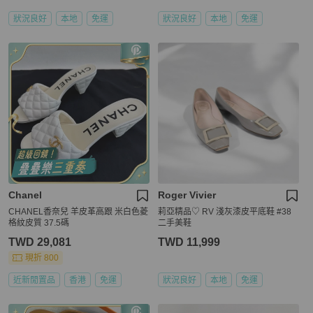
狀況良好
本地
免運
狀況良好
本地
免運
Chanel
Roger Vivier
CHANEL香奈兒 羊皮革高跟 米白色菱
莉亞精品♡ RV 淺灰漆皮平底鞋 #38
格紋皮質 37.5碼
二手美鞋
TWD 29,081
TWD 11,999
現折 800
近新閒置品
香港
免運
狀況良好
本地
免運