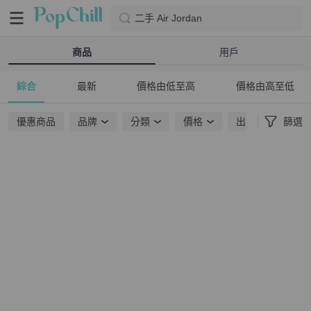
二手 Air Jordan
商品
用戶
綜合
最新
價格由低至高
價格由高至低
優惠商品
品牌
分類
價格
出貨地點
篩選