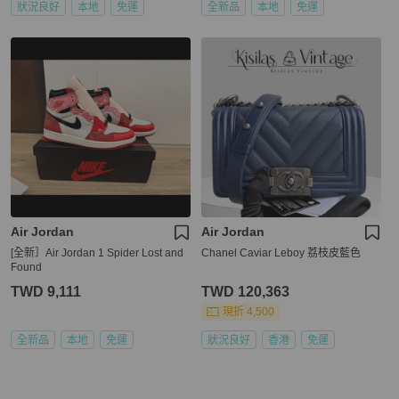
狀況良好
本地
免運
全新品
本地
免運
Air Jordan
Air Jordan
[全新］Air Jordan 1 Spider Lost and
Chanel Caviar Leboy 荔枝皮藍色
Found
TWD 9,111
TWD 120,363
現折 4,500
全新品
本地
免運
狀況良好
香港
免運