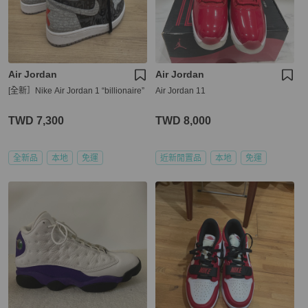
Air Jordan
Air Jordan
[全新］Nike Air Jordan 1 “billionaire”
Air Jordan 11
TWD 7,300
TWD 8,000
全新品
本地
免運
近新閒置品
本地
免運