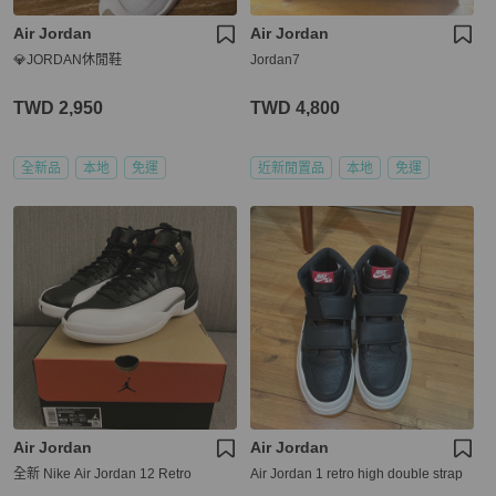
Air Jordan
Air Jordan
💎JORDAN休閒鞋
Jordan7
TWD 2,950
TWD 4,800
全新品
本地
免運
近新閒置品
本地
免運
Air Jordan
Air Jordan
全新 Nike Air Jordan 12 Retro
Air Jordan 1 retro high double strap