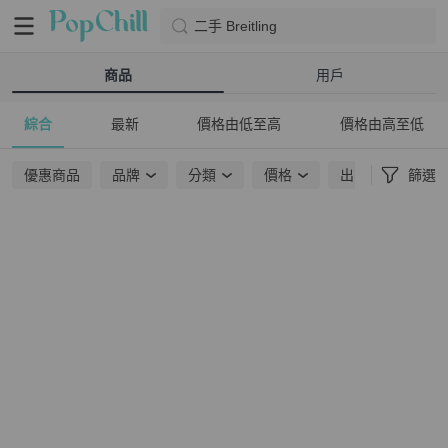
二手 Breitling
商品
用戶
綜合
最新
價格由低至高
價格由高至低
優惠商品
品牌
分類
價格
出貨地點
篩選