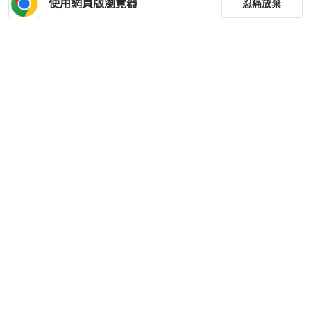
使用網頁版瀏覽器
忍痛放棄
篩選
重設
品牌
分類
尺寸
價格
商品狀況
下載 PopChill APP
出貨地點