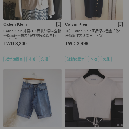
Calvin Klein
Calvin Klein
Calvin Klein 外套/ CK西裝外套🪢全新
10）Calvin Klein正品深灰色金扣軟牛
🪢棉麻色🪢標未剪/衣襬假縫線未拆🪢
仔顯瘦洋裝 8號 M-L可穿
女裝10號
TWD 3,200
TWD 3,999
近新閒置品
本地
免運
近新閒置品
本地
免運