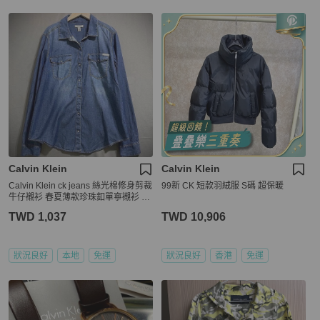
Calvin Klein
Calvin Klein
Calvin Klein ck jeans 絲光棉修身剪裁
99新 CK 短款羽絨服 S碼 超保暖
牛仔襯衫 春夏薄款珍珠釦單寧襯衫 女
L
TWD 1,037
TWD 10,906
狀況良好
本地
免運
狀況良好
香港
免運