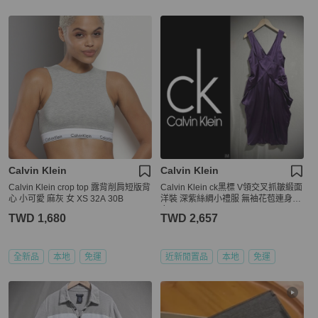
Calvin Klein
Calvin Klein
Calvin Klein crop top 露背削肩短版背
Calvin Klein ck黑標 V領交叉抓皺緞面
心 小可愛 麻灰 女 XS 32A 30B
洋裝 深紫絲綢小禮服 無袖花苞連身裙
女 S
TWD 1,680
TWD 2,657
全新品
本地
免運
近新閒置品
本地
免運