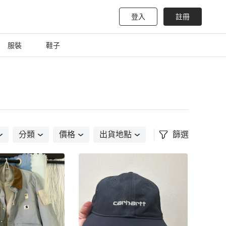
登入
註冊
服裝
鞋子
分類
價格
出貨地點
篩選