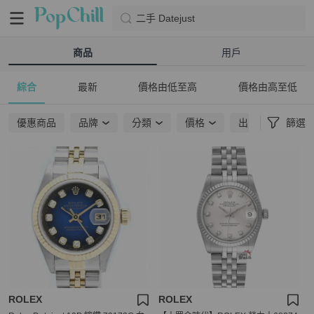
二手 Datejust
商品
用戶
綜合
最新
價格由低至高
價格由高至低
優惠商品
品牌
分類
價格
出貨地點
篩選
ROLEX
ROLEX