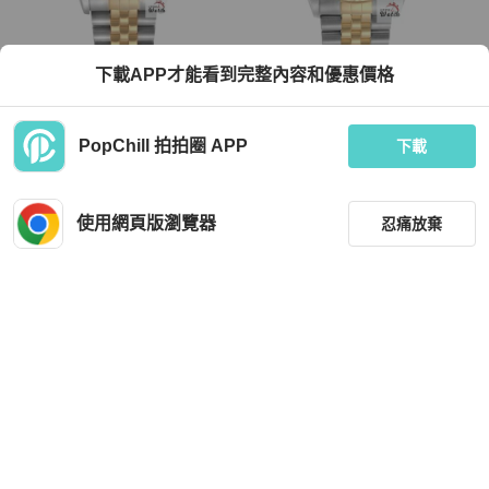
ROLEX
ROLEX
下載APP才能看到完整內容和優惠價格
【大眾金時代】ROLEX 勞力士16233
【大眾金時代】ROLEX 勞力士16233
Datejust 太陽圈 台灣保單 新包台 金色
Datejust 蠔式日誌 全配件 原廠新包台
十鑽紀念面 大眾金時代B1430
黑色十鑽面盤 大眾金時代B1508
TWD 237,600
TWD 261,600
PopChill 拍拍圈 APP
下載
現折 4,500
現折 4,500
狀況良好
本地
免運
狀況良好
本地
免運
使用網頁版瀏覽器
忍痛放棄
篩選
重設
品牌
分類
ROLEX
ROLEX