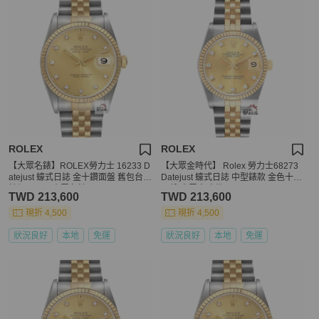
ROLEX
ROLEX
【大眾名錶】ROLEX勞力士 16233 D
【大眾金時代】 Rolex 勞力士68273
atejust 蠔式日誌 金十鑽面盤 舊包台
Datejust 蠔式日誌 中型錶款 金色十鑽
錶徑36mm 大眾名錶B975
面盤 大眾金時代G294
TWD 213,600
TWD 213,600
現折 4,500
現折 4,500
狀況良好
本地
免運
狀況良好
本地
免運