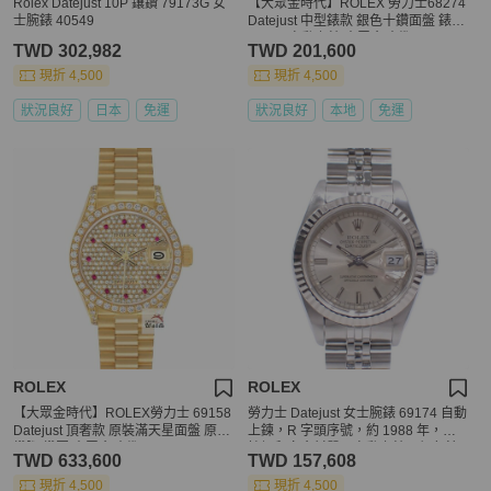
Rolex Datejust 10P 鑲鑽 79173G 女
【大眾金時代】ROLEX 勞力士68274
士腕錶 40549
Datejust 中型錶款 銀色十鑽面盤 錶徑
31mm 自動上鍊 大眾金時代B1394
TWD 302,982
TWD 201,600
現折 4,500
現折 4,500
狀況良好
日本
免運
狀況良好
本地
免運
ROLEX
ROLEX
【大眾金時代】ROLEX勞力士 69158
勞力士 Datejust 女士腕錶 69174 自動
Datejust 頂奢款 原裝滿天星面盤 原裝
上鍊，R 字頭序號，約 1988 年，不
鑽腳/鑽圈 大眾金時代G290
鏽鋼和白金材質，自動上鍊，銀色錶
TWD 633,600
TWD 157,608
盤，C2249641
現折 4,500
現折 4,500