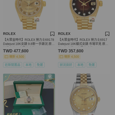
ROLEX
ROLEX
【大眾金時代】ROLEX 勞力士69178
【大眾金時代】ROLEX 勞力士6917
Datejust 18K女錶 9.8新一手錶況 原廠
Datejust 18K蠔式女錶 市場罕見 原廠
錶帶未整理 大眾金時代B1509
漸層紅十鑽面 大眾金時代B1437
TWD 477,600
TWD 357,600
現折 4,500
現折 4,500
近新閒置品
本地
免運
狀況良好
本地
免運