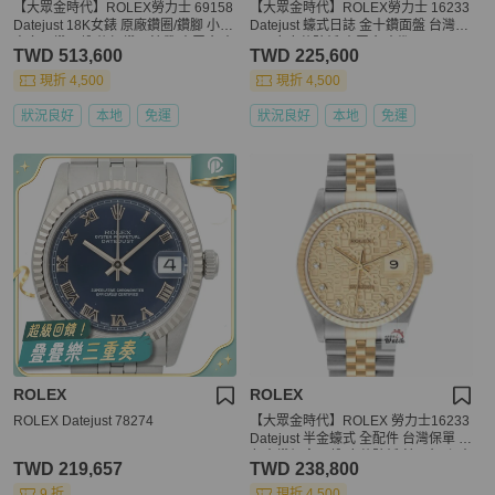
【大眾金時代】ROLEX勞力士 69158
【大眾金時代】ROLEX勞力士 16233
Datejust 18K女錶 原廠鑽圈/鑽腳 小紅
Datejust 蠔式日誌 金十鑽面盤 台灣A
寶多層鑽面盤 後加鑽石錶帶 大眾金時
D原廠底蓋貼紙 大眾金時代G089
TWD 513,600
TWD 225,600
代G264
現折 4,500
現折 4,500
狀況良好
本地
免運
狀況良好
本地
免運
ROLEX
ROLEX
ROLEX Datejust 78274
【大眾金時代】ROLEX 勞力士16233
Datejust 半金蠔式 全配件 台灣保單 金
色十鑽紀念面盤 底蓋貼紙 錶耳無孔 大
TWD 219,657
TWD 238,800
眾金時代G297
9 折
現折 4,500