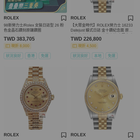
ROLEX
ROLEX
98新勞力士/Rolex 女裝日誌型 26 粉
【大眾金時代】ROLEX勞力士 16233
色金晶石鑽刻原鑲鑽圈
Datejust 蠔式日誌 金十鑽紀念面 原面
未翻寫 錶徑36mm 自動上鍊 大眾金時
TWD 383,705
TWD 226,800
代G303
現折 8,000
現折 4,500
狀況良好
香港
免運
狀況良好
本地
免運
ROLEX
ROLEX