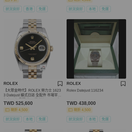
狀況良好
香港
免運
狀況良好
本地
免運
ROLEX
ROLEX
【大眾金時代】ROLEX 勞力士 1623
Rolex Datejust 116234
3 Datejust 蠔式日誌 全配件 市場罕有
無字天書 黑瑪瑙6.9鑽 錶徑36mm 大
TWD 525,600
TWD 438,000
眾金時代B1009
現折 4,500
現折 4,500
狀況良好
本地
免運
狀況良好
本地
免運