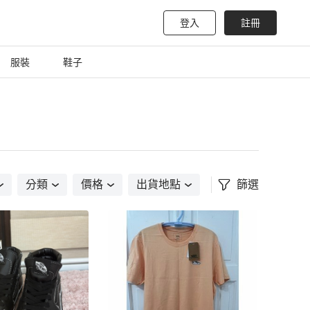
登入
註冊
服裝
鞋子
分類
價格
出貨地點
篩選